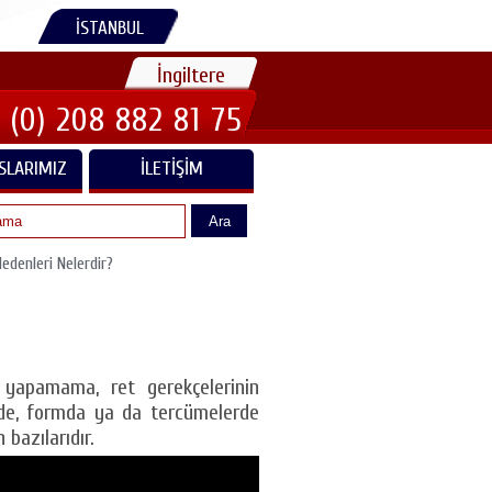
İSTANBUL
İngiltere
 (0) 208 882 81 75
SLARIMIZ
İLETIŞIM
Ara
edenleri Nelerdir?
u yapamama, ret gerekçelerinin
rde, formda ya da tercümelerde
 bazılarıdır.