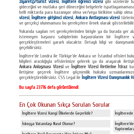
ziyaretçi/turist vizesi
,
İngiltere öğrenci vizesi
gibi vizelerde ba
gideceğini ve mutlaka geri döneceğini belgelerle ispatlayamamas
belli miktarda para kazanıyor olma ve/veya birikime sahip olm
vizesi
,
İngiltere girişimci vizesi
,
Ankara Antlaşması vizesi
türlerin
ve gerçekçi olunmaması bu gerekçelere örnek olarak gösterilebilir
Yukarıda sayılan ret gerekçelerinden biriyle ya da burada yer a
istemeyen başvuru sahiplerinin başvurularını bir İngilter
gerçekleştirmeleri yararlı olacaktır. Detaylı bilgi ve danışman
geçebilirsiniz.
İngiltere’de Londra ile Türkiye’de Ankara ve İstanbul ofisleri bul
bilgileri aracılığıyla ofislerimize gelerek ya da arayarak iletişi
Ankara Anlaşması Vizesi
ve
İngiltere Vizesi Retlerine İtiraz
baş
iletişime geçerek İngiltere göçmenlik hukuku uzmanlarımız
gerçekleştirebilirsiniz. CSS Legal ile
İngiltere Vizesi Danışmanlık H
Bu sayfa 23716 defa görüntülendi
En Çok Okunan Sıkça Sorulan Sorular
İngiltere Vizesi Hangi Ülkelerde Geçerlidir?
İngiltere
İskoçya Vatandaşı Nasıl Olunur?
İngiltere’d
Yaptırımlara