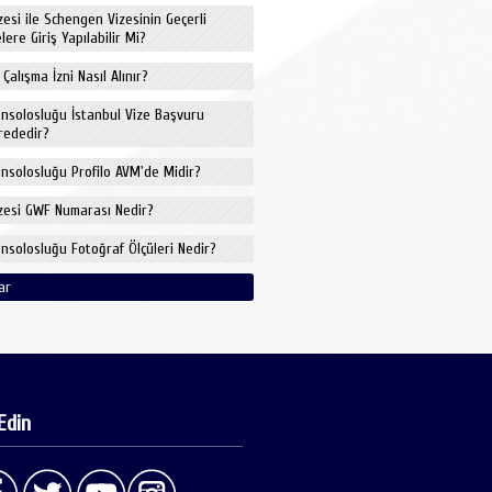
izesi ile Schengen Vizesinin Geçerli
ere Giriş Yapılabilir Mi?
 Çalışma İzni Nasıl Alınır?
onsolosluğu İstanbul Vize Başvuru
rededir?
onsolosluğu Profilo AVM'de Midir?
izesi GWF Numarası Nedir?
onsolosluğu Fotoğraf Ölçüleri Nedir?
ar
Edin