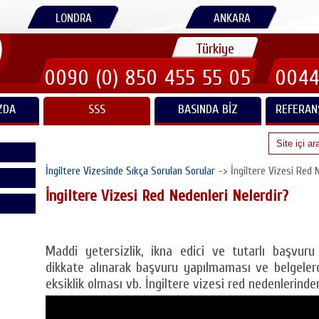
LONDRA
ANKARA
Türkiye
0090 (0) 850 455 55 05
0044
ZDA
SSS
BASINDA BIZ
REFERAN
İngiltere Vizesinde Sıkça Sorulan Sorular
-> İngiltere Vizesi Red N
İngiltere Vizesi Red Nedenleri Nelerdir?
Maddi yetersizlik, ikna edici ve tutarlı başvur
dikkate alınarak başvuru yapılmaması ve belgele
eksiklik olması vb. İngiltere vizesi red nedenlerinden