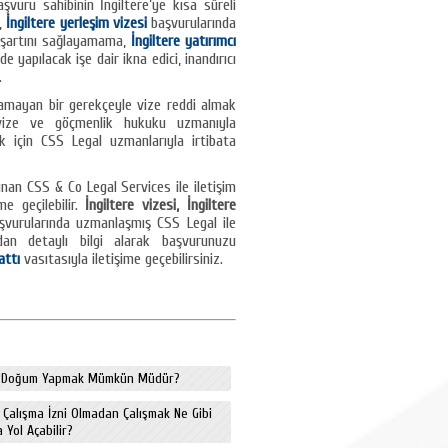
şvuru sahibinin İngiltere’ye kısa süreli
ı,
İngiltere yerleşim vizesi
başvurularında
a şartını sağlayamama,
İngiltere yatırımcı
de yapılacak işe dair ikna edici, inandırıcı
.
lamayan bir gerekçeyle vize reddi almak
e vize ve göçmenlik hukuku uzmanıyla
lık için CSS Legal uzmanlarıyla irtibata
unan CSS & Co Legal Services ile iletişim
me geçilebilir.
İngiltere vizesi, İngiltere
vurularında uzmanlaşmış CSS Legal ile
dan detaylı bilgi alarak başvurunuzu
attı
vasıtasıyla iletişime geçebilirsiniz.
de Doğum Yapmak Mümkün Müdür?
e Çalışma İzni Olmadan Çalışmak Ne Gibi
 Yol Açabilir?