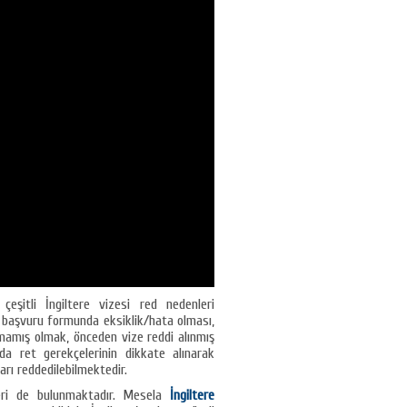
eşitli İngiltere vizesi red nedenleri
a başvuru formunda eksiklik/hata olması,
mamış olmak, önceden vize reddi alınmış
a ret gerekçelerinin dikkate alınarak
arı reddedilebilmektedir.
leri de bulunmaktadır. Mesela
İngiltere