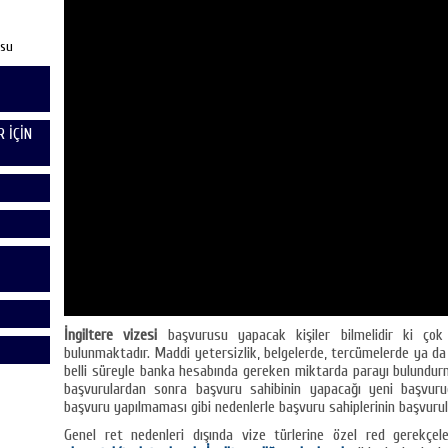
usu
 İÇİN
İngiltere vizesi
başvurusu yapacak kişiler bilmelidir ki çok ç
bulunmaktadır. Maddi yetersizlik, belgelerde, tercümelerde ya d
belli süreyle banka hesabında gereken miktarda parayı bulundur
başvurulardan sonra başvuru sahibinin yapacağı yeni başvurud
başvuru yapılmaması gibi nedenlerle başvuru sahiplerinin başvurul
Genel ret nedenleri dışında vize türlerine özel red gerekçe