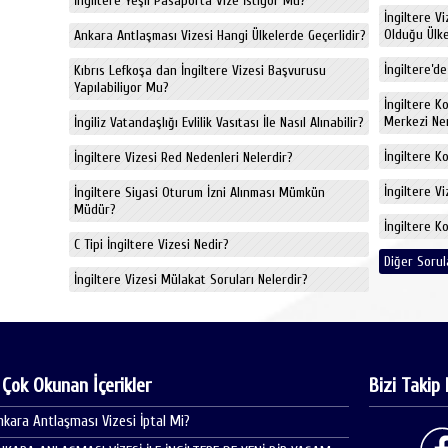
İngiltere Yeşil Pasaporta Vize İstiyor Mu?
İngiltere V
Olduğu Ülkel
Ankara Antlaşması Vizesi Hangi Ülkelerde Geçerlidir?
İngiltere’de
Kıbrıs Lefkoşa dan İngiltere Vizesi Başvurusu
Yapılabiliyor Mu?
İngiltere K
Merkezi Ne
İngiliz Vatandaşlığı Evlilik Vasıtası İle Nasıl Alınabilir?
İngiltere K
İngiltere Vizesi Red Nedenleri Nelerdir?
İngiltere V
İngiltere Siyasi Oturum İzni Alınması Mümkün
Müdür?
İngiltere K
C Tipi İngiltere Vizesi Nedir?
Diğer Sorul
İngiltere Vizesi Mülakat Soruları Nelerdir?
 Çok Okunan İçerikler
Bizi Takip 
nkara Antlaşması Vizesi İptal Mi?