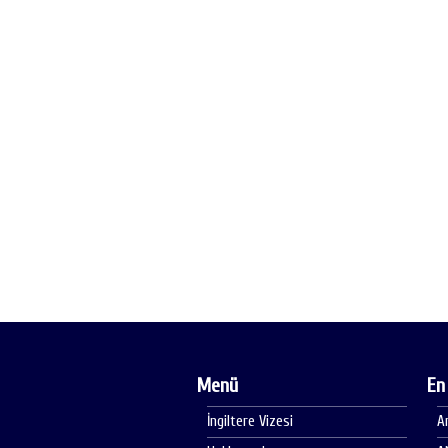
Menü
En
İngiltere Vizesi
A