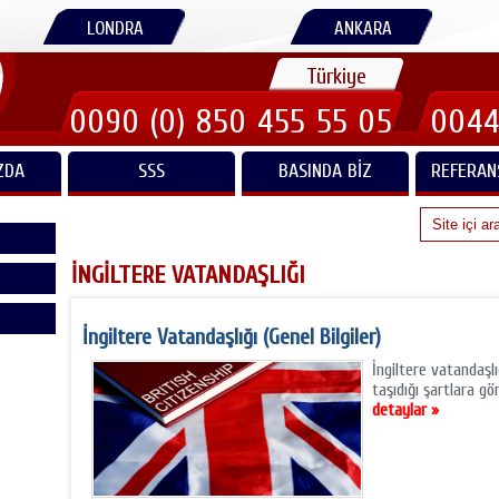
LONDRA
ANKARA
Türkiye
0090 (0) 850 455 55 05
0044
ZDA
SSS
BASINDA BIZ
REFERAN
İNGİLTERE VATANDAŞLIĞI
İngiltere Vatandaşlığı (Genel Bilgiler)
İngiltere vatandaşlı
taşıdığı şartlara gö
detaylar »