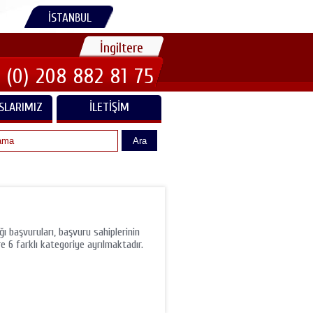
İSTANBUL
İngiltere
 (0) 208 882 81 75
SLARIMIZ
İLETIŞIM
Ara
ğı başvuruları, başvuru sahiplerinin
re 6 farklı kategoriye ayrılmaktadır.