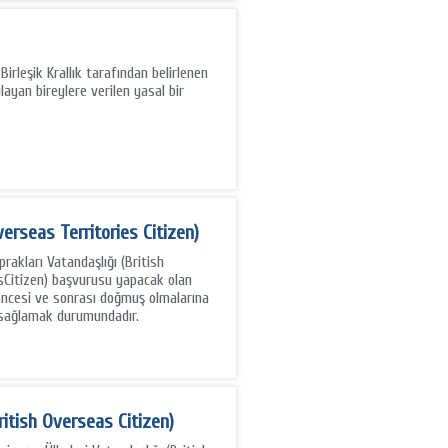
 Birleşik Krallık tarafından belirlenen
şılayan bireylere verilen yasal bir
Overseas Territories Citizen)
oprakları Vatandaşlığı (British
sCitizen) başvurusu yapacak olan
 öncesi ve sonrası doğmuş olmalarına
ı sağlamak durumundadır.
British Overseas Citizen)