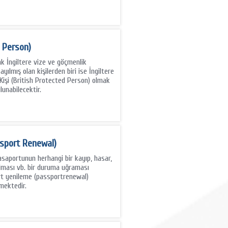
d Person)
k İngiltere vize ve göçmenlik
yılmış olan kişilerden biri ise İngiltere
Kişi (British Protected Person) olmak
unabilecektir.
ssport Renewal)
pasaportunun herhangi bir kayıp, hasar,
olması vb. bir duruma uğraması
t yenileme (passportrenewal)
mektedir.