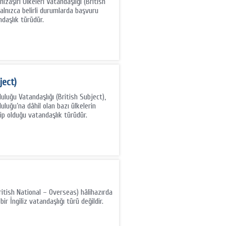
nizaşırı Ülkeleri Vatandaşlığı (British
alnızca belirli durumlarda başvuru
ndaşlık türüdür.
ject)
pluluğu Vatandaşlığı (British Subject),
luluğu’na dâhil olan bazı ülkelerin
ip olduğu vatandaşlık türüdür.
British National – Overseas) hâlihazırda
ir İngiliz vatandaşlığı türü değildir.