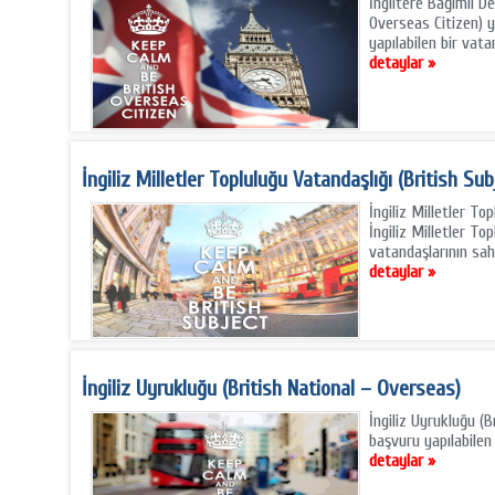
İngiltere Bağımlı De
Overseas Citizen) y
yapılabilen bir vata
detaylar »
İngiliz Milletler Topluluğu Vatandaşlığı (British Sub
İngiliz Milletler To
İngiliz Milletler Top
vatandaşlarının sah
detaylar »
İngiliz Uyrukluğu (British National – Overseas)
İngiliz Uyrukluğu (
başvuru yapılabilen b
detaylar »