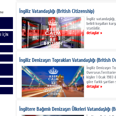
İngiliz Vatandaşlığı (British Citizenship)
usu
İngiliz vatandaşlığı,
belirli koşulları kar
statüdür.
detaylar »
 İÇİN
İngiliz Denizaşırı Toprakları Vatandaşlığı (British 
İngiliz Denizaşırı T
OverseasTerritorie
kişiler 1 Ocak 1983
göre farklı şartlar
detaylar »
İngiltere Bağımlı Denizaşırı Ülkeleri Vatandaşlığı (