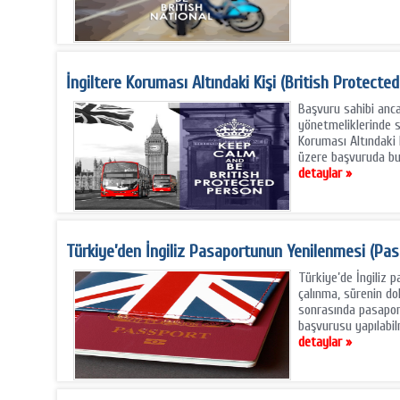
İngiltere Koruması Altındaki Kişi (British Protecte
Başvuru sahibi anca
yönetmeliklerinde sa
Koruması Altındaki 
üzere başvuruda bul
detaylar »
Türkiye’den İngiliz Pasaportunun Yenilenmesi (Pa
Türkiye’de İngiliz 
çalınma, sürenin d
sonrasında pasapor
başvurusu yapılabil
detaylar »