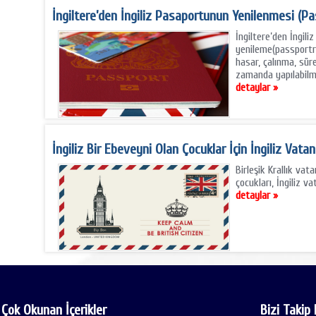
İngiltere’den İngiliz Pasaportunun Yenilenmesi (P
İngiltere’den İngil
yenileme(passportr
hasar, çalınma, sür
zamanda yapılabilm
detaylar »
İngiliz Bir Ebeveyni Olan Çocuklar İçin İngiliz Vatan
Birleşik Krallık vat
çocukları, İngiliz va
detaylar »
 Çok Okunan İçerikler
Bizi Takip 