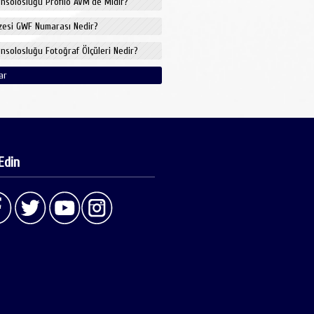
onsolosluğu Profilo AVM'de Midir?
izesi GWF Numarası Nedir?
onsolosluğu Fotoğraf Ölçüleri Nedir?
ar
Edin