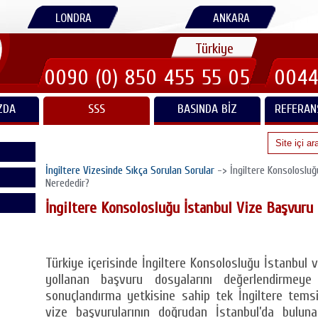
LONDRA
ANKARA
Türkiye
0090 (0) 850 455 55 05
0044
ZDA
SSS
BASINDA BIZ
REFERAN
İngiltere Vizesinde Sıkça Sorulan Sorular
-> İngiltere Konsoloslu
Nerededir?
İngiltere Konsolosluğu İstanbul Vize Başvur
Türkiye içerisinde İngiltere Konsolosluğu İstanbul
yollanan başvuru dosyalarını değerlendirmey
sonuçlandırma yetkisine sahip tek İngiltere temsilci
vize başvurularının doğrudan İstanbul’da buluna