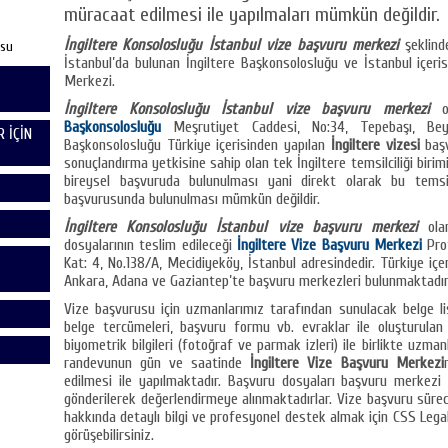
müracaat edilmesi ile yapılmaları mümkün değildir.
İngiltere Konsolosluğu İstanbul vize başvuru merkezi
şeklind
usu
İstanbul’da bulunan İngiltere Başkonsolosluğu ve İstanbul içeri
Merkezi.
İngiltere Konsolosluğu İstanbul vize başvuru merkezi
ol
Başkonsolosluğu
Meşrutiyet Caddesi, No:34, Tepebaşı, Beyoğ
 İÇİN
Başkonsolosluğu Türkiye içerisinden yapılan
İngiltere vizesi
başv
sonuçlandırma yetkisine sahip olan tek İngiltere temsilciliği birim
bireysel başvuruda bulunulması yani direkt olarak bu temsil
başvurusunda bulunulması mümkün değildir.
İngiltere Konsolosluğu İstanbul vize başvuru merkezi
olar
dosyalarının teslim edileceği
İngiltere Vize Başvuru Merkezi
Prof
Kat: 4, No.138/A, Mecidiyeköy, İstanbul adresindedir. Türkiye içer
Ankara, Adana ve Gaziantep’te başvuru merkezleri bulunmaktadır
Vize başvurusu için uzmanlarımız tarafından sunulacak belge li
belge tercümeleri, başvuru formu vb. evraklar ile oluşturulan
biyometrik bilgileri (fotoğraf ve parmak izleri) ile birlikte uzmanl
randevunun gün ve saatinde
İngiltere Vize Başvuru Merkezi
edilmesi ile yapılmaktadır. Başvuru dosyaları başvuru merkezi
gönderilerek değerlendirmeye alınmaktadırlar. Vize başvuru süreci
hakkında detaylı bilgi ve profesyonel destek almak için CSS Lega
görüşebilirsiniz.