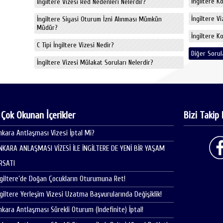
İngiltere K
İngiltere Vizesi Red Nedenleri Nelerdir?
İngiltere V
İngiltere Siyasi Oturum İzni Alınması Mümkün
Müdür?
İngiltere K
C Tipi İngiltere Vizesi Nedir?
Diğer Sorul
İngiltere Vizesi Mülakat Soruları Nelerdir?
 Çok Okunan İçerikler
Bizi Takip 
nkara Antlaşması Vizesi İptal Mi?
NKARA ANLAŞMASI VİZESİ İLE İNGİLTERE DE YENİ BİR YAŞAM
IRSATI
ngiltere’de Doğan Çocukların Oturumuna Ret!
ngiltere Yerleşim Vizesi Uzatma Başvurularında Değişiklik!
nkara Antlaşması Sürekli Oturum (Indefinite) İptal!