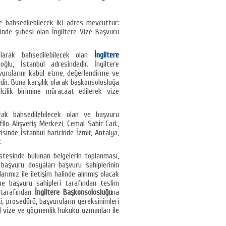
e bahsedilebilecek iki adres mevcuttur:
sinde şubesi olan İngiltere Vize Başvuru
arak bahsedilebilecek olan
İngiltere
lu, İstanbul adresindedir. İngiltere
urularını kabul etme, değerlendirme ve
idir. Buna karşılık olarak başkonsolosluğa
cilik birimine müracaat edilerek vize
ak bahsedilebilecek olan ve başvuru
ilo Alışveriş Merkezi, Cemal Sahir Cad.,
isinde İstanbul haricinde İzmir, Antalya,
.
stesinde bulunan belgelerin toplanması,
 başvuru dosyaları başvuru sahiplerinin
arımız ile iletişim halinde alınmış olacak
ne başvuru sahipleri tarafından teslim
 tarafından
İngiltere Başkonsolosluğu
na
, prosedürü, başvuruların gereksinimleri
l vize ve göçmenlik hukuku uzmanları ile