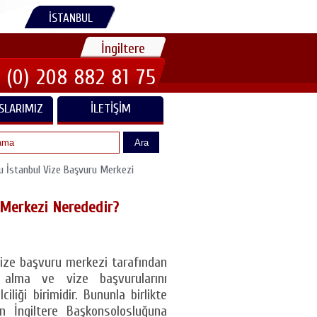
İSTANBUL
İngiltere
 (0) 208 882 81 75
SLARIMIZ
İLETIŞIM
Ara
ğu İstanbul Vize Başvuru Merkezi
u Merkezi Nerededir?
 vize başvuru merkezi tarafından
e alma ve vize başvurularını
liği birimidir. Bununla birlikte
n İngiltere Başkonsolosluğuna