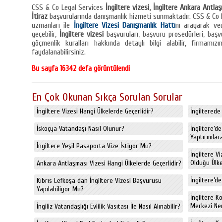
CSS & Co Legal Services
İngiltere vizesi, İngiltere Ankara Antla
İtiraz
başvurularında danışmanlık hizmeti sunmaktadır. CSS & Co 
uzmanları ile
İngiltere Vizesi Danışmanlık Hattı
nı arayarak vey
geçebilir,
İngiltere vizesi
başvuruları, başvuru prosedürleri, başv
göçmenlik kuralları hakkında detaylı bilgi alabilir, firmamı
faydalanabilirsiniz.
Bu sayfa 16342 defa görüntülendi
En Çok Okunan Sıkça Sorulan Sorular
İngiltere Vizesi Hangi Ülkelerde Geçerlidir?
İngiltere
İskoçya Vatandaşı Nasıl Olunur?
İngiltere’d
Yaptırımlara
İngiltere Yeşil Pasaporta Vize İstiyor Mu?
İngiltere V
Olduğu Ülkel
Ankara Antlaşması Vizesi Hangi Ülkelerde Geçerlidir?
İngiltere’de
Kıbrıs Lefkoşa dan İngiltere Vizesi Başvurusu
Yapılabiliyor Mu?
İngiltere K
Merkezi Ne
İngiliz Vatandaşlığı Evlilik Vasıtası İle Nasıl Alınabilir?