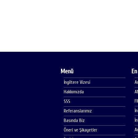
Menü
En
İngiltere Vizesi
A
Hakkımızda
A
F
SSS
İ
Referanslarımız
İ
Basında Biz
A
Öneri ve Şikayetler