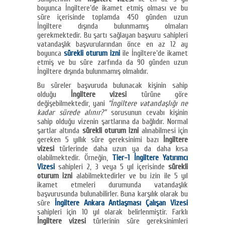
boyunca İngiltere’de ikamet etmiş olması ve bu
süre içerisinde toplamda 450 günden uzun
İngiltere dışında bulunmamış olmaları
gerekmektedir. Bu şartı sağlayan başvuru sahipleri
vatandaşlık başvurularından önce en az 12 ay
boyunca
sürekli oturum izni
ile İngiltere’de ikamet
etmiş ve bu süre zarfında da 90 günden uzun
İngiltere dışında bulunmamış olmalıdır.
Bu süreler başvuruda bulunacak kişinin sahip
olduğu
İngiltere vizesi
türüne göre
değişebilmektedir, yani
“İngiltere vatandaşlığı ne
kadar sürede alınır?”
sorusunun cevabı kişinin
sahip olduğu vizenin şartlarına da bağlıdır. Normal
şartlar altında
sürekli oturum izni
alınabilmesi için
gereken 5 yıllık süre gereksinimi bazı
İngiltere
vizesi
türlerinde daha uzun ya da daha kısa
olabilmektedir. Örneğin,
Tier-1 İngiltere Yatırımcı
Vizesi
sahipleri 2, 3 veya 5 yıl içerisinde
sürekli
oturum izni
alabilmektedirler ve bu izin ile 5 yıl
ikamet etmeleri durumunda vatandaşlık
başvurusunda bulunabilirler. Buna karşılık olarak bu
süre
İngiltere Ankara Antlaşması Çalışan Vizesi
sahipleri için 10 yıl olarak belirlenmiştir. Farklı
İngiltere vizesi
türlerinin süre gereksinimleri