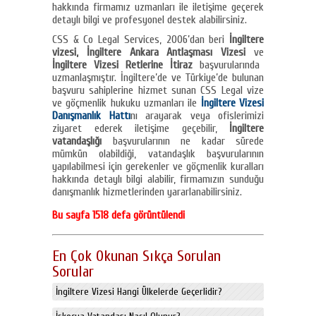
hakkında firmamız uzmanları ile iletişime geçerek
detaylı bilgi ve profesyonel destek alabilirsiniz.
CSS & Co Legal Services, 2006’dan beri
İngiltere
vizesi, İngiltere Ankara Antlaşması Vizesi
ve
İngiltere Vizesi Retlerine İtiraz
başvurularında
uzmanlaşmıştır. İngiltere’de ve Türkiye’de bulunan
başvuru sahiplerine hizmet sunan CSS Legal vize
ve göçmenlik hukuku uzmanları ile
İngiltere Vizesi
Danışmanlık Hattı
nı arayarak veya ofislerimizi
ziyaret ederek iletişime geçebilir,
İngiltere
vatandaşlığı
başvurularının ne kadar sürede
mümkün olabildiği, vatandaşlık başvurularının
yapılabilmesi için gerekenler ve göçmenlik kuralları
hakkında detaylı bilgi alabilir, firmamızın sunduğu
danışmanlık hizmetlerinden yararlanabilirsiniz.
Bu sayfa 1518 defa görüntülendi
En Çok Okunan Sıkça Sorulan
Sorular
İngiltere Vizesi Hangi Ülkelerde Geçerlidir?