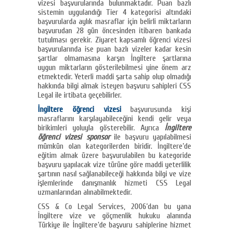
vizesi başvurularında bulunmaktadır. Puan bazlı
sistemin uygulandığı Tier 4 kategorisi altındaki
başvurularda aylık masraflar için belirli miktarların
başvurudan 28 gün öncesinden itibaren bankada
tutulması gerekir. Ziyaret kapsamlı öğrenci vizesi
başvurularında ise puan bazlı vizeler kadar kesin
şartlar olmamasına karşın İngiltere şartlarına
uygun miktarların gösterilebilmesi yine önem arz
etmektedir. Yeterli maddi şarta sahip olup olmadığı
hakkında bilgi almak isteyen başvuru sahipleri CSS
Legal ile irtibata geçebilirler.
İngiltere öğrenci vizesi
başvurusunda kişi
masraflarını karşılayabileceğini kendi gelir veya
birikimleri yoluyla gösterebilir. Ayrıca
İngiltere
öğrenci vizesi sponsor
ile başvuru yapılabilmesi
mümkün olan kategorilerden biridir. İngiltere’de
eğitim almak üzere başvurulabilen bu kategoride
başvuru yapılacak vize türüne göre maddi yeterlilik
şartının nasıl sağlanabileceği hakkında bilgi ve vize
işlemlerinde danışmanlık hizmeti CSS Legal
uzmanlarından alınabilmektedir.
CSS & Co Legal Services, 2006’dan bu yana
İngiltere vize ve göçmenlik hukuku alanında
Türkiye ile İngiltere’de başvuru sahiplerine hizmet