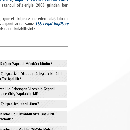
 Vizesi
,
İngiltere Vizesi Retlerine İtiraz
stanbul ofisleriyle 2006 yılından beri
, güncel bilgilere nereden ulaşabilirim,
nıza yanıt arıyorsanız
CSS Legal İngiltere
k yanıt bulabilirsiniz.
de Doğum Yapmak Mümkün Müdür?
e Çalışma İzni Olmadan Çalışmak Ne Gibi
 Yol Açabilir?
izesi ile Schengen Vizesinin Geçerli
ere Giriş Yapılabilir Mi?
 Çalışma İzni Nasıl Alınır?
onsolosluğu İstanbul Vize Başvuru
rededir?
onsolosluğu Profilo AVM'de Midir?