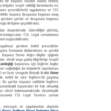
ken bir başvuru türüdür. Bunun nedeni;
 belgeler tespit edildiği durumlarda ret
aşvuru prosedürlerini uygulaması ve CSS
 şekilde başvuru dosyasına koyması onay
sı gereken şartlar ve dosyasına koyması
yla iletişime geçebilirsiniz.
rdan oluşmaktadır. Güncelliğini yitirmiş,
istemiyorsanız CSS Legal uzmanlarına
men başlatabilirsiniz.
uyulması gereken belirli prosedürler
aşvuru formunun doldurulması ve gerekli
. Başvuru formu doğru bilgiler ışığında
mda -eksik veya yanlış bilgi/belge tespiti
atandaşlığı
başvurusu için kişilerin İngiliz
rı sağladığını da belgelerle ispatlaması
B1 ve üzeri seviyede Birleşik Krallık
Home
k, belirli bir süre İngiltere’de yaşamış
. Bu şartlar başvuru sahibinin İngiltere
atandaşlık başvuruları bir hak olmadığı
iraz süreci bulunmamaktadır. Vatandaşlık
i hususunda CSS Legal Services uzman
i, mevzuatı ve uygulamaları alanında