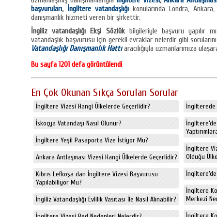
uzmanlaşmış danışmanlarıyla
İngiltere Vizesi
,
Ankara Antlaşması
başvuruları
,
İngiltere vatandaşlığı
konularında Londra, Ankara, İ
danışmanlık hizmeti veren bir şirkettir.
İngiliz vatandaşlığı Ekşi Sözlük
bilgileriyle başvuru yapılır mı
vatandaşlık başvurusu için gerekli evraklar nelerdir gibi soruları
Vatandaşlığı Danışmanlık Hattı
aracılığıyla uzmanlarımıza ulaşara
Bu sayfa 1201 defa görüntülendi
En Çok Okunan Sıkça Sorulan Sorular
İngiltere Vizesi Hangi Ülkelerde Geçerlidir?
İngiltere
İskoçya Vatandaşı Nasıl Olunur?
İngiltere’d
Yaptırımlara
İngiltere Yeşil Pasaporta Vize İstiyor Mu?
İngiltere V
Olduğu Ülkel
Ankara Antlaşması Vizesi Hangi Ülkelerde Geçerlidir?
İngiltere’de
Kıbrıs Lefkoşa dan İngiltere Vizesi Başvurusu
Yapılabiliyor Mu?
İngiltere K
Merkezi Ne
İngiliz Vatandaşlığı Evlilik Vasıtası İle Nasıl Alınabilir?
İngiltere K
İngiltere Vizesi Red Nedenleri Nelerdir?