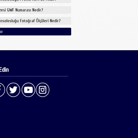
izesi GWF Numarası Nedir?
onsolosluğu Fotoğraf Ölçüleri Nedir?
ar
Edin