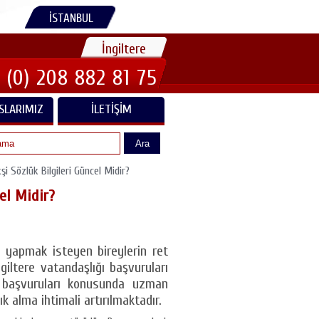
İSTANBUL
İngiltere
 (0) 208 882 81 75
SLARIMIZ
İLETIŞIM
Ara
şi Sözlük Bilgileri Güncel Midir?
cel Midir?
ru yapmak isteyen bireylerin ret
giltere vatandaşlığı başvuruları
ık başvuruları konusunda uzman
k alma ihtimali artırılmaktadır.