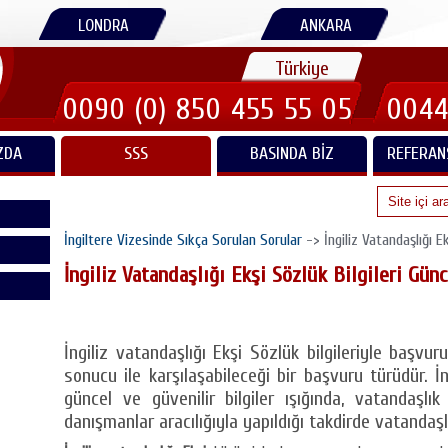
LONDRA
ANKARA
Türkiye
0090 (0) 850 455 55 05
0044
ZDA
SSS
BASINDA BIZ
REFERAN
İngiltere Vizesinde Sıkça Sorulan Sorular
-> İngiliz Vatandaşlığı Ek
İngiliz Vatandaşlığı Ekşi Sözlük Bilgileri Gün
İngiliz vatandaşlığı Ekşi Sözlük bilgileriyle başvu
sonucu ile karşılaşabileceği bir başvuru türüdür. İn
güncel ve güvenilir bilgiler ışığında, vatandaşl
danışmanlar aracılığıyla yapıldığı takdirde vatandaşlı