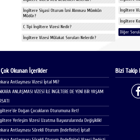
İngiltere V
İngiltere Siyasi Oturum İzni Alınması Mümkün
Müdür?
İngiltere K
C Tipi İngiltere Vizesi Nedir?
Diğer Sorul
İngiltere Vizesi Mülakat Soruları Nelerdir?
 Çok Okunan İçerikler
Bizi Takip 
nkara Antlaşması Vizesi İptal Mi?
NKARA ANLAŞMASI VİZESİ İLE İNGİLTERE DE YENİ BİR YAŞAM
IRSATI
ngiltere’de Doğan Çocukların Oturumuna Ret!
ngiltere Yerleşim Vizesi Uzatma Başvurularında Değişiklik!
nkara Antlaşması Sürekli Oturum (Indefinite) İptal!
nkara Antlaşması Sürekli Oturum (Indefinite) Vizesi Değişti