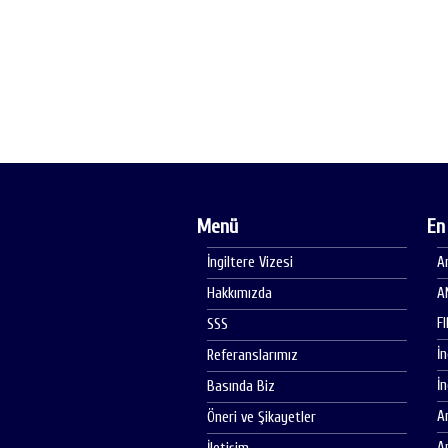
Menü
En
İngiltere Vizesi
A
Hakkımızda
A
F
SSS
İ
Referanslarımız
İ
Basında Biz
A
Öneri ve Şikayetler
A