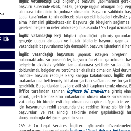
İngiliz vatandaşlığı Ekşi
bilgileriyle başvuru yapılmaması gere
başvuru sürecinde eksik, hatalı, gerçeğe uygun olmayan bilgi veya
alınması ihtimalinin kaçınılmaz olmasıdır. Başvuru sahibinin b
usu
Legal tarafından temin edilecek olan gerekli belgeleri eksiksiz
alma ihtimalini yükseltecektir. Başvuru için bireylerin sağlama
gereken belgelerin neler olabileceği hususunda CSS Legal uzmanları
İngiliz vatandaşlığı Ekşi
bilgileri güncelliğini yitirmiş yorumla
 İÇİN
gerçeğe uygun olmayan ve hatalı bilgilerle başvuru yapmak 
vatandaşlık başvurularınız için danışabilir, başvuru işlemlerinizi he
İngiliz vatandaşlığı başvurusu
yapmak isteyen bireylerin 
bulunmaktadır. Bu prosedürler, başvuru ücretinin yatırılması, b
belgelerin eksiksiz şekilde tamamlanması şeklinde sıralanabilir
doldurulmalı, belgeler ve tercümeler eksiksiz olmalıdır. Aksi duru
halinde- başvuru reddiyle karşı karşıya kalabilirsiniz.
İngiliz v
makamlarınca belirlenmiş birtakım şartları sağlaması ve bu şartla
gereklidir. Bu şartlardan bazıları; adli sicil kaydının temiz olması, 
Office
tarafından tanınan
İngilizce dil sınavları
na girmiş olma
olmak, yeterli konaklama imkanlarının olması olarak sıralanabilir
vatandaşı bir bireyle evli olup olmamasına göre değişmekte ve v
için başvurunun reddi sonucunda vize reddine itiraz gibi bir it
başvuruları ve ret alındığı takdirde neler yapılabileceğ
danışmanlarıyla iletişime geçebilirsiniz.
CSS & Co Legal Services İngiltere göçmenlik düzenlemeler