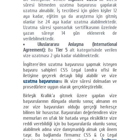
süresi bitmeden uzatma başvurusu yapılarak
uzatma alınabilir. İş tecrübesi için giden kişiler 12
aya kadar, eğitim ya da araştırma için gitmiş
olanlar ise 24 aya kadar uzatma alabilmektedir.
Uzatma süresi sponsorluk sertifikasının üzerinde
yazan süreye 14 gün eklenerek de
verilebilmektedir.
Uluslararası Anlaşma (International
Agreement):
Bu
Tier 5
alt kategorisinde verilen
vize uzatması 2 yıla kadar olabilmektedir.
İngiltere’den uzatma başvurusu yapmak isteyen
başvuru sahipleri CSS Legal Londra ofisi ile
iletişime geçerek detaylı bilgi alabilir ve vize
uzatma başvurusu
nu ilk vize süresi dolmadan ve
prosedürlere uygun olarak gerçekleştirebilir.
Birleşik Krallık’a gitmek üzere yapılan vize
başvurularının dünyada olumlu sonuç almanın en
zor vize başvuruları olduğu gerçeği herkesçe
bilinen bir husustur. Başvuruları değerlendiren vize
memurları en ufak bir hatada veya eksiklikte vize
reddi verebildiği için bu başvurularda olumlu sonuç
alabilmek adına vize danışmanlığı almak çok önem
taşır. Bu bağlamda firmamız CSS & Co Legal