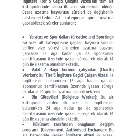
İngiltere Tier 5 Geçici Çalışma Vizesi
’nin tüm alt
kategorilerinde alınan ilk vize sürelerinde olduğu
üzere uzatma başvurusu süreleri de değişkenlik
göstermektedir. Alt kategoriye göre uzatma
yapılabilecek süreler şunlardır;
Yaratıcı ve Spor dalları (Creative and Sporting):
Bu vize alt kategorisine yapılan başvuru sonucu
verilen vize süresi bitmeden uzatma başvuru
yapılarak 12 aya kadar ya da sponsorluk
sertifikasının üzerinde yazan süreye ek olarak 14
gün ile uzatma alınabilmektedir.
Vakıf / Hayır kurumu çalışanları (Charity
Worker):
Bu
Tier 5
İngiltere Geçici Çalışan Vizesi
ile
İngiltere’de bulunurken 12 aya kadar ya da
sponsorluk sertifikasının üzerinde yazan süreye
ek olarak 14 gün ile uzatma alınabilmektedir.
Din Görevlileri (Religious Worker):
Bu alt
kategoride verilen ilk vize ile İngiltere’de
bulunurken 24 aya kadar ya da sponsorluk
sertifikasının üzerinde yazan süreye ek olarak 14
gün ile uzatma alınabilmektedir.
Hükümet tarafından onaylanan değişim
programı (Government Authorised Exchange):
Bu
alt kategoride verilen
İngiltere vizesi
ilk vizesi