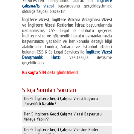
Services’ten danışmanlık alarak bu
İngiltere
çalışma/iş vizesi
başvurusunu gerçekleştirmek
oldukça faydalı olacaktır.
İngiltere vizesi
,
İngiltere Ankara Anlaşması Vizesi
ve
İngiltere Vizesi Retlerine İtiraz
başvurularında
uzmanlaşmış CSS Legal ile irtibata geçerek
İngiltere vize ve göçmenlik hukuku uzmanlarımızla
başvurunuzu yapabilir ve her konuda detaylı bilgi
alabilirsiniz. Londra, Ankara ve İstanbul ofisleri
bulunan CSS & Co Legal Services ile
İngiltere Vizesi
Danışmanlık Hattı
vasıtasıyla iletişime
geçebilirsiniz.
Bu sayfa 5114 defa görüntülendi
Sıkça Sorulan Soruları
Tier-5 İngiltere Geçici Çalışma Vizesi Başvuru
Prosedürü Nasıldır?
Tier-5 İngiltere Geçici Çalışma Vizesi Başvurusu
Nereye Yapılır?
Tier-5 İngiltere Geçici Çalışma Vizesine Kimler