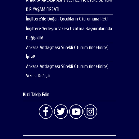
ANKARA ANLAŞMASI VİZESİ İLE İNGİLTERE DE YENİ
BİR YAŞAM FIRSATI
İngiltere’de Doğan Çocukların Oturumuna Ret!
İngiltere Yerleşim Vizesi Uzatma Başvurularında
Değişiklik!
Ankara Antlaşması Sürekli Oturum (Indefinite)
İptal!
Ankara Antlaşması Sürekli Oturum (Indefinite)
Vizesi Değişti
Bizi Takip Edin