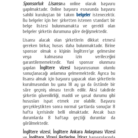
Sponsorluk Lisansı
na online olarak başvuru
yapılmaktadır. Online başvuru esnasında başvuru
sahibi kuruluştan bir takım
belgeler
istenecektir.
Bu belgeler için her şirketten istenen standart bir
belge listesi bulunmamakta ve gerekli olan
belgeler şirketin durumuna göre değişmektedir.
Lisansı alacak olan şirketlerin dikkat etmesi
gereken birkaç husus daha bulunmaktadır. Birine
sponsor olmak o kişinin İngiltere’ye gelmesine
veya kalmasına izin verileceğini
garantilememektedir. Yani sponsor olunması
yapılan
İngiltere vizesi
başvurusunun olumlu
sonuçlanacağı anlamına gelmemektedir. Ayrıca bu
lisansı almak için başvuru yapacak olan şirketlerin
kurulmasından bu yana 18 ay ya da üstünde bir
süre geçmiş olması tercih edilir. Aksi takdirde
şirketin güvenilirliği, maddi ve yasal durumu gibi
hususları ispat etmek zor olabilir. Başvuru
gerçekleştikten sonra normal şartlarda sonuçlar 8
hafta içerisinde belli olmaktadır. Ancak bazı
durumlarda 8 haftayı geçtiği durumlar da
görülmektedir.
İngiltere vizesi
,
İngiltere Ankara Anlaşması Vizesi
ve
İngiltere Vizesi Retlerine İtiraz
başvurularında