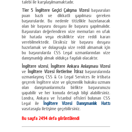
talebi ile karşılaşılmamaktadır.
Tier 5 İngiltere Geçici Çalışma Vizesi
başvuruları
puan bazlı ve dikkatli yapılması gereken
başvurulardır. Bu nedenle titizlikle hazırlanacak
olan bir başvuru dosyası ile başvuru yapılmalıdır.
Başvuruları değerlendiren vize memurları en ufak
bir hatada veya eksiklikte vize reddi kararı
verebilmektedir. Eksiksiz bir başvuru dosyası
hazırlamak ve dolayısıyla vize reddi almamak için
bu başvurularda CSS Legal uzmanlarından vize
danışmanlığı almak oldukça faydalı olacaktır.
İngiltere vizesi
,
İngiltere Ankara Anlaşması Vizesi
ve
İngiltere Vizesi Retlerine İtiraz
başvurularında
uzmanlaşmış CSS & Co Legal Services ile irtibata
geçerek İngiltere vize ve göçmenlik hukuku uzmanı
olan danışmanlarımızla birlikte başvurunuzu
yapabilir ve her konuda detaylı bilgi alabilirsiniz.
Londra, Ankara ve İstanbul ofisleri bulunan CSS
Legal ile
İngiltere Vizesi Danışmanlık Hattı
vasıtasıyla iletişime geçebilirsiniz.
Bu sayfa 2494 defa görüntülendi