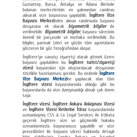
Gaziantep, Bursa, Antalya ve Adana illerinde
bulunan merkezlerinin en yakınından randevu
alınarak vize başvurusu yapılabilir.
İngiltere Vize
Başvuru Merkezi
nden alınan randevuda başvuru
dosyasına ek olarak
biyometrik bilgiler
de
verilmelidir.
Biyometrik bilgiler
,
başvuru sürecinin
önemli bir parçasıdır ve mutlaka verilmelidir. Bu
bilgiler, parmak izleri ve yüzün tüm ayrıntılarını
gösteren bir yüz fotoğrafından oluşur.
İngiltere’ye sanatçı ziyaretçi olarak gitmek üzere
başvuru yapılabilen bu
İngiltere turist/ziyaretçi
vizesi
başvuruları için oluşturulacak dosyasının
titizlikle hazırlanması gerekir. Bu nedenle
İngiltere
Vize Başvuru Merkezi
ne yapılacak olan tüm
İngiltere vizesi
başvurularında olduğu gibi bu
başvurularda da vize danışmanlığı almak çok önem
taşır.
İngiltere vizesi
,
İngiltere Ankara Anlaşması Vizesi
ve
İngiltere Vizesi Retlerine İtiraz
başvurularında
uzmanlaşmış CSS & Co Legal Services ile irtibata
geçerek İngiltere vize ve göçmenlik hukuku
uzmanlarımızla başvurunuzu yapabilir ve vize
prosedürleri ile başvuru süreci hakkında detaylı