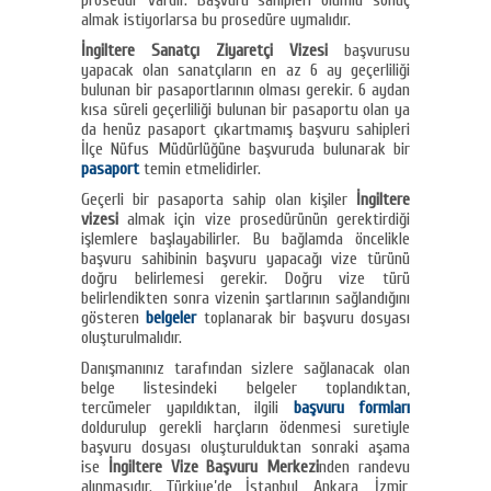
prosedür vardır. Başvuru sahipleri olumlu sonuç
almak istiyorlarsa bu prosedüre uymalıdır.
İngiltere Sanatçı Ziyaretçi Vizesi
başvurusu
yapacak olan sanatçıların en az 6 ay geçerliliği
bulunan bir pasaportlarının olması gerekir. 6 aydan
kısa süreli geçerliliği bulunan bir pasaportu olan ya
da henüz pasaport çıkartmamış başvuru sahipleri
İlçe Nüfus Müdürlüğüne başvuruda bulunarak bir
pasaport
temin etmelidirler.
Geçerli bir pasaporta sahip olan kişiler
İngiltere
vizesi
almak için vize prosedürünün gerektirdiği
işlemlere başlayabilirler. Bu bağlamda öncelikle
başvuru sahibinin başvuru yapacağı vize türünü
doğru belirlemesi gerekir. Doğru vize türü
belirlendikten sonra vizenin şartlarının sağlandığını
gösteren
belgeler
toplanarak bir başvuru dosyası
oluşturulmalıdır.
Danışmanınız tarafından sizlere sağlanacak olan
belge listesindeki belgeler toplandıktan,
tercümeler yapıldıktan, ilgili
başvuru formları
doldurulup gerekli harçların ödenmesi suretiyle
başvuru dosyası oluşturulduktan sonraki aşama
ise
İngiltere Vize Başvuru Merkezi
nden randevu
alınmasıdır. Türkiye’de İstanbul, Ankara, İzmir,