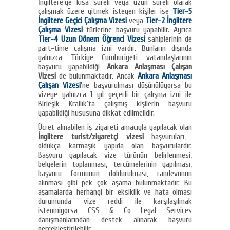
İngiltere’ye kısa süreli veya uzun süreli olarak
çalışmak üzere gitmek isteyen kişiler ise
Tier-5
İngiltere Geçici Çalışma Vizesi
veya
Tier-2 İngiltere
Çalışma Vizesi
türlerine başvuru yapabilir. Ayrıca
Tier-4 Uzun Dönem Öğrenci Vizesi
sahiplerinin de
part-time çalışma izni vardır. Bunların dışında
yalnızca Türkiye Cumhuriyeti vatandaşlarının
başvuru yapabildiği
Ankara Anlaşması Çalışan
Vizesi
de bulunmaktadır. Ancak
Ankara Anlaşması
Çalışan Vizesi
’ne başvurulması düşünülüyorsa bu
vizeye yalnızca 1 yıl geçerli bir çalışma izni ile
Birleşik Krallık’ta çalışmış kişilerin başvuru
yapabildiği hususuna dikkat edilmelidir.
Ücret alınabilen iş ziyareti amacıyla yapılacak olan
İngiltere turist/ziyaretçi vizesi
başvuruları,
oldukça karmaşık yapıda olan başvurulardır.
Başvuru yapılacak vize türünün belirlenmesi,
belgelerin toplanması, tercümelerinin yapılması,
başvuru formunun doldurulması, randevunun
alınması gibi pek çok aşama bulunmaktadır. Bu
aşamalarda herhangi bir eksiklik ve hata olması
durumunda vize reddi ile karşılaşılmak
istenmiyorsa CSS & Co Legal Services
danışmanlarından destek alınarak başvuru
gerçekleştirilebilir.