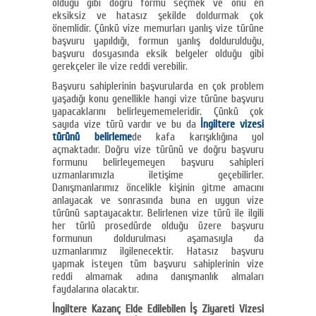
olduğu gibi doğru formu seçmek ve onu en
eksiksiz ve hatasız şekilde doldurmak çok
önemlidir. Çünkü vize memurları yanlış vize türüne
başvuru yapıldığı, formun yanlış doldurulduğu,
başvuru dosyasında eksik belgeler olduğu gibi
gerekçeler ile vize reddi verebilir.
Başvuru sahiplerinin başvurularda en çok problem
yaşadığı konu genellikle hangi vize türüne başvuru
yapacaklarını belirleyememeleridir. Çünkü çok
sayıda vize türü vardır ve bu da
İngiltere vizesi
türünü belirleme
de kafa karışıklığına yol
açmaktadır. Doğru vize türünü ve doğru başvuru
formunu belirleyemeyen başvuru sahipleri
uzmanlarımızla iletişime geçebilirler.
Danışmanlarımız öncelikle kişinin gitme amacını
anlayacak ve sonrasında buna en uygun vize
türünü saptayacaktır. Belirlenen vize türü ile ilgili
her türlü prosedürde olduğu üzere başvuru
formunun doldurulması aşamasıyla da
uzmanlarımız ilgilenecektir. Hatasız başvuru
yapmak isteyen tüm başvuru sahiplerinin vize
reddi almamak adına danışmanlık almaları
faydalarına olacaktır.
İngiltere Kazanç Elde Edilebilen İş Ziyareti Vizesi