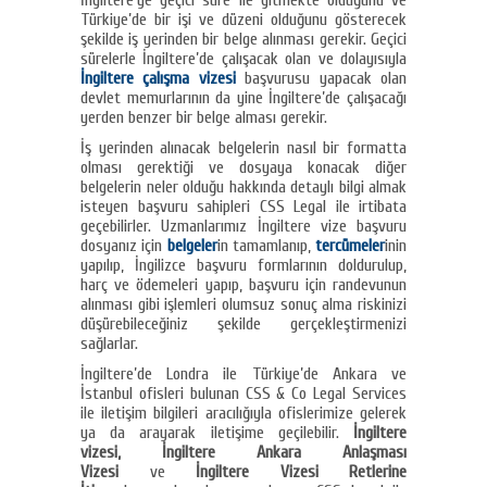
İngiltere’ye geçici süre ile gitmekte olduğunu ve
Türkiye’de bir işi ve düzeni olduğunu gösterecek
şekilde iş yerinden bir belge alınması gerekir. Geçici
sürelerle İngiltere’de çalışacak olan ve dolayısıyla
İngiltere çalışma vizesi
başvurusu yapacak olan
devlet memurlarının da yine İngiltere’de çalışacağı
yerden benzer bir belge alması gerekir.
İş yerinden alınacak belgelerin nasıl bir formatta
olması gerektiği ve dosyaya konacak diğer
belgelerin neler olduğu hakkında detaylı bilgi almak
isteyen başvuru sahipleri CSS Legal ile irtibata
geçebilirler. Uzmanlarımız İngiltere vize başvuru
dosyanız için
belgeler
in tamamlanıp,
tercümeler
inin
yapılıp, İngilizce başvuru formlarının doldurulup,
harç ve ödemeleri yapıp, başvuru için randevunun
alınması gibi işlemleri olumsuz sonuç alma riskinizi
düşürebileceğiniz şekilde gerçekleştirmenizi
sağlarlar.
İngiltere’de Londra ile Türkiye’de Ankara ve
İstanbul ofisleri bulunan CSS & Co Legal Services
ile iletişim bilgileri aracılığıyla ofislerimize gelerek
ya da arayarak iletişime geçilebilir.
İngiltere
vizesi, İngiltere Ankara Anlaşması
Vizesi
ve
İngiltere Vizesi Retlerine