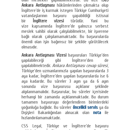
Ankara Antlaşması
hükümlerinden çıkmakta olup
İngiltere’de iş kurmak isteyen Türkiye Cumhuriyeti
vatandaşlarının başvuru yapabildiği istisnai
bir
İngiltere vizesi
türüdür. Yani bu
vize kapsamında İngiltere’de yalnızca serbest
meslek sahibi olarak çalışılabilmekte, bir işverene
bağlı olarak çalışılamamaktadır. Bu başvurularda
önemli olan işin bağımsız bir şekilde yürütülecek
olmasıdır.
Ankara Antlaşması Vizesi
başvuruları Türkiye’den
yapılabileceği gibi İngiltere’den de
yapılabilmektedir.
Ankara Antlaşması cevap süresi
,
Türkiye’den uzmanlarımızla yapılan başvurularda 3
aya kadar, İngiltere’den yapılan başvurularda ise 6
aya kadardır. Bu süreler 3 ayın ya da 6 ayın
sonunda vize başvurusu açıklanır şeklinde
algılanmamalıdır. Başvurular, bu süreler içerisinde
herhangi bir zamanda açıklanmaktadır. Bu durum
tamamen başvuruyu değerlendiren birimlerdeki
yoğunluğa bağlıdır. Bu süreler
öncelikli servis
ya da
Dışişleri Bakanlığından alınacak olan
nota
ile
hızlandırılamamaktadır.
CSS Legal, Türkiye ve İngiltere’de başvuru