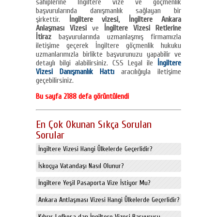
sahiplerine İngiltere vize ve göçmenlik
başvurularında danışmanlık sağlayan bir
şirkettir.
İngiltere vizesi, İngiltere Ankara
Anlaşması Vizesi
ve
İngiltere Vizesi Retlerine
İtiraz
başvurularında uzmanlaşmış firmamızla
iletişime geçerek İngiltere göçmenlik hukuku
uzmanlarımızla birlikte başvurunuzu yapabilir ve
detaylı bilgi alabilirsiniz. CSS Legal ile
İngiltere
Vizesi Danışmanlık Hattı
aracılığıyla iletişime
geçebilirsiniz.
Bu sayfa 2188 defa görüntülendi
En Çok Okunan Sıkça Sorulan
Sorular
İngiltere Vizesi Hangi Ülkelerde Geçerlidir?
İskoçya Vatandaşı Nasıl Olunur?
İngiltere Yeşil Pasaporta Vize İstiyor Mu?
Ankara Antlaşması Vizesi Hangi Ülkelerde Geçerlidir?
Kıbrıs Lefkoşa dan İngiltere Vizesi Başvurusu