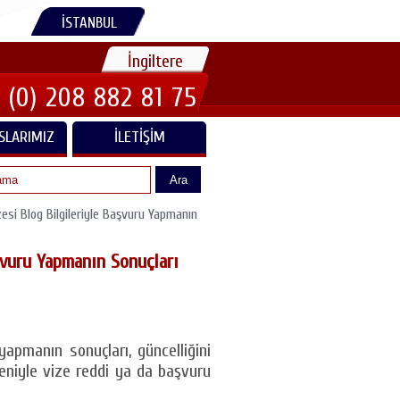
İSTANBUL
İngiltere
 (0) 208 882 81 75
SLARIMIZ
İLETIŞIM
Ara
si Blog Bilgileriyle Başvuru Yapmanın
şvuru Yapmanın Sonuçları
yapmanın sonuçları, güncelliğini
deniyle vize reddi ya da başvuru