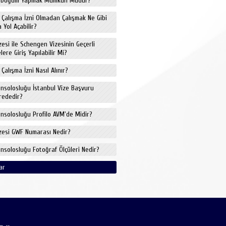
de Doğum Yapmak Mümkün Müdür?
e Çalışma İzni Olmadan Çalışmak Ne Gibi
 Yol Açabilir?
izesi ile Schengen Vizesinin Geçerli
ere Giriş Yapılabilir Mi?
 Çalışma İzni Nasıl Alınır?
onsolosluğu İstanbul Vize Başvuru
rededir?
onsolosluğu Profilo AVM'de Midir?
izesi GWF Numarası Nedir?
onsolosluğu Fotoğraf Ölçüleri Nedir?
ar