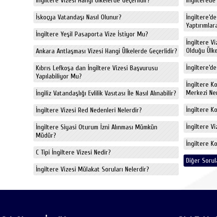
İngiltere Vizesi Hangi Ülkelerde Geçerlidir?
İngiltere
İskoçya Vatandaşı Nasıl Olunur?
İngiltere’d
Yaptırımlara
İngiltere Yeşil Pasaporta Vize İstiyor Mu?
İngiltere V
Olduğu Ülkel
Ankara Antlaşması Vizesi Hangi Ülkelerde Geçerlidir?
İngiltere’de
Kıbrıs Lefkoşa dan İngiltere Vizesi Başvurusu
Yapılabiliyor Mu?
İngiltere K
Merkezi Ne
İngiliz Vatandaşlığı Evlilik Vasıtası İle Nasıl Alınabilir?
İngiltere K
İngiltere Vizesi Red Nedenleri Nelerdir?
İngiltere V
İngiltere Siyasi Oturum İzni Alınması Mümkün
Müdür?
İngiltere K
C Tipi İngiltere Vizesi Nedir?
Diğer Sorul
İngiltere Vizesi Mülakat Soruları Nelerdir?