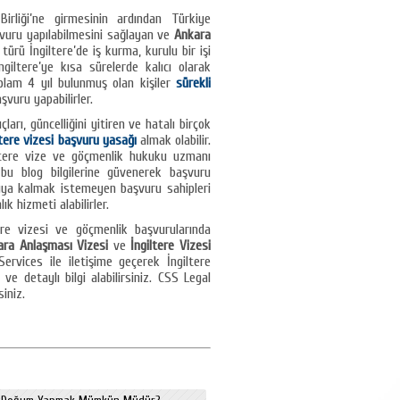
Birliği’ne girmesinin ardından Türkiye
şvuru yapılabilmesini sağlayan ve
Ankara
türü İngiltere’de iş kurma, kurulu bir işi
giltere’ye kısa sürelerde kalıcı olarak
plam 4 yıl bulunmuş olan kişiler
sürekli
şvuru yapabilirler.
arı, güncelliğini yitiren ve hatalı birçok
ltere vizesi başvuru yasağı
almak olabilir.
iltere vize ve göçmenlik hukuku uzmanı
 bu blog bilgilerine güvenerek başvuru
şıya kalmak istemeyen başvuru sahipleri
k hizmeti alabilirler.
ere vizesi ve göçmenlik başvurularında
nkara Anlaşması Vizesi
ve
İngiltere Vizesi
vices ile iletişime geçerek İngiltere
e detaylı bilgi alabilirsiniz. CSS Legal
siniz.