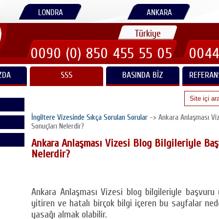
LONDRA
ANKARA
Türkiye
0090 (0) 850 455 55 05
0044
ZDA
SSS
BASINDA BIZ
REFERAN
İngiltere Vizesinde Sıkça Sorulan Sorular
-> Ankara Anlaşması Vize
Sonuçları Nelerdir?
Ankara Anlaşması Vizesi Blog Bilgileriyle Ba
Nelerdir?
Ankara Anlaşması Vizesi blog bilgileriyle başvuru 
yitiren ve hatalı birçok bilgi içeren bu sayfalar ne
yasağı almak olabilir.