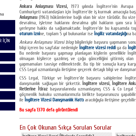
Ankara Anlaşması Vizesi,
1973 yılında İngiltere’nin Avrupa 
Cumhuriyeti vatandaşları için İngiltere’de iş kurmak amacıyla ba
usu
Anlaşması
(1963) hükümlerine bağlı olan bir vize türüdür. Bu vize 
devralma, işletme haklarını devralma gibi hakların yanı sıra İn
yerleşme hakkı da sağlamaktadır. İngiltere’de bu kapsamda to
oturum izni
ne, toplam 5 yıl bulunanlar ise
İngiliz vatandaşlığı
na ba
 İÇİN
Ankara Anlaşması Vizesi blog
bilgileriyle başvuru yapmanın sonuçl
bilgi içeren bu sayfalar nedeniyle
İngiltere vizesi reddi
ya da
İngi
Bu nedenle başvuru yapmayı planlayan kişilerin genellikle İng
olmayan kişilerce yazılmış ve çoğu güncelliğini yitirmiş olan
yapmamaları tavsiye edilmektedir. Bu tip bir sonuçla karşı kar
CSS Legal uzmanlarıyla iletişime geçerek detaylı bilgi ve danışmanlı
CSS Legal, Türkiye ve İngiltere’de başvuru sahiplerine İngilt
danışmanlık sağlayan bir şirkettir.
İngiltere vizesi, İngiltere A
Retlerine İtiraz
başvurularında uzmanlaşmış CSS & Co Legal Ser
göçmenlik hukuku uzmanlarımızla birlikte başvurunuzu yapabilir v
ile
İngiltere Vizesi Danışmanlık Hattı
aracılığıyla iletişime geçebilir
Bu sayfa 1370 defa görüntülendi
En Çok Okunan Sıkça Sorulan Sorular