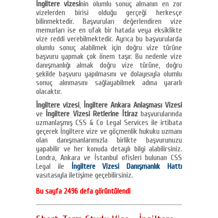
İngiltere vizesi
nin olumlu sonuç almanın en zor
vizelerden birisi olduğu gerçeği herkesçe
bilinmektedir. Başvuruları değerlendiren vize
memurları ise en ufak bir hatada veya eksiklikte
vize reddi verebilmektedir. Ayrıca bu başvurularda
olumlu sonuç alabilmek için doğru vize türüne
başvuru yapmak çok önem taşır. Bu nedenle vize
danışmanlığı almak doğru vize türüne, doğru
şekilde başvuru yapılmasını ve dolayısıyla olumlu
sonuç alınmasını sağlayabilmek adına yararlı
olacaktır.
İngiltere vizesi
,
İngiltere Ankara Anlaşması Vizesi
ve
İngiltere Vizesi Retlerine İtiraz
başvurularında
uzmanlaşmış CSS & Co Legal Services ile irtibata
geçerek İngiltere vize ve göçmenlik hukuku uzmanı
olan danışmanlarımızla birlikte başvurunuzu
yapabilir ve her konuda detaylı bilgi alabilirsiniz.
Londra, Ankara ve İstanbul ofisleri bulunan CSS
Legal ile
İngiltere Vizesi Danışmanlık Hattı
vasıtasıyla iletişime geçebilirsiniz.
Bu sayfa 2496 defa görüntülendi