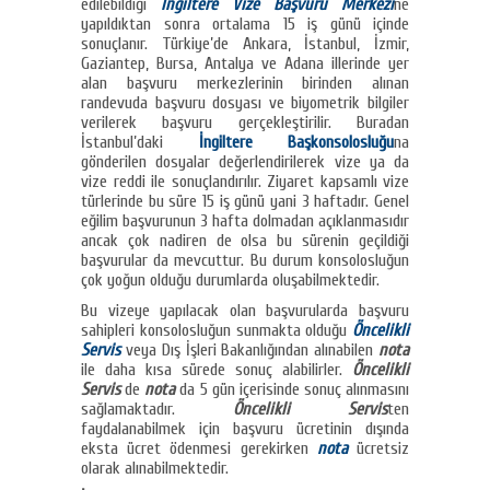
edilebildiği
İngiltere Vize Başvuru Merkezi
ne
yapıldıktan sonra ortalama 15 iş günü içinde
sonuçlanır. Türkiye’de Ankara, İstanbul, İzmir,
Gaziantep, Bursa, Antalya ve Adana illerinde yer
alan başvuru merkezlerinin birinden alınan
randevuda başvuru dosyası ve biyometrik bilgiler
verilerek başvuru gerçekleştirilir. Buradan
İstanbul’daki
İngiltere Başkonsolosluğu
na
gönderilen dosyalar değerlendirilerek vize ya da
vize reddi ile sonuçlandırılır. Ziyaret kapsamlı vize
türlerinde bu süre 15 iş günü yani 3 haftadır. Genel
eğilim başvurunun 3 hafta dolmadan açıklanmasıdır
ancak çok nadiren de olsa bu sürenin geçildiği
başvurular da mevcuttur. Bu durum konsolosluğun
çok yoğun olduğu durumlarda oluşabilmektedir.
Bu vizeye yapılacak olan başvurularda başvuru
sahipleri konsolosluğun sunmakta olduğu
Öncelikli
Servis
veya Dış İşleri Bakanlığından alınabilen
nota
ile daha kısa sürede sonuç alabilirler.
Öncelikli
Servis
de
nota
da 5 gün içerisinde sonuç alınmasını
sağlamaktadır.
Öncelikli Servis
ten
faydalanabilmek için başvuru ücretinin dışında
eksta ücret ödenmesi gerekirken
nota
ücretsiz
olarak alınabilmektedir.