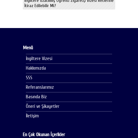
İngiltere Uzatılmış Öğrenci Ziyaretçi Vizesi Retlerine
İtiraz Edilebilir Mi?
Menü
İngiltere Vizesi
Hakkımızda
SSS
Referanslarımız
Basında Biz
Öneri ve Şikayetler
İletişim
En Çok Okunan İçerikler