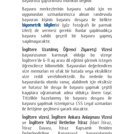
başvurusu yaptırılması mümkün değildir.
Başvuru merkezlerinin başvuru sahibi için en
uygunundan uzmanlarımızca alınan randevuda
başvuran kişinin başvuru dosyası ile birlikte
biyometrik bilgiler
ini (yüz fotoğrafı ile parmak
izleri) de vermesi gerekir. Bunlar yapılmadıkça
başvuru sahibi geçerli bir başvuru yapmış
sayılmayacaktır.
İngiltere Uzatılmış Öğrenci Ziyaretçi Vizesi
başvurusunun karmaşık olduğu bu vizeye
İngiltere’de 6-11 ay arası dil eğitimi görmek isteyen
öğrencilerce bilinmelidir. Başvuruları değerlendiren
vize memurları en ufak bir hatada veya eksiklikte
vize reddi verebilmektedir. Bu nedenle bu
başvurularda olumlu sonuç alabilmek için eksiksiz
ve hatasız bir dosya ile başvuru yapmak çeşitli
kayıplara uğramamak adına oldukça önem taşır.
Titizlikle hazırlanmış bir başvuru dosyası ile
başvuru yapılmak isteniyorsa CSS Legal uzmanları
ile iletişime geçilmesi yararlı olacaktır.
İngiltere vizesi
,
İngiltere Ankara Anlaşması Vizesi
ve
İngiltere Vizesi Retlerine İtiraz
(İdari İtiraz,
İtiraz Davası, İtiraz Kapsamlı Yeniden
Değerlendirilme Başvurusu) başvurularında