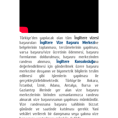
Türkiye’den yapılacak olan tüm
İngiltere vizesi
başvuruları
İngiltere Vize Başvuru Merkezi
ne
belgelerinin toplanması, tercümelerinin yapılması,
varsa başvuru/vize ücretinin ödenmesi, başvuru
formlarının doldurulması, başvuru merkezinden
randevu alınması,
İngiltere Konsolosluğu
na
değerlendirilmesi için gönderilmek üzere başvuru
merkezine dosyanın ve biyometrik bilgilerin teslim
edilmesi gibi işlemlerin yapılması ile
gerçekleştirilebilmektedir. Türkiye’de Ankara,
İstanbul, İzmir, Adana, Antalya, Bursa ve
Gaziantep illerinde yer alan vize başvuru
merkezlerinin birinden uzmanlarımızca randevu
alınarak vize başvurusunun yapılması mümkündür.
Vize randevusuna başvuru sahibinin bizzat
gününde ve saatinde katılması gerekir. Yani
vekâlet verilerek bir danışmana veya yakına vize