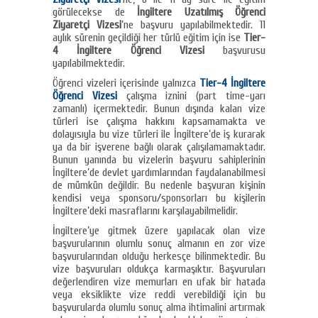
görülecekse de
İngiltere Uzatılmış Öğrenci
Ziyaretçi Vizesi
’ne başvuru yapılabilmektedir. 11
aylık sürenin geçildiği her türlü eğitim için ise
Tier-
4 İngiltere Öğrenci Vizesi
başvurusu
yapılabilmektedir.
Öğrenci vizeleri içerisinde yalnızca
Tier-4 İngiltere
Öğrenci Vizesi
çalışma iznini (part time-yarı
zamanlı) içermektedir. Bunun dışında kalan vize
türleri ise çalışma hakkını kapsamamakta ve
dolayısıyla bu vize türleri ile İngiltere’de iş kurarak
ya da bir işverene bağlı olarak çalışılamamaktadır.
Bunun yanında bu vizelerin başvuru sahiplerinin
İngiltere’de devlet yardımlarından faydalanabilmesi
de mümkün değildir. Bu nedenle başvuran kişinin
kendisi veya sponsoru/sponsorları bu kişilerin
İngiltere’deki masraflarını karşılayabilmelidir.
İngiltere’ye gitmek üzere yapılacak olan vize
başvurularının olumlu sonuç almanın en zor vize
başvurularından olduğu herkesçe bilinmektedir. Bu
vize başvuruları oldukça karmaşıktır. Başvuruları
değerlendiren vize memurları en ufak bir hatada
veya eksiklikte vize reddi verebildiği için bu
başvurularda olumlu sonuç alma ihtimalini artırmak