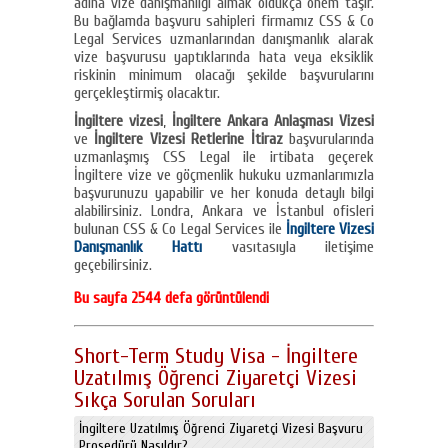
adına vize danışmanlığı almak oldukça önem taşır.
Bu bağlamda başvuru sahipleri firmamız CSS & Co
Legal Services uzmanlarından danışmanlık alarak
vize başvurusu yaptıklarında hata veya eksiklik
riskinin minimum olacağı şekilde başvurularını
gerçekleştirmiş olacaktır.
İngiltere vizesi
,
İngiltere Ankara Anlaşması Vizesi
ve
İngiltere Vizesi Retlerine İtiraz
başvurularında
uzmanlaşmış CSS Legal ile irtibata geçerek
İngiltere vize ve göçmenlik hukuku uzmanlarımızla
başvurunuzu yapabilir ve her konuda detaylı bilgi
alabilirsiniz. Londra, Ankara ve İstanbul ofisleri
bulunan CSS & Co Legal Services ile
İngiltere Vizesi
Danışmanlık Hattı
vasıtasıyla iletişime
geçebilirsiniz.
Bu sayfa 2544 defa görüntülendi
Short-Term Study Visa - İngiltere
Uzatılmış Öğrenci Ziyaretçi Vizesi
Sıkça Sorulan Soruları
İngiltere Uzatılmış Öğrenci Ziyaretçi Vizesi Başvuru
Prosedürü Nasıldır?