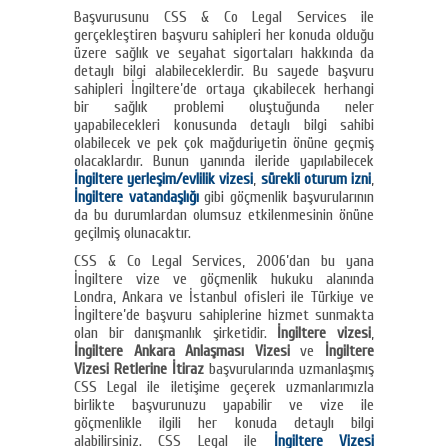
Başvurusunu CSS & Co Legal Services ile
gerçekleştiren başvuru sahipleri her konuda olduğu
üzere sağlık ve seyahat sigortaları hakkında da
detaylı bilgi alabileceklerdir. Bu sayede başvuru
sahipleri İngiltere’de ortaya çıkabilecek herhangi
bir sağlık problemi oluştuğunda neler
yapabilecekleri konusunda detaylı bilgi sahibi
olabilecek ve pek çok mağduriyetin önüne geçmiş
olacaklardır. Bunun yanında ileride yapılabilecek
İngiltere yerleşim/evlilik vizesi
,
sürekli oturum izni
,
İngiltere vatandaşlığı
gibi göçmenlik başvurularının
da bu durumlardan olumsuz etkilenmesinin önüne
geçilmiş olunacaktır.
CSS & Co Legal Services, 2006’dan bu yana
İngiltere vize ve göçmenlik hukuku alanında
Londra, Ankara ve İstanbul ofisleri ile Türkiye ve
İngiltere’de başvuru sahiplerine hizmet sunmakta
olan bir danışmanlık şirketidir.
İngiltere vizesi
,
İngiltere Ankara Anlaşması Vizesi
ve
İngiltere
Vizesi Retlerine İtiraz
başvurularında uzmanlaşmış
CSS Legal ile iletişime geçerek uzmanlarımızla
birlikte başvurunuzu yapabilir ve vize ile
göçmenlikle ilgili her konuda detaylı bilgi
alabilirsiniz. CSS Legal ile
İngiltere Vizesi