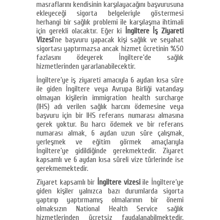
masraflarını kendisinin karşılayacağını başvurusuna
ekleyeceği sigorta belgeleriyle göstermesi
herhangi bir sağlık problemi ile karşılaşma ihtimali
için gerekli olacaktır. Eğer ki
İngiltere İş Ziyareti
Vizesi
’ne başvuru yapacak kişi sağlık ve seyahat
sigortası yaptırmazsa ancak hizmet ücretinin %50
fazlasını ödeyerek İngiltere’de sağlık
hizmetlerinden yararlanabilecektir.
İngiltere’ye iş ziyareti amacıyla 6 aydan kısa süre
ile giden İngiltere veya Avrupa Birliği vatandaşı
olmayan kişilerin immigration health surcharge
(IHS) adı verilen sağlık harcını ödemesine veya
başvuru için bir IHS referans numarası almasına
gerek yoktur. Bu harcı ödemek ve bir referans
numarası almak, 6 aydan uzun süre çalışmak,
yerleşmek ve eğitim görmek amaçlarıyla
İngiltere’ye gidildiğinde gerekmektedir. Ziyaret
kapsamlı ve 6 aydan kısa süreli vize türlerinde ise
gerekmemektedir.
Ziyaret kapsamlı bir
İngiltere vizesi
ile İngiltere’ye
giden kişiler yalnızca bazı durumlarda sigorta
yaptırıp yaptırmamış olmalarının bir önemi
olmaksızın National Health Service sağlık
hizmetlerinden ücretsiz faydalanabilmektedir.