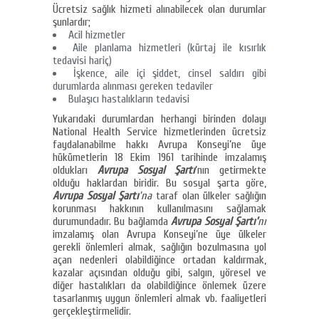
Ücretsiz sağlık hizmeti alınabilecek olan durumlar
şunlardır;
Acil hizmetler
Aile planlama hizmetleri (kürtaj ile kısırlık
tedavisi hariç)
İşkence, aile içi şiddet, cinsel saldırı gibi
durumlarda alınması gereken tedaviler
Bulaşıcı hastalıkların tedavisi
Yukarıdaki durumlardan herhangi birinden dolayı
National Health Service hizmetlerinden ücretsiz
faydalanabilme hakkı Avrupa Konseyi’ne üye
hükümetlerin 18 Ekim 1961 tarihinde imzalamış
oldukları
Avrupa Sosyal Şartı
’nın getirmekte
olduğu haklardan biridir. Bu sosyal şarta göre,
Avrupa Sosyal Şartı
’na
taraf olan ülkeler sağlığın
korunması hakkının kullanılmasını sağlamak
durumundadır. Bu bağlamda
Avrupa Sosyal Şartı’
nı
imzalamış olan Avrupa Konseyi’ne üye ülkeler
gerekli önlemleri almak, sağlığın bozulmasına yol
açan nedenleri olabildiğince ortadan kaldırmak,
kazalar açısından olduğu gibi, salgın, yöresel ve
diğer hastalıkları da olabildiğince önlemek üzere
tasarlanmış uygun önlemleri almak vb. faaliyetleri
gerçekleştirmelidir.