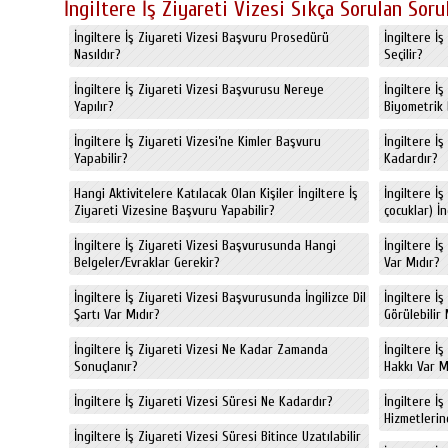
İngiltere İş Ziyareti Vizesi Sıkça Sorulan Soru
İngiltere İş Ziyareti Vizesi Başvuru Prosedürü
İngiltere İ
Nasıldır?
Seçilir?
İngiltere İş Ziyareti Vizesi Başvurusu Nereye
İngiltere İ
Yapılır?
Biyometrik 
İngiltere İş Ziyareti Vizesi’ne Kimler Başvuru
İngiltere İ
Yapabilir?
Kadardır?
Hangi Aktivitelere Katılacak Olan Kişiler İngiltere İş
İngiltere İş
Ziyareti Vizesine Başvuru Yapabilir?
çocuklar) İn
İngiltere İş Ziyareti Vizesi Başvurusunda Hangi
İngiltere İ
Belgeler/Evraklar Gerekir?
Var Mıdır?
İngiltere İş Ziyareti Vizesi Başvurusunda İngilizce Dil
İngiltere İş
Şartı Var Mıdır?
Görülebilir 
İngiltere İş Ziyareti Vizesi Ne Kadar Zamanda
İngiltere İş
Sonuçlanır?
Hakkı Var M
İngiltere İş Ziyareti Vizesi Süresi Ne Kadardır?
İngiltere İş
Hizmetlerin
İngiltere İş Ziyareti Vizesi Süresi Bitince Uzatılabilir