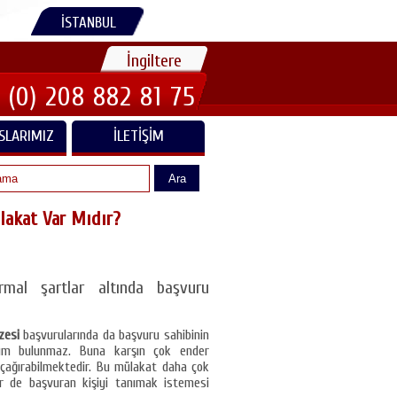
İSTANBUL
İngiltere
 (0) 208 882 81 75
SLARIMIZ
İLETIŞIM
Ara
ülakat Var Mıdır?
ormal şartlar altında başvuru
izesi
başvurularında da başvuru sahibinin
urum bulunmaz. Buna karşın çok ender
 çağırabilmektedir. Bu mülakat daha çok
r de başvuran kişiyi tanımak istemesi