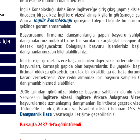
neticesinde mümkün olabilmektedir.
İngiliz Konsolosluğu daha önce İngiltere’ye giriş çıkış yapmış kişil
usu
önceden birçok kez
İngiltere vizesi
almış kişilerin görüşmeye çağ
Ayrıca
İngiliz Konsolosluğu
görüşme talep ettiğinde bu duru
şeklinde yorumlanmamalıdır.
Başvurusunu firmamız danışmanlarıyla yapan başvuru sahipl
danışmalarımız mülakatta ne tür sorularla karşılaşılabileceğine d
 İÇİN
destek sağlayacaktır. Dolayısıyla başvuru işlemleriniz baş
danışmanlarımızdan bilgi alabilirsiniz.
İngiltere’ye gitmek üzere başvurulabilen diğer vize türlerinde d
başvuruları, karmaşık yapıda olan başvurulardır. Bu yapıdaki ba
ihtimali oldukça yüksektir. En ufak bir eksiklik ya da hata duru
kararı vermektedir. Vize reddi almamak için başvuru sahipleri
danışmanlık hizmeti alabilirler.
2006 yılından günümüze binlerce başvuru sahibinin olumlu s
Services’in
İngiltere vizesi
,
İngiltere Ankara Anlaşması Vizes
başvurularında uzmanlaşmış danışmanları ile irtibata geçerek vize
Türkiye’de Londra, Ankara ve İstanbul ofisleri bulunan CSS 
Danışmanlık Hattı
vasıtasıyla iletişime geçebilirsiniz.
Bu sayfa 2437 defa görüntülendi