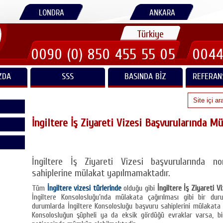
LONDRA
ANKARA
Türkiye
0090 (0) 850 455 55 05
0044
ZDA
SSS
BASINDA BIZ
REFERAN
İngiltere İş Ziyareti Vizesi Başvurularında M
İngiltere İş Ziyareti Vizesi başvurularında n
sahiplerine mülakat yapılmamaktadır.
Tüm
İngiltere vizesi türlerinde
olduğu gibi
İngiltere İş Ziyareti V
İngiltere Konsolosluğu’nda mülakata çağırılması gibi bir d
durumlarda İngiltere Konsolosluğu başvuru sahiplerini mülakata
Konsolosluğun şüpheli ya da eksik gördüğü evraklar varsa, bi