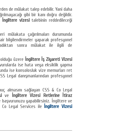
erden de mülakat talep edebilir. Yani daha
rılmayacağı gibi bir kanı doğru değildir.
m
İngiltere vizesi
talebinin reddedileceği
eri mülakata çağırılmaları durumunda
air bilgilendirmeler yaparak profesyonel
ladıktan sonra mülakat ile ilgili de
e olduğu üzere
İngiltere İş Ziyareti Vizesi
şvurularda ise hata veya eksiklik yapma
munda ise konsolosluk vize memurları ret
 CSS Legal danışmanlarından profesyonel
onuç almasını sağlayan CSS & Co Legal
i
ve
İngiltere Vizesi Retlerine İtiraz
 başvurunuzu yapabilirsiniz. İngiltere ve
& Co Legal Services ile
İngiltere Vizesi