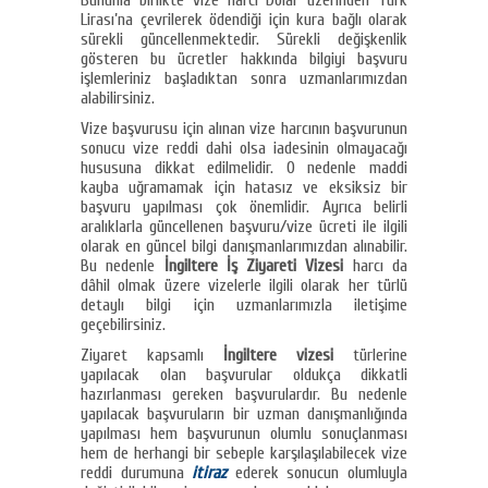
Bununla birlikte vize harcı Dolar üzerinden Türk
Lirası’na çevrilerek ödendiği için kura bağlı olarak
sürekli güncellenmektedir. Sürekli değişkenlik
gösteren bu ücretler hakkında bilgiyi başvuru
işlemleriniz başladıktan sonra uzmanlarımızdan
alabilirsiniz.
Vize başvurusu için alınan vize harcının başvurunun
sonucu vize reddi dahi olsa iadesinin olmayacağı
hususuna dikkat edilmelidir. O nedenle maddi
kayba uğramamak için hatasız ve eksiksiz bir
başvuru yapılması çok önemlidir. Ayrıca belirli
aralıklarla güncellenen başvuru/vize ücreti ile ilgili
olarak en güncel bilgi danışmanlarımızdan alınabilir.
Bu nedenle
İngiltere İş Ziyareti Vizesi
harcı da
dâhil olmak üzere vizelerle ilgili olarak her türlü
detaylı bilgi için uzmanlarımızla iletişime
geçebilirsiniz.
Ziyaret kapsamlı
İngiltere vizesi
türlerine
yapılacak olan başvurular oldukça dikkatli
hazırlanması gereken başvurulardır. Bu nedenle
yapılacak başvuruların bir uzman danışmanlığında
yapılması hem başvurunun olumlu sonuçlanması
hem de herhangi bir sebeple karşılaşılabilecek vize
reddi durumuna
itiraz
ederek sonucun olumluyla