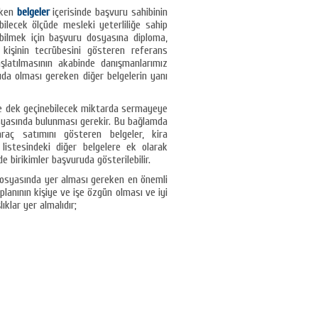
eken
belgeler
içerisinde başvuru sahibinin
ilecek ölçüde mesleki yeterliliğe sahip
ebilmek için başvuru dosyasına diploma,
e kişinin tecrübesini gösteren referans
şlatılmasının akabinde danışmanlarımız
uda olması gereken diğer belgelerin yanı
ene dek geçinebilecek miktarda sermayeye
yasında bulunması gerekir. Bu bağlamda
raç satımını gösteren belgeler, kira
 listesindeki diğer belgelere ek olarak
e birikimler başvuruda gösterilebilir.
osyasında yer alması gereken en önemli
planının kişiye ve işe özgün olması ve iyi
klar yer almalıdır;