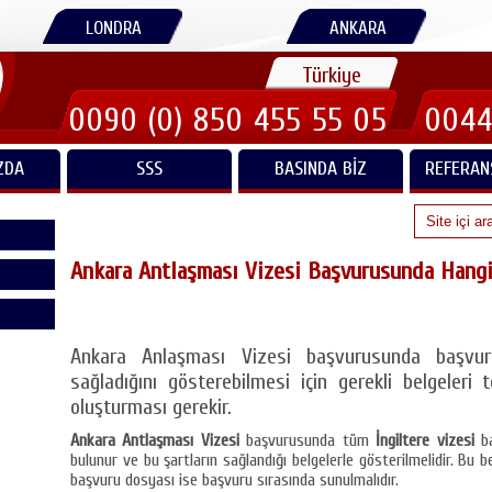
LONDRA
ANKARA
Türkiye
0090 (0) 850 455 55 05
0044
ZDA
SSS
BASINDA BIZ
REFERAN
Ankara Antlaşması Vizesi Başvurusunda Hangi
Ankara Anlaşması Vizesi başvurusunda başvuru 
sağladığını gösterebilmesi için gerekli belgeleri
oluşturması gerekir.
Ankara Antlaşması Vizesi
başvurusunda tüm
İngiltere vizesi
b
bulunur ve bu şartların sağlandığı belgelerle gösterilmelidir. Bu 
başvuru dosyası ise başvuru sırasında sunulmalıdır.