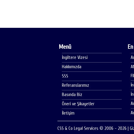
Menü
En
İngiltere Vizesi
A
Hakkımızda
A
F
SSS
İ
Referanslarımız
İ
Basında Biz
A
Öneri ve Şikayetler
A
İletişim
CSS & Co Legal Services © 2006 - 2026
|
Gi