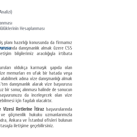
Analizi)
lanması
lülüklerinin Hesaplanması
iş planı hazırlığı konusunda da firmamız
vurusu
nda danışmanlık almak üzere CSS
şim bilgilerimiz aracılığıyla irtibata
ruları oldukça karmaşık yapıda olan
 vize memurları en ufak bir hatada veya
ç alabilmek adına vize danışmanlığı almak
’ten danışmanlık alarak vize başvurusu
uz bir sonuç alınması halinde de sonucun
z başvurunuzu da inceleyecek olan vize
bilmesi için faydalı olacaktır.
re Vizesi Retlerine İtiraz
başvurularında
e ve göçmenlik hukuku uzmanlarımızla
ondra, Ankara ve İstanbul ofisleri bulunan
tasıyla iletişime geçebilirsiniz.