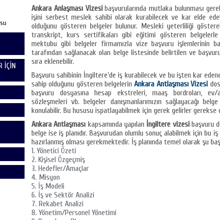
Ankara Anlaşması Vizesi
başvurularında mutlaka bulunması ger
işini serbest meslek sahibi olarak kurabilecek ve kar elde edeb
usu
olduğunu gösteren belgeler bulunur. Mesleki yeterliliği göster
transkript, kurs sertifikaları gibi eğitimi gösteren belgelerl
mektubu gibi belgeler firmamızla vize başvuru işlemlerinin ba
tarafından sağlanacak olan belge listesinde belirtilen ve başvur
sıra eklenebilir.
 İÇİN
Başvuru sahibinin İngiltere’de iş kurabilecek ve bu işten kar ed
sahip olduğunu gösteren belgelerin
Ankara Antlaşması Vizesi
dos
başvuru dosyasına hesap ekstreleri, maaş bordroları, ev/a
sözleşmeleri vb. belgeler danışmanlarımızın sağlayacağı belge
konulabilir. Bu hususu ispatlayabilmek için gerek gelirler gerekse d
Ankara Antlaşması
kapsamında yapılan
İngiltere vizesi
başvuru d
belge ise iş planıdır. Başvurudan olumlu sonuç alabilmek için bu iş 
hazırlanmış olması gerekmektedir. İş planında temel olarak şu başlı
Yönetici Özeti
Kişisel Özgeçmiş
Hedefler/Amaçlar
Misyon
İş Modeli
İş ve Sektör Analizi
Rekabet Analizi
Yönetim/Personel Yönetimi