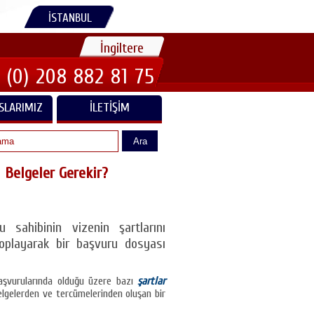
İSTANBUL
İngiltere
 (0) 208 882 81 75
SLARIMIZ
İLETIŞIM
Ara
 Belgeler Gerekir?
sahibinin vizenin şartlarını
 toplayarak bir başvuru dosyası
aşvurularında olduğu üzere bazı
şartlar
belgelerden ve tercümelerinden oluşan bir