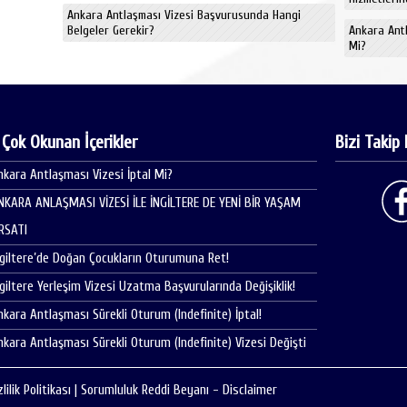
Ankara Antlaşması Vizesi Başvurusunda Hangi
Belgeler Gerekir?
Ankara Antl
Mi?
 Çok Okunan İçerikler
Bizi Takip 
nkara Antlaşması Vizesi İptal Mi?
NKARA ANLAŞMASI VİZESİ İLE İNGİLTERE DE YENİ BİR YAŞAM
IRSATI
ngiltere’de Doğan Çocukların Oturumuna Ret!
ngiltere Yerleşim Vizesi Uzatma Başvurularında Değişiklik!
nkara Antlaşması Sürekli Oturum (Indefinite) İptal!
nkara Antlaşması Sürekli Oturum (Indefinite) Vizesi Değişti
zlilik Politikası
|
Sorumluluk Reddi Beyanı - Disclaimer