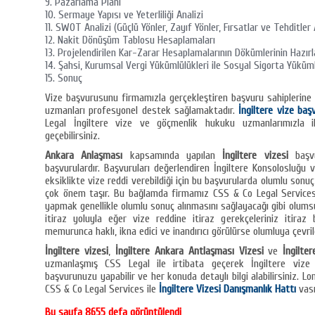
Pazarlama Planı
Sermaye Yapısı ve Yeterliliği Analizi
SWOT Analizi (Güçlü Yönler, Zayıf Yönler, Fırsatlar ve Tehditler 
Nakit Dönüşüm Tablosu Hesaplamaları
Projelendirilen Kar-Zarar Hesaplamalarının Dökümlerinin Hazır
Şahsi, Kurumsal Vergi Yükümlülükleri ile Sosyal Sigorta Yüküm
Sonuç
Vize başvurusunu firmamızla gerçekleştiren başvuru sahiplerine 
uzmanları profesyonel destek sağlamaktadır.
İngiltere vize baş
Legal İngiltere vize ve göçmenlik hukuku uzmanlarımızla ileti
geçebilirsiniz.
Ankara Anlaşması
kapsamında yapılan
İngiltere vizesi
başvu
başvurulardır. Başvuruları değerlendiren İngiltere Konsolosluğu
eksiklikte vize reddi verebildiği için bu başvurularda olumlu sonu
çok önem taşır. Bu bağlamda firmamız CSS & Co Legal Services
yapmak genellikle olumlu sonuç alınmasını sağlayacağı gibi olums
itiraz yoluyla eğer vize reddine itiraz gerekçeleriniz itira
memurunca haklı, ikna edici ve inandırıcı görülürse olumluya çevrile
İngiltere vizesi
,
İngiltere Ankara Antlaşması Vizesi
ve
İngilte
uzmanlaşmış CSS Legal ile irtibata geçerek İngiltere viz
başvurunuzu yapabilir ve her konuda detaylı bilgi alabilirsiniz. L
CSS & Co Legal Services ile
İngiltere Vizesi Danışmanlık Hattı
vası
Bu sayfa 8655 defa görüntülendi