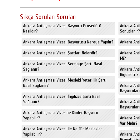
Sıkça Sorulan Soruları
Ankara Antlaşması Vizesi Başvuru Prosedürü
Ankara Ant
Nasıldır?
Sonuçlanır?
Ankara Antlaşması Vizesi Başvurusu Nereye Yapılır?
Ankara Antl
Ankara Antlaşması Vizesi Şartları Nelerdir?
Ankara Antl
Mi?
Ankara Antlaşması Vizesi Sermaye Şartı Nasıl
Sağlanır?
Ankara Ant
Biyometrik 
Ankara Antlaşması Vizesi Mesleki Yeterlilik Şartı
Nasıl Sağlanır?
Ankara Antl
Başvuruları 
Ankara Antlaşması Vizesi İngilizce Şartı Nasıl
Sağlanır?
Ankara Antl
Başvuruları 
Ankara Antlaşması Vizesine Kimler Başvuru
Yapabilir?
Ankara Ant
Var Mıdır?
Ankara Antlaşması Vizesi ile Ne Tür Meslekler
Yapılabilir?
Ankara Antl
Hizmetlerin