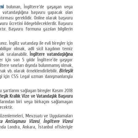
ni
bulunan, İngiltere’de yaşayan veya
re vatandaşlığına başvuru yapacak olan
tırması gereklidir. Online olarak başvuru
uru ücretini ödeyebileceklerdir. Başvuru
tır. Başvuru formuna yazılan bilgilerin
sınız. İngiliz vatandaşı ile evli bireyler için
yabiliyor olmak, adli sicil kaydının temiz
ak sıralanabilir.
İngiltere vatandaşlığına
r için son 5 yıldır İngiltere’de yaşıyor
iltere sınırları dışında bulunmamış olmak,
ak vb. olarak örneklendirilebilir.
Birleşik
gi için CSS Legal uzman danışmanlarıyla
u şartlarını sağlayan bireyler Kasım 2018
rleşik Krallık Vize ve Vatandaşlık Başvuru
larından biri veya birkaçını sağlamayan
cektir.
Düzenlemeleri, Mevzuatı ve Uygulamaları
a Antlaşması Vizesi
,
İngiltere Vizesi
da Londra, Ankara, İstanbul ofisleriyle