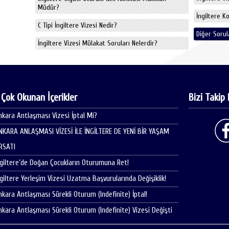
Müdür?
İngiltere K
C Tipi İngiltere Vizesi Nedir?
Diğer Sorul
İngiltere Vizesi Mülakat Soruları Nelerdir?
 Çok Okunan İçerikler
Bizi Takip 
nkara Antlaşması Vizesi İptal Mi?
NKARA ANLAŞMASI VİZESİ İLE İNGİLTERE DE YENİ BİR YAŞAM
IRSATI
ngiltere’de Doğan Çocukların Oturumuna Ret!
ngiltere Yerleşim Vizesi Uzatma Başvurularında Değişiklik!
nkara Antlaşması Sürekli Oturum (Indefinite) İptal!
nkara Antlaşması Sürekli Oturum (Indefinite) Vizesi Değişti