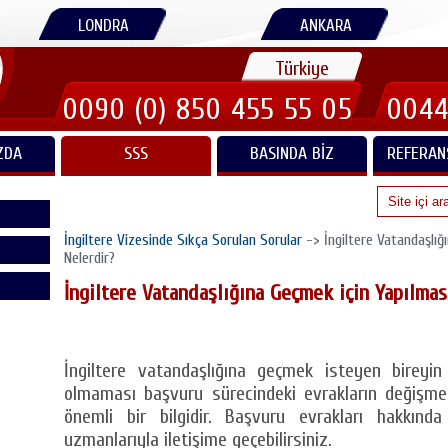
LONDRA
ANKARA
Türkiye
0090 (0) 850 455 55 05
0044
ZDA
SSS
BASINDA BIZ
REFERAN
İngiltere Vizesinde Sıkça Sorulan Sorular
-> İngiltere Vatandaşlığ
Nelerdir?
İngiltere Vatandaşlığına Geçmek için Yapılmas
İngiltere vatandaşlığına geçmek isteyen bireyin 
olmaması başvuru sürecindeki evrakların değişme
önemli bir bilgidir. Başvuru evrakları hakkında
uzmanlarıyla iletişime geçebilirsiniz.