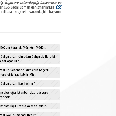
ğı
,
İngiltere vatandaşlığı başvurusu ve
ler CSS Legal uzman danışmanlarıyla
CSS
 irtibata geçerek vatandaşlık başvuru
de Doğum Yapmak Mümkün Müdür?
e Çalışma İzni Olmadan Çalışmak Ne Gibi
 Yol Açabilir?
izesi ile Schengen Vizesinin Geçerli
ere Giriş Yapılabilir Mi?
 Çalışma İzni Nasıl Alınır?
onsolosluğu İstanbul Vize Başvuru
rededir?
onsolosluğu Profilo AVM'de Midir?
izesi GWF Numarası Nedir?