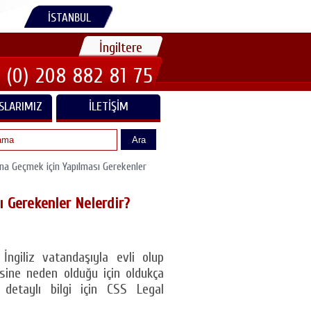
İSTANBUL
İngiltere
 (0) 208 882 81 75
SLARIMIZ
İLETIŞIM
Ara
ına Geçmek için Yapılması Gerekenler
ı Gerekenler Nelerdir?
İngiliz vatandaşıyla evli olup
sine neden olduğu için oldukça
 detaylı bilgi için CSS Legal