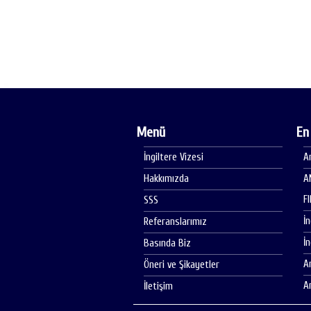
Menü
En
İngiltere Vizesi
A
Hakkımızda
A
F
SSS
İ
Referanslarımız
İ
Basında Biz
A
Öneri ve Şikayetler
A
İletişim