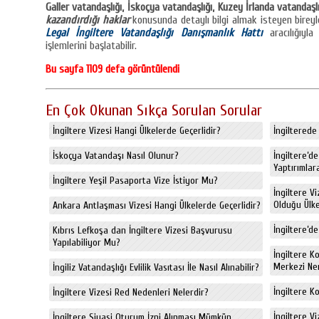
Galler vatandaşlığı, İskoçya vatandaşlığı, Kuzey İrlanda vatandaşlı
kazandırdığı haklar
konusunda detaylı bilgi almak isteyen birey
Legal İngiltere Vatandaşlığı Danışmanlık Hattı
aracılığıyla
işlemlerini başlatabilir.
Bu sayfa 1109 defa görüntülendi
En Çok Okunan Sıkça Sorulan Sorular
İngiltere Vizesi Hangi Ülkelerde Geçerlidir?
İngiltere
İskoçya Vatandaşı Nasıl Olunur?
İngiltere’d
Yaptırımlara
İngiltere Yeşil Pasaporta Vize İstiyor Mu?
İngiltere V
Olduğu Ülkel
Ankara Antlaşması Vizesi Hangi Ülkelerde Geçerlidir?
İngiltere’de
Kıbrıs Lefkoşa dan İngiltere Vizesi Başvurusu
Yapılabiliyor Mu?
İngiltere K
Merkezi Ne
İngiliz Vatandaşlığı Evlilik Vasıtası İle Nasıl Alınabilir?
İngiltere K
İngiltere Vizesi Red Nedenleri Nelerdir?
İngiltere V
İngiltere Siyasi Oturum İzni Alınması Mümkün