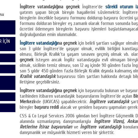
İngiltere vatandaşlığına geçmek
İngiltere’de
sürekli oturum iz
yatırım yapan birçok bireyin hayallerini süslemektir. İngilte
usu
bireylerin öncelikle başvuru formunu doldurup başvuru ücretini ya
formunu dolduran bireyler eş zamanlı olarak formun sonunda başv
ücretini ödemeyen bireylerin başvuru işlemleri başlatılamayacak
doğruluğundan emin olunmalıdır.
 İÇİN
İngiltere vatandaşlığı
na geçmek
için belirli şartları sağlıyor olmalı
son 3 yıldır İngiltere’de yaşıyor olmak, evlilik birliğini kanıtla
olması, Birleşik Krallık’ta yaşam sınavını geçmiş olmak vb. olar
geçmek
isteyen ancak İngiliz vatandaşıyla evli olmayan bireyle
olmak, sicilinin temiz olması, son 12 ay içinde 90 günden fazla İng
son 5 yıldır 450 günden fazla Birleşik Krallık dışında kalmamış olm
Krallık vatandaşlık
başvurusu tüm şartları hakkında detaylı bil
iletişime geçebilirsiniz.
İngiltere vatandaşlığına geçmek
için başvuruda bulunan ve başvur
tarihinden itibaren vatandaşlık başvurularını İngiltere’de açılan
Bi
Merkezi
nde (UKVCAS) yapabilecektir.
İngiltere vatandaşlık
şart
bireyler
başvuru reddi
alacak ve yeniden başvuru yapmaları gereke
CSS & Co Legal Services 2006 yılından beri İngiltere Göçmenlik 
alanında uzmanlaşmış danışmanlarıyla
İngiltere Vizes
i
,
Ankar
Retlerine İtiraz başvuruları
ve
İngiltere vatandaşlığı
konuların
danışmanlık ve müşavirlik hizmeti veren bir şirkettir.