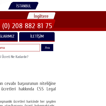
İSTANBUL
İngiltere
 (0) 208 882 81 75
SLARIMIZ
İLETIŞIM
Ara
i Ücreti Ne Kadardır?
un cevabı başvurunun niteliğine
 ücretleri hakkında CSS Legal
şmanlık ücretleri haricinde her şeyden
ken vize/başvuru ücreti bulunmaktadır.