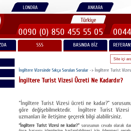
LONDRA
ANKARA
Türkiye
0090 (0) 850 455 55 05
0044
ZDA
SSS
BASINDA BIZ
REFERAN
İngiltere Vizesinde Sıkça Sorulan Sorular
-> İngiltere Turist Vizes
İngiltere Turist Vizesi Ücreti Ne Kadardır?
“İngiltere Turist Vizesi ücreti ne kadar?” sorusun
göre değişebilmektedir. İngiltere Turist Vizesi
uzmanları ile iletişime geçerek bilgi alabilirsiniz.
“İngiltere Turist Vizesi ne kadar?”
sorusunun cevabı olarak danı
önce başvuru işlemlerine başlanılabilmesi için ödenmesi gere