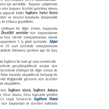
si için gereklidir. Başvuru sahiplerinin
 vize başvuru ücretini yatırılmış olması
u yapacak kişiler
İngiltere Turist Vizesi
imleri ve benzeri konularda danışmanlık
le irtibata geçebilirler.
etkileyen bir diğer etmen, başvuruda
.
Öncelikli servisler
vize başvurularının
ha kısa sürede sonuçlanmasına olanak
aşvuruların 5 iş günü içerisinde,
Süper
ın 24 saat içerisinde sonuçlanmasını
ı takdirde ödenmesi gereken ayrı bir harç
’da İngiltere’de mali yıl sona ermektedir.
retlerde gerçekleşebilecek artışlar vize
ücretlerini etkileyen bir diğer etmen de
 Dolar kurunda oluşabilecek herhangi bir
ekli değişkenlik gösteren vize ücretleri
k ulaşabilirler.
n beri
İngiltere vizesi, İngiltere Ankara
az, itiraz davası, itiraz kapsamlı yeniden
 Co Legal Services'in
İngiltere Vizesi
 vize başvuruları ve ücretleri hakkında