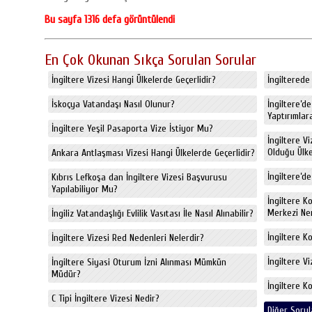
Bu sayfa 1316 defa görüntülendi
En Çok Okunan Sıkça Sorulan Sorular
İngiltere Vizesi Hangi Ülkelerde Geçerlidir?
İngiltere
İskoçya Vatandaşı Nasıl Olunur?
İngiltere’d
Yaptırımlara
İngiltere Yeşil Pasaporta Vize İstiyor Mu?
İngiltere V
Olduğu Ülkel
Ankara Antlaşması Vizesi Hangi Ülkelerde Geçerlidir?
İngiltere’de
Kıbrıs Lefkoşa dan İngiltere Vizesi Başvurusu
Yapılabiliyor Mu?
İngiltere K
Merkezi Ne
İngiliz Vatandaşlığı Evlilik Vasıtası İle Nasıl Alınabilir?
İngiltere K
İngiltere Vizesi Red Nedenleri Nelerdir?
İngiltere V
İngiltere Siyasi Oturum İzni Alınması Mümkün
Müdür?
İngiltere K
C Tipi İngiltere Vizesi Nedir?
Diğer Sorul