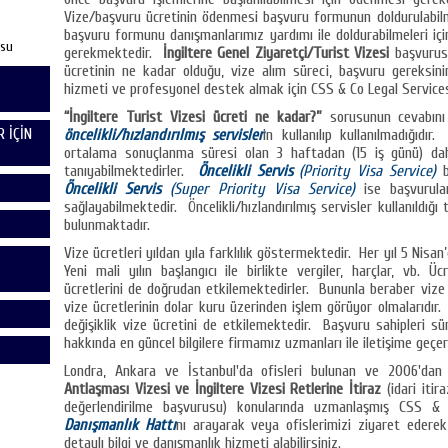
Vize/başvuru ücretinin ödenmesi başvuru formunun doldurulabilme
başvuru formunu danışmanlarımız yardımı ile doldurabilmeleri için
usu
gerekmektedir.
İngiltere Genel Ziyaretçi/Turist Vizesi
başvurus
ücretinin ne kadar olduğu, vize alım süreci, başvuru gereksin
hizmeti ve profesyonel destek almak için CSS & Co Legal Services i
“İngiltere Turist Vizesi ücreti ne kadar?”
sorusunun cevabını 
 İÇİN
öncelikli/hızlandırılmış servisler
in kullanılıp kullanılmadığıdır
ortalama sonuçlanma süresi olan 3 haftadan (15 iş günü) da
tanıyabilmektedirler.
Öncelikli Servis
(Priority Visa Service)
b
Öncelikli Servis
(Super Priority Visa Service)
ise başvurular
sağlayabilmektedir. Öncelikli/hızlandırılmış servisler kullanıldığ
bulunmaktadır.
Vize ücretleri yıldan yıla farklılık göstermektedir. Her yıl 5 Nisan
Yeni mali yılın başlangıcı ile birlikte vergiler, harçlar, vb. Üc
ücretlerini de doğrudan etkilemektedirler. Bununla beraber vize 
vize ücretlerinin dolar kuru üzerinden işlem görüyor olmalarıdır.
değişiklik vize ücretini de etkilemektedir. Başvuru sahipleri sür
hakkında en güncel bilgilere firmamız uzmanları ile iletişime geçere
Londra, Ankara ve İstanbul'da ofisleri bulunan ve 2006'da
Antlaşması Vizesi ve İngiltere Vizesi Retlerine İtiraz
(idari itir
değerlendirilme başvurusu) konularında uzmanlaşmış CSS &
Danışmanlık Hattı
nı arayarak veya ofislerimizi ziyaret ederek
detaylı bilgi ve danışmanlık hizmeti alabilirsiniz.