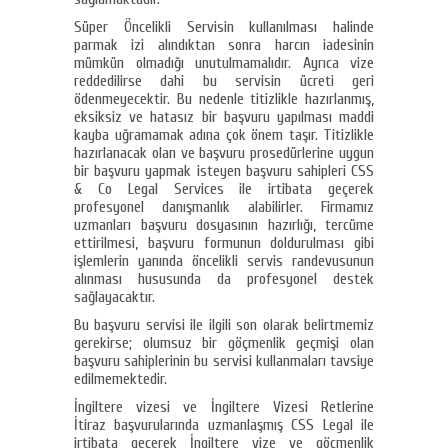
Süper Öncelikli Servisin kullanılması halinde
parmak izi alındıktan sonra harcın iadesinin
mümkün olmadığı unutulmamalıdır. Ayrıca vize
reddedilirse dahi bu servisin ücreti geri
ödenmeyecektir. Bu nedenle titizlikle hazırlanmış,
eksiksiz ve hatasız bir başvuru yapılması maddi
kayba uğramamak adına çok önem taşır. Titizlikle
hazırlanacak olan ve başvuru prosedürlerine uygun
bir başvuru yapmak isteyen başvuru sahipleri CSS
& Co Legal Services ile irtibata geçerek
profesyonel danışmanlık alabilirler. Firmamız
uzmanları başvuru dosyasının hazırlığı, tercüme
ettirilmesi, başvuru formunun doldurulması gibi
işlemlerin yanında öncelikli servis randevusunun
alınması hususunda da profesyonel destek
sağlayacaktır.
Bu başvuru servisi ile ilgili son olarak belirtmemiz
gerekirse; olumsuz bir göçmenlik geçmişi olan
başvuru sahiplerinin bu servisi kullanmaları tavsiye
edilmemektedir.
İngiltere vizesi ve İngiltere Vizesi Retlerine
İtiraz başvurularında uzmanlaşmış CSS Legal ile
irtibata geçerek İngiltere vize ve göçmenlik