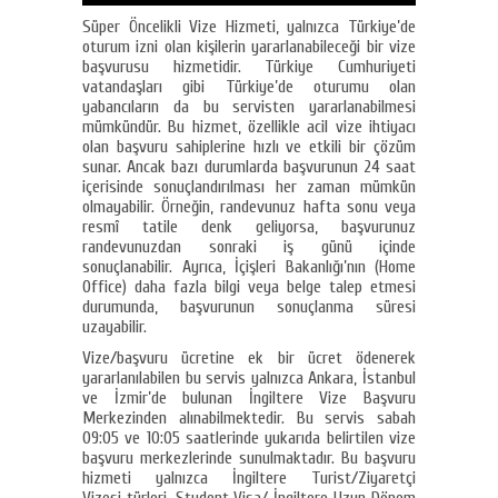
Süper Öncelikli Vize Hizmeti, yalnızca Türkiye’de
oturum izni olan kişilerin yararlanabileceği bir vize
başvurusu hizmetidir. Türkiye Cumhuriyeti
vatandaşları gibi Türkiye’de oturumu olan
yabancıların da bu servisten yararlanabilmesi
mümkündür. Bu hizmet, özellikle acil vize ihtiyacı
olan başvuru sahiplerine hızlı ve etkili bir çözüm
sunar. Ancak bazı durumlarda başvurunun 24 saat
içerisinde sonuçlandırılması her zaman mümkün
olmayabilir. Örneğin, randevunuz hafta sonu veya
resmî tatile denk geliyorsa, başvurunuz
randevunuzdan sonraki iş günü içinde
sonuçlanabilir. Ayrıca, İçişleri Bakanlığı’nın (Home
Office) daha fazla bilgi veya belge talep etmesi
durumunda, başvurunun sonuçlanma süresi
uzayabilir.
Vize/başvuru ücretine ek bir ücret ödenerek
yararlanılabilen bu servis yalnızca Ankara, İstanbul
ve İzmir’de bulunan İngiltere Vize Başvuru
Merkezinden alınabilmektedir. Bu servis sabah
09:05 ve 10:05 saatlerinde yukarıda belirtilen vize
başvuru merkezlerinde sunulmaktadır. Bu başvuru
hizmeti yalnızca İngiltere Turist/Ziyaretçi
Vizesi türleri, Student Visa/ İngiltere Uzun Dönem