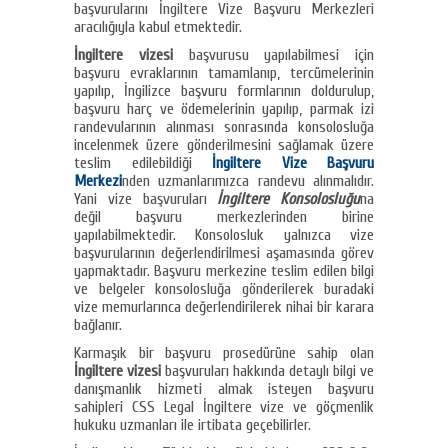
başvurularını İngiltere Vize Başvuru Merkezleri
aracılığıyla kabul etmektedir.
İngiltere vizesi
başvurusu yapılabilmesi için
başvuru evraklarının tamamlanıp, tercümelerinin
yapılıp, İngilizce başvuru formlarının doldurulup,
başvuru harç ve ödemelerinin yapılıp, parmak izi
randevularının alınması sonrasında konsolosluğa
incelenmek üzere gönderilmesini sağlamak üzere
teslim edilebildiği
İngiltere Vize Başvuru
Merkezi
nden uzmanlarımızca randevu alınmalıdır.
Yani vize başvuruları
İngiltere Konsolosluğu
na
değil başvuru merkezlerinden birine
yapılabilmektedir. Konsolosluk yalnızca vize
başvurularının değerlendirilmesi aşamasında görev
yapmaktadır. Başvuru merkezine teslim edilen bilgi
ve belgeler konsolosluğa gönderilerek buradaki
vize memurlarınca değerlendirilerek nihai bir karara
bağlanır.
Karmaşık bir başvuru prosedürüne sahip olan
İngiltere vizesi
başvuruları hakkında detaylı bilgi ve
danışmanlık hizmeti almak isteyen başvuru
sahipleri CSS Legal İngiltere vize ve göçmenlik
hukuku uzmanları ile irtibata geçebilirler.