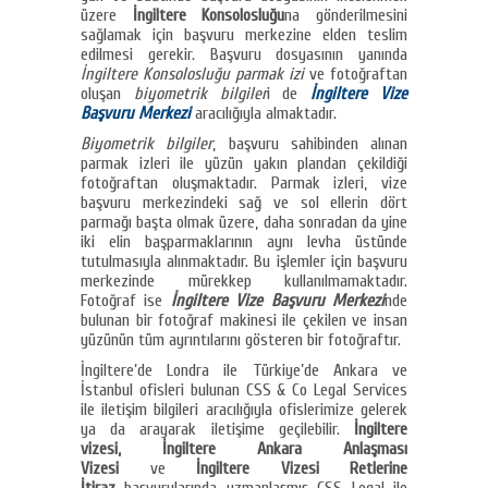
üzere
İngiltere Konsolosluğu
na gönderilmesini
sağlamak için başvuru merkezine elden teslim
edilmesi gerekir. Başvuru dosyasının yanında
İngiltere Konsolosluğu parmak izi
ve fotoğraftan
oluşan
biyometrik bilgiler
i de
İngiltere Vize
Başvuru Merkezi
aracılığıyla almaktadır.
Biyometrik bilgiler
, başvuru sahibinden alınan
parmak izleri ile yüzün yakın plandan çekildiği
fotoğraftan oluşmaktadır. Parmak izleri, vize
başvuru merkezindeki sağ ve sol ellerin dört
parmağı başta olmak üzere, daha sonradan da yine
iki elin başparmaklarının aynı levha üstünde
tutulmasıyla alınmaktadır. Bu işlemler için başvuru
merkezinde mürekkep kullanılmamaktadır.
Fotoğraf ise
İngiltere Vize Başvuru Merkezi
nde
bulunan bir fotoğraf makinesi ile çekilen ve insan
yüzünün tüm ayrıntılarını gösteren bir fotoğraftır.
İngiltere’de Londra ile Türkiye’de Ankara ve
İstanbul ofisleri bulunan CSS & Co Legal Services
ile iletişim bilgileri aracılığıyla ofislerimize gelerek
ya da arayarak iletişime geçilebilir.
İngiltere
vizesi, İngiltere Ankara Anlaşması
Vizesi
ve
İngiltere Vizesi Retlerine