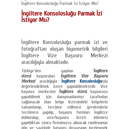
İngiltere Konsolosluğu Parmak İzi İstiyor Mu?
İngiltere Konsolosluğu Parmak İzi
İstiyor Mu?
İngiltere Konsolosluğu parmak izi ve
fotoğraftan oluşan biyometrik bilgileri
İngiltere Vize Başvuru Merkezi
aracılığıyla almaktadır.
Türkiye’den yapılan
İngiltere
vizesi
başvuruları
İngiltere Vize Başvuru
Merkezi
aracılığıyla
İngiltere Konsolosluğu
nda
değerlendirilmek üzere yapılabilmektedir. Vize
başvuru merkezine
İngiltere vizesi
başvurusu
yapabilmek için danışmanlarımız tarafından
sağlanacak olan belge listesindeki belgelerin
tamamlanıp, tercüme edilmesi gerekenlerin
tercümesi yapılıp, başvuru formları İngilizce
doldurulup, vize/başvuru ücreti ödemesi
yapıldıktan sonra firmamızca alınacak randevunun
gün ve saatinde başvuru dosyasının incelenmek