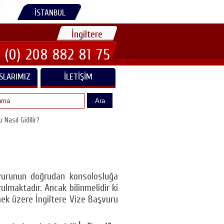
İSTANBUL
İngiltere
 (0) 208 882 81 75
SLARIMIZ
İLETIŞIM
Ara
 Nasıl Gidilir?
aşvurunun doğrudan konsolosluğa
lmaktadır. Ancak bilinmelidir ki
mek üzere İngiltere Vize Başvuru