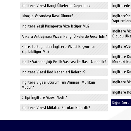
İngiltere Vizesi Hangi Ülkelerde Geçerlidir?
İngiltere
İskoçya Vatandaşı Nasıl Olunur?
İngiltere’d
Yaptırımlara
İngiltere Yeşil Pasaporta Vize İstiyor Mu?
İngiltere V
Olduğu Ülkel
Ankara Antlaşması Vizesi Hangi Ülkelerde Geçerlidir?
İngiltere’de
Kıbrıs Lefkoşa dan İngiltere Vizesi Başvurusu
Yapılabiliyor Mu?
İngiltere K
Merkezi Ne
İngiliz Vatandaşlığı Evlilik Vasıtası İle Nasıl Alınabilir?
İngiltere K
İngiltere Vizesi Red Nedenleri Nelerdir?
İngiltere V
İngiltere Siyasi Oturum İzni Alınması Mümkün
Müdür?
İngiltere K
C Tipi İngiltere Vizesi Nedir?
Diğer Sorul
İngiltere Vizesi Mülakat Soruları Nelerdir?