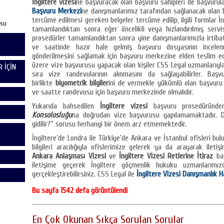
İngiltere vizesi
ne başvuracak olan başvuru sahipleri de başvurul
Başvuru Merkezi
ne danışmanlarımız tarafından sağlanacak olan b
tercüme edilmesi gereken belgeler tercüme edilip, ilgili formlar İng
usu
tamamlandıktan sonra eğer öncelikli veya hızlandırılmış servis 
prosedürler tamamlandıktan sonra yine danışmanlarımızla irtiba
ve saatinde hazır hale gelmiş başvuru dosyasının ince
gönderilmesini sağlamak için başvuru merkezine elden teslim ede
üzere vize başvurusu yapacak olan kişiler CSS Legal uzmanlarıyla
 İÇİN
sıra vize randevularının alınmasını da sağlayabilirler. Baş
birlikte
biyometrik bilgiler
ini de vermekle yükümlü olan başvuru s
ve saatte randevusu için başvuru merkezinde olmalıdır.
Yukarıda bahsedilen
İngiltere vizesi
başvuru prosedüründen
Konsolosluğu
na doğrudan vize başvurusu yapılamamaktadır. Dol
gidilir?” sorusu herhangi bir önem arz etmemektedir.
İngiltere’de Londra ile Türkiye’de Ankara ve İstanbul ofisleri bul
bilgileri aracılığıyla ofislerimize gelerek ya da arayarak iletişi
Ankara Anlaşması Vizesi
ve
İngiltere Vizesi Retlerine İtiraz
baş
iletişime geçerek İngiltere göçmenlik hukuku uzmanlarımız
gerçekleştirebilirsiniz. CSS Legal ile
İngiltere Vizesi Danışmanlık H
Bu sayfa 1542 defa görüntülendi
En Çok Okunan Sıkça Sorulan Sorular