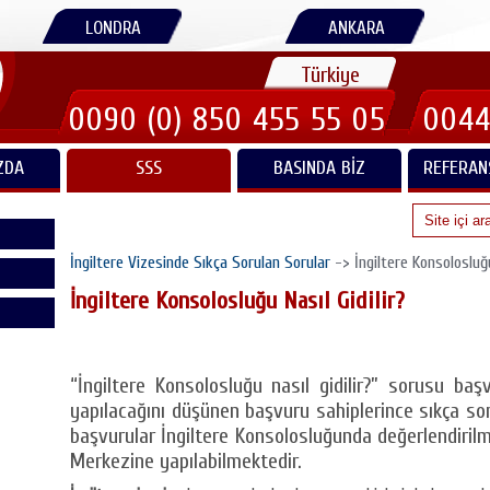
LONDRA
ANKARA
Türkiye
0090 (0) 850 455 55 05
0044
ZDA
SSS
BASINDA BIZ
REFERAN
İngiltere Vizesinde Sıkça Sorulan Sorular
-> İngiltere Konsolosluğu
İngiltere Konsolosluğu Nasıl Gidilir?
“İngiltere Konsolosluğu nasıl gidilir?” sorusu b
yapılacağını düşünen başvuru sahiplerince sıkça soru
başvurular İngiltere Konsolosluğunda değerlendiril
Merkezine yapılabilmektedir.