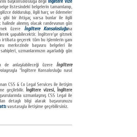
arını başkonsolosluğa değil
İngiltere Vize
elge listesindeki belgelerin tamamlanıp,
ilizce doldurulup, ilgili harç ve ödemeler
gibi bir ihtiyaç varsa bunlar ile ilgili
t halinde alınmış olacak randevunun gün
lenmek üzere
İngiltere Konsolosluğu
na
rek yapabilecektir. İngiltere’ye gitmek
 irtibata geçerek tüm bu işlemlerin yanı
vuru merkezinde başvuru belgeleri ile
ahipleri, uzmanlarımızın ayarladığı gün
 de anlaşılabileceği üzere
İngiltere
ayısıyla “İngiltere Konsolosluğu nasıl
unan CSS & Co Legal Services ile iletişim
me geçilebilir.
İngiltere vizesi, İngiltere
vurularında uzmanlaşmış CSS Legal ile
dan detaylı bilgi alarak başvurunuzu
attı
vasıtasıyla iletişime geçebilirsiniz.