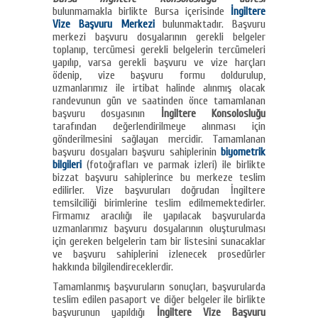
bulunmamakla birlikte Bursa içerisinde
İngiltere
Vize Başvuru Merkezi
bulunmaktadır. Başvuru
merkezi başvuru dosyalarının gerekli belgeler
toplanıp, tercümesi gerekli belgelerin tercümeleri
yapılıp, varsa gerekli başvuru ve vize harçları
ödenip, vize başvuru formu doldurulup,
uzmanlarımız ile irtibat halinde alınmış olacak
randevunun gün ve saatinden önce tamamlanan
başvuru dosyasının
İngiltere Konsolosluğu
tarafından değerlendirilmeye alınması için
gönderilmesini sağlayan mercidir. Tamamlanan
başvuru dosyaları başvuru sahiplerinin
biyometrik
bilgileri
(fotoğrafları ve parmak izleri) ile birlikte
bizzat başvuru sahiplerince bu merkeze teslim
edilirler. Vize başvuruları doğrudan İngiltere
temsilciliği birimlerine teslim edilmemektedirler.
Firmamız aracılığı ile yapılacak başvurularda
uzmanlarımız başvuru dosyalarının oluşturulması
için gereken belgelerin tam bir listesini sunacaklar
ve başvuru sahiplerini izlenecek prosedürler
hakkında bilgilendireceklerdir.
Tamamlanmış başvuruların sonuçları, başvurularda
teslim edilen pasaport ve diğer belgeler ile birlikte
başvurunun yapıldığı
İngiltere Vize Başvuru