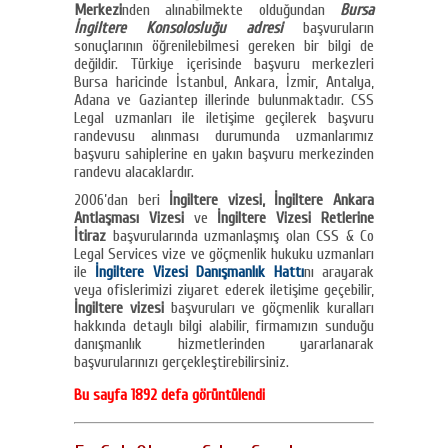
Merkezi
nden alınabilmekte olduğundan
Bursa
İngiltere Konsolosluğu adresi
başvuruların
sonuçlarının öğrenilebilmesi gereken bir bilgi de
değildir. Türkiye içerisinde başvuru merkezleri
Bursa haricinde İstanbul, Ankara, İzmir, Antalya,
Adana ve Gaziantep illerinde bulunmaktadır. CSS
Legal uzmanları ile iletişime geçilerek başvuru
randevusu alınması durumunda uzmanlarımız
başvuru sahiplerine en yakın başvuru merkezinden
randevu alacaklardır.
2006’dan beri
İngiltere vizesi, İngiltere Ankara
Antlaşması Vizesi
ve
İngiltere Vizesi Retlerine
İtiraz
başvurularında uzmanlaşmış olan CSS & Co
Legal Services vize ve göçmenlik hukuku uzmanları
ile
İngiltere Vizesi Danışmanlık Hattı
nı arayarak
veya ofislerimizi ziyaret ederek iletişime geçebilir,
İngiltere vizesi
başvuruları ve göçmenlik kuralları
hakkında detaylı bilgi alabilir, firmamızın sunduğu
danışmanlık hizmetlerinden yararlanarak
başvurularınızı gerçekleştirebilirsiniz.
Bu sayfa 1892 defa görüntülendi