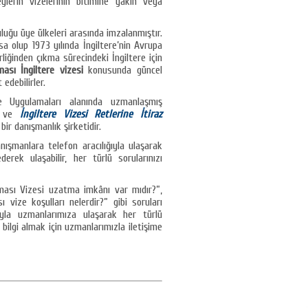
eylerin vizelerinin bitimine yakın veya
luğu üye ülkeleri arasında imzalanmıştır.
a olup 1973 yılında İngiltere’nin Avrupa
rliğinden çıkma sürecindeki İngiltere için
ası İngiltere vizesi
konusunda güncel
edebilirler.
e Uygulamaları alanında uzmanlaşmış
ve
İngiltere Vizesi Retlerine İtiraz
ir danışmanlık şirketidir.
nışmanlara telefon aracılığıyla ulaşarak
derek ulaşabilir, her türlü sorularınızı
şması Vizesi uzatma imkânı var mıdır?”,
 vize koşulları nelerdir?” gibi soruları
ıyla uzmanlarımıza ulaşarak her türlü
ili bilgi almak için uzmanlarımızla iletişime