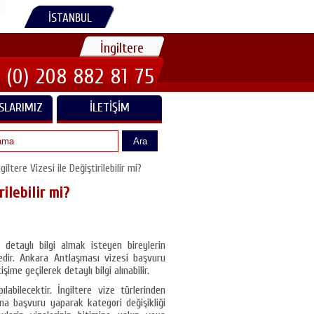
İSTANBUL
İngiltere
 (0) 208 882 81 75
SLARIMIZ
İLETIŞIM
Ara
tere Vizesi ile Değiştirilebilir mi?
rilebilir mi?
 detaylı bilgi almak isteyen bireylerin
dir. Ankara Antlaşması vizesi başvuru
ime geçilerek detaylı bilgi alınabilir.
pılabilecektir. İngiltere vize türlerinden
ına başvuru yaparak kategori değişikliği