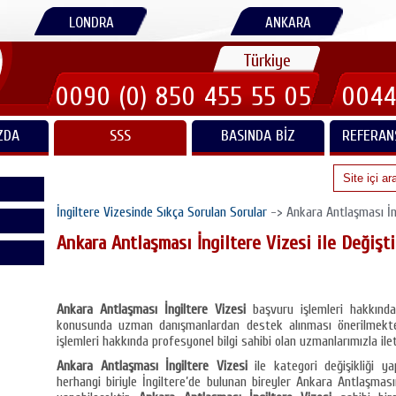
LONDRA
ANKARA
Türkiye
0090 (0) 850 455 55 05
0044
ZDA
SSS
BASINDA BIZ
REFERAN
İngiltere Vizesinde Sıkça Sorulan Sorular
-> Ankara Antlaşması İngil
Ankara Antlaşması İngiltere Vizesi ile Değişti
Ankara Antlaşması İngiltere Vizesi
başvuru işlemleri hakkında
konusunda uzman danışmanlardan destek alınması önerilmekte
işlemleri hakkında profesyonel bilgi sahibi olan uzmanlarımızla iletiş
Ankara Antlaşması İngiltere Vizesi
ile kategori değişikliği ya
herhangi biriyle İngiltere’de bulunan bireyler Ankara Antlaşmas