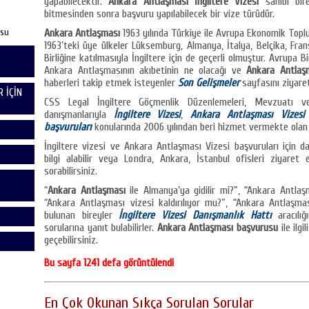
yapabilecektir.
Ankara Antlaşması İngiltere Vizesi
sahibi bir
bitmesinden sonra başvuru yapılabilecek bir vize türüdür.
usu
Ankara Antlaşması
1963 yılında Türkiye ile Avrupa Ekonomik Toplu
1963’teki üye ülkeler Lüksemburg, Almanya, İtalya, Belçika, Frans
Birliğine katılmasıyla İngiltere için de geçerli olmuştur. Avrupa Bi
Ankara Antlaşmasının akıbetinin ne olacağı ve
Ankara Antlaşm
haberleri takip etmek isteyenler
Son Gelişmeler
sayfasını ziyaret 
 İÇİN
CSS Legal İngiltere Göçmenlik Düzenlemeleri, Mevzuatı v
danışmanlarıyla
İngiltere Vizesi
,
Ankara Antlaşması Vizesi
başvuruları
konularında 2006 yılından beri hizmet vermekte olan b
İngiltere vizesi ve Ankara Antlaşması Vizesi başvuruları için da
bilgi alabilir veya Londra, Ankara, İstanbul ofisleri ziyaret e
sorabilirsiniz.
“
Ankara Antlaşması
ile Almanya’ya gidilir mi?”, “Ankara Antla
“Ankara Antlaşması vizesi kaldırılıyor mu?”, “Ankara Antlaşması
bulunan bireyler
İngiltere Vizesi Danışmanlık Hattı
aracılığ
sorularına yanıt bulabilirler.
Ankara Antlaşması başvurusu
ile ilg
geçebilirsiniz.
Bu sayfa 1241 defa görüntülendi
En Çok Okunan Sıkça Sorulan Sorular