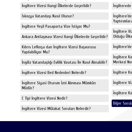
İngiltere Vizesi Hangi Ülkelerde Geçerlidir?
İngiltere
İskoçya Vatandaşı Nasıl Olunur?
İngiltere’d
Yaptırımlara
İngiltere Yeşil Pasaporta Vize İstiyor Mu?
İngiltere V
Olduğu Ülkel
Ankara Antlaşması Vizesi Hangi Ülkelerde Geçerlidir?
İngiltere’de
Kıbrıs Lefkoşa dan İngiltere Vizesi Başvurusu
Yapılabiliyor Mu?
İngiltere K
Merkezi Ne
İngiliz Vatandaşlığı Evlilik Vasıtası İle Nasıl Alınabilir?
İngiltere K
İngiltere Vizesi Red Nedenleri Nelerdir?
İngiltere V
İngiltere Siyasi Oturum İzni Alınması Mümkün
Müdür?
İngiltere K
C Tipi İngiltere Vizesi Nedir?
Diğer Sorul
İngiltere Vizesi Mülakat Soruları Nelerdir?