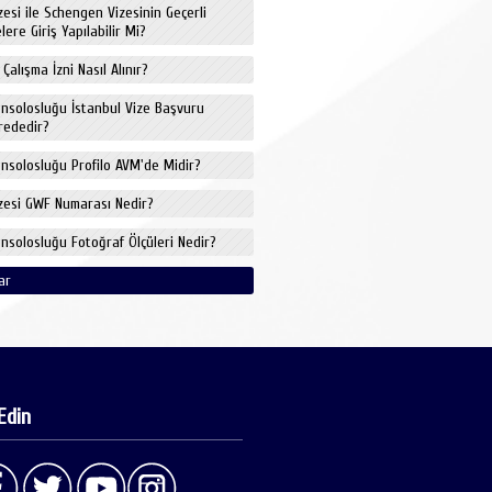
izesi ile Schengen Vizesinin Geçerli
ere Giriş Yapılabilir Mi?
 Çalışma İzni Nasıl Alınır?
onsolosluğu İstanbul Vize Başvuru
rededir?
onsolosluğu Profilo AVM'de Midir?
izesi GWF Numarası Nedir?
onsolosluğu Fotoğraf Ölçüleri Nedir?
ar
Edin