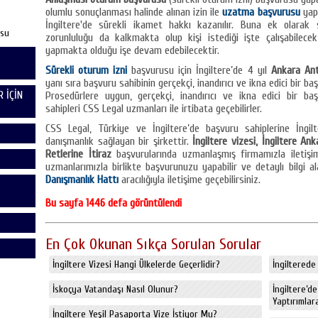
olumlu sonuçlanması halinde alınan izin ile
uzatma başvurusu
yap
İngiltere'de sürekli ikamet hakkı kazanılır. Buna ek olarak
usu
zorunluluğu da kalkmakta olup kişi istediği işte çalışabilec
yapmakta olduğu işe devam edebilecektir.
Sürekli oturum izni
başvurusu için İngiltere’de 4 yıl
Ankara Ant
yanı sıra başvuru sahibinin gerçekçi, inandırıcı ve ikna edici bir
 İÇİN
Prosedürlere uygun, gerçekçi, inandırıcı ve ikna edici bir b
sahipleri CSS Legal uzmanları ile irtibata geçebilirler.
CSS Legal, Türkiye ve İngiltere’de başvuru sahiplerine İngil
danışmanlık sağlayan bir şirkettir.
İngiltere vizesi, İngiltere A
Retlerine İtiraz
başvurularında uzmanlaşmış firmamızla iletişi
uzmanlarımızla birlikte başvurunuzu yapabilir ve detaylı bilgi al
Danışmanlık Hattı
aracılığıyla iletişime geçebilirsiniz.
Bu sayfa 1446 defa görüntülendi
En Çok Okunan Sıkça Sorulan Sorular
İngiltere Vizesi Hangi Ülkelerde Geçerlidir?
İngiltere
İskoçya Vatandaşı Nasıl Olunur?
İngiltere’d
Yaptırımlara
İngiltere Yeşil Pasaporta Vize İstiyor Mu?