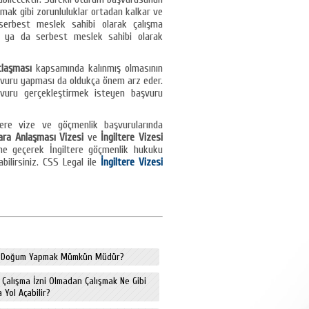
mak gibi zorunluluklar ortadan kalkar ve
 serbest meslek sahibi olarak çalışma
ek ya da serbest meslek sahibi olarak
laşması
kapsamında kalınmış olmasının
 başvuru yapması da oldukça önem arz eder.
aşvuru gerçekleştirmek isteyen başvuru
tere vize ve göçmenlik başvurularında
nkara Anlaşması Vizesi
ve
İngiltere Vizesi
me geçerek İngiltere göçmenlik hukuku
abilirsiniz. CSS Legal ile
İngiltere Vizesi
de Doğum Yapmak Mümkün Müdür?
e Çalışma İzni Olmadan Çalışmak Ne Gibi
 Yol Açabilir?