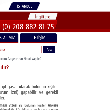
İSTANBUL
İngiltere
 (0) 208 882 81 75
SLARIMIZ
İLETIŞIM
Ara
rum Başvurusu Nasıl Yapılır?
ılır?
yıl yasal olarak bulunan kişiler
um izni) yapabilir ve gerekli
er.
ması Vizesi
ile bulunan kişiler
Ankara
abilecektir. Sürekli oturum başvurusunun