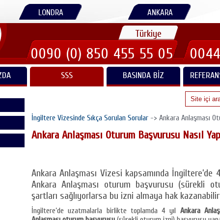
LONDRA
ANKARA
Türkiye
0090 (0) 850 455 55 05
0044
ZDA
SSS
BASINDA BIZ
REFERAN
İngiltere Vizesinde Sıkça Sorulan Sorular
-> Ankara Anlaşması Otu
Ankara Anlaşması Oturum Başvurusu Nasıl Yap
Ankara Anlaşması Vizesi kapsamında İngiltere’de 4 
Ankara Anlaşması oturum başvurusu (sürekli otur
şartları sağlıyorlarsa bu izni almaya hak kazanabilirl
İngiltere’de uzatmalarla birlikte toplamda 4 yıl
Ankara Anlaş
Anlaşması oturum başvurusu
(sürekli oturum izni) başvurusu yap