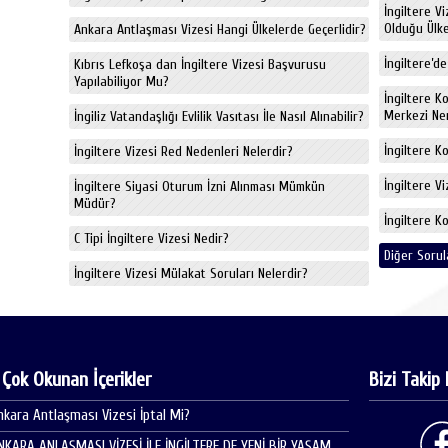
İngiltere V
Olduğu Ülkel
Ankara Antlaşması Vizesi Hangi Ülkelerde Geçerlidir?
İngiltere’de
Kıbrıs Lefkoşa dan İngiltere Vizesi Başvurusu
Yapılabiliyor Mu?
İngiltere K
Merkezi Ne
İngiliz Vatandaşlığı Evlilik Vasıtası İle Nasıl Alınabilir?
İngiltere K
İngiltere Vizesi Red Nedenleri Nelerdir?
İngiltere V
İngiltere Siyasi Oturum İzni Alınması Mümkün
Müdür?
İngiltere K
C Tipi İngiltere Vizesi Nedir?
Diğer Sorul
İngiltere Vizesi Mülakat Soruları Nelerdir?
 Çok Okunan İçerikler
Bizi Takip 
nkara Antlaşması Vizesi İptal Mi?
NKARA ANLAŞMASI VİZESİ İLE İNGİLTERE DE YENİ BİR YAŞAM