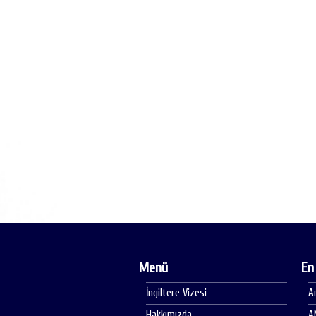
Menü
En
İngiltere Vizesi
A
Hakkımızda
A