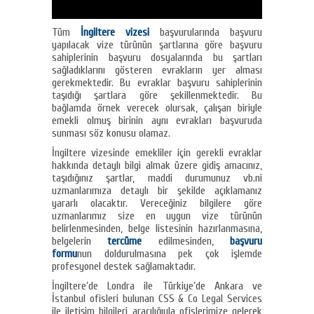
Tüm
İngiltere vizesi
başvurularında başvuru
yapılacak vize türünün şartlarına göre başvuru
sahiplerinin başvuru dosyalarında bu şartları
sağladıklarını gösteren evrakların yer alması
gerekmektedir. Bu evraklar başvuru sahiplerinin
taşıdığı şartlara göre şekillenmektedir. Bu
bağlamda örnek verecek olursak, çalışan biriyle
emekli olmuş birinin aynı evrakları başvuruda
sunması söz konusu olamaz.
İngiltere vizesinde emekliler için gerekli evraklar
hakkında detaylı bilgi almak üzere gidiş amacınız,
taşıdığınız şartlar, maddi durumunuz vb.ni
uzmanlarımıza detaylı bir şekilde açıklamanız
yararlı olacaktır. Vereceğiniz bilgilere göre
uzmanlarımız size en uygun vize türünün
belirlenmesinden, belge listesinin hazırlanmasına,
belgelerin
tercüme
edilmesinden,
başvuru
formu
nun doldurulmasına pek çok işlemde
profesyonel destek sağlamaktadır.
İngiltere’de Londra ile Türkiye’de Ankara ve
İstanbul ofisleri bulunan CSS & Co Legal Services
ile iletişim bilgileri aracılığıyla ofislerimize gelerek