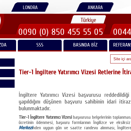
LONDRA
ANKARA
Türkiye
0090 (0) 850 455 55 05
0044
ZDA
SSS
BASINDA BIZ
REFERAN
Tier-1 İngiltere Yatırımcı Vizesi Retlerine İti
İngiltere Yatırımcı Vizesi başvurusu reddedildiğ
yapıldığını düşünen başvuru sahibinin idari itira
bulunmaktadır.
Tier-1 İngiltere Yatırımcı Vizesi
başvurusu belgelerinin toplanması
ücretinin ödenmesi, başvuru formlarının İngilizce ve eksiksi
Merkezi
nden uygun gün ve saatte randevu alınması, İngiltere 