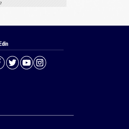
i?
Edin