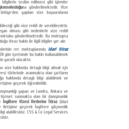
lgilerin teslim edilmesi gibi işlemler
konsolosluğu
na gönderilmektedir. Vize
kiye’den yapılan vize başvurularını
leceği gibi vize reddi de verebilecektir.
yan olması gibi nedenlerle vize reddi
et mektubu gönderilmektedir. Bu mektupta
 itiraz hakkı ile ilgili bilgiler yer alır.
plerinin ret mektuplarında
idari itiraz
 28 gün içerisinde bu hakkı kullanabilmek
n yararlı olacaktır.
u vize hakkında detaylı bilgi almak için
izesi türlerinde aranmakta olan şartların
ğu hakkında detaylı bilgi alabilmek ve
etişime geçerek öğrenilebilir.
anışmanlığı yapan ve Londra, Ankara ve
ne hizmet sunmakta olan bir danışmanlık
e
İngiltere Vizesi Retlerine İtiraz
(idari
e iletişime geçerek İngiltere göçmenlik
lgi alabilirsiniz. CSS & Co Legal Services
siniz.