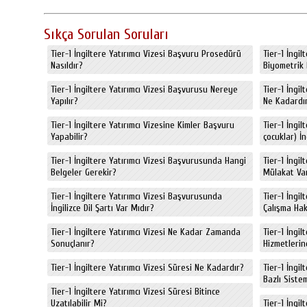
Sıkça Sorulan Soruları
Tier-1 İngiltere Yatırımcı Vizesi Başvuru Prosedürü
Tier-1 İngi
Nasıldır?
Biyometrik 
Tier-1 İngiltere Yatırımcı Vizesi Başvurusu Nereye
Tier-1 İngil
Yapılır?
Ne Kadardı
Tier-1 İngiltere Yatırımcı Vizesine Kimler Başvuru
Tier-1 İngil
Yapabilir?
çocuklar) İn
Tier-1 İngiltere Yatırımcı Vizesi Başvurusunda Hangi
Tier-1 İngil
Belgeler Gerekir?
Mülakat Va
Tier-1 İngiltere Yatırımcı Vizesi Başvurusunda
Tier-1 İngil
İngilizce Dil Şartı Var Mıdır?
Çalışma Hak
Tier-1 İngiltere Yatırımcı Vizesi Ne Kadar Zamanda
Tier-1 İngil
Sonuçlanır?
Hizmetlerin
Tier-1 İngiltere Yatırımcı Vizesi Süresi Ne Kadardır?
Tier-1 İngi
Bazlı Siste
Tier-1 İngiltere Yatırımcı Vizesi Süresi Bitince
Uzatılabilir Mi?
Tier-1 İngil