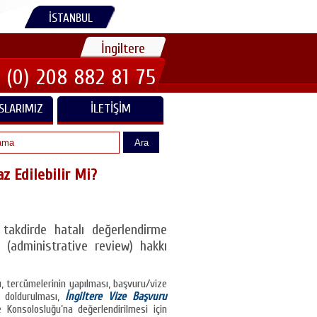
İSTANBUL
İngiltere
 (0) 208 882 81 75
SLARIMIZ
İLETIŞIM
Ara
raz Edilebilir Mi?
i takdirde hatalı değerlendirme
z (administrative review) hakkı
, tercümelerinin yapılması, başvuru/vize
z doldurulması,
İngiltere Vize Başvuru
Konsolosluğu’na değerlendirilmesi için