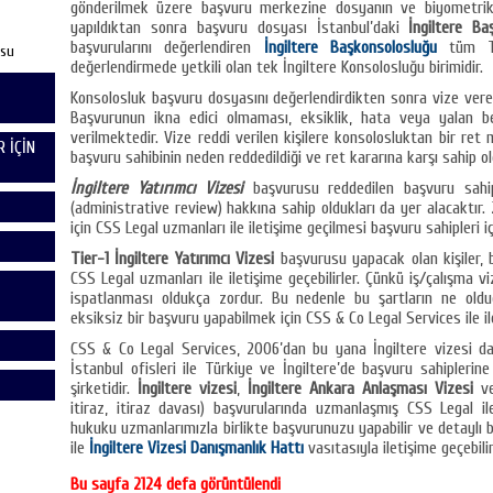
gönderilmek üzere başvuru merkezine dosyanın ve biyometrik bi
yapıldıktan sonra başvuru dosyası İstanbul’daki
İngiltere Baş
başvurularını değerlendiren
İngiltere Başkonsolosluğu
tüm Tür
usu
değerlendirmede yetkili olan tek İngiltere Konsolosluğu birimidir.
Konsolosluk başvuru dosyasını değerlendirdikten sonra vize verebi
Başvurunun ikna edici olmaması, eksiklik, hata veya yalan be
verilmektedir. Vize reddi verilen kişilere konsolosluktan bir r
 İÇİN
başvuru sahibinin neden reddedildiği ve ret kararına karşı sahip olduğu
İngiltere Yatırımcı Vizesi
başvurusu reddedilen başvuru sahi
(administrative review) hakkına sahip oldukları da yer alacaktır.
için CSS Legal uzmanları ile iletişime geçilmesi başvuru sahipleri içi
Tier-1 İngiltere Yatırımcı Vizesi
başvurusu yapacak olan kişiler, b
CSS Legal uzmanları ile iletişime geçebilirler. Çünkü iş/çalışma v
ispatlanması oldukça zordur. Bu nedenle bu şartların ne oldu
eksiksiz bir başvuru yapabilmek için CSS & Co Legal Services ile il
CSS & Co Legal Services, 2006’dan bu yana İngiltere vizesi d
İstanbul ofisleri ile Türkiye ve İngiltere’de başvuru sahipleri
şirketidir.
İngiltere vizesi
,
İngiltere Ankara Anlaşması Vizesi
v
itiraz, itiraz davası) başvurularında uzmanlaşmış CSS Legal il
hukuku uzmanlarımızla birlikte başvurunuzu yapabilir ve detaylı bi
ile
İngiltere Vizesi Danışmanlık Hattı
vasıtasıyla iletişime geçebilir
Bu sayfa 2124 defa görüntülendi