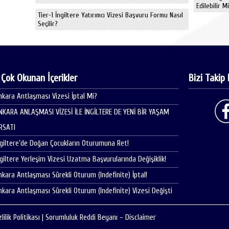
Edilebilir M
Tier-1 İngiltere Yatırımcı Vizesi Başvuru Formu Nasıl
Seçilir?
 Çok Okunan İçerikler
Bizi Takip 
nkara Antlaşması Vizesi İptal Mi?
NKARA ANLAŞMASI VİZESİ İLE İNGİLTERE DE YENİ BİR YAŞAM
IRSATI
ngiltere’de Doğan Çocukların Oturumuna Ret!
ngiltere Yerleşim Vizesi Uzatma Başvurularında Değişiklik!
nkara Antlaşması Sürekli Oturum (Indefinite) İptal!
nkara Antlaşması Sürekli Oturum (Indefinite) Vizesi Değişti
zlilik Politikası
|
Sorumluluk Reddi Beyanı - Disclaimer