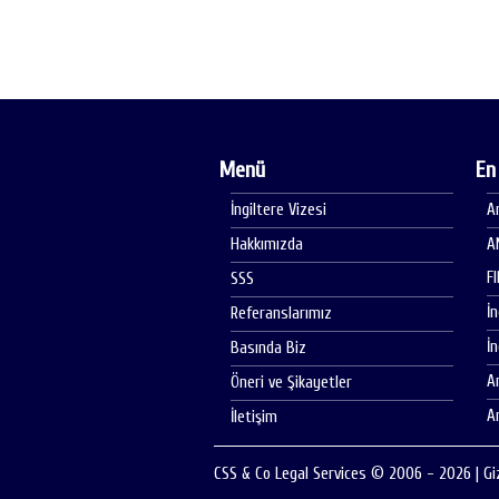
Menü
En
İngiltere Vizesi
A
Hakkımızda
A
F
SSS
İ
Referanslarımız
İ
Basında Biz
A
Öneri ve Şikayetler
A
İletişim
CSS & Co Legal Services © 2006 - 2026
|
Gi