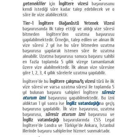
yetenekliler
için
İngiltere vizesi
başvurusunu
kendi istediği süre kadar talep edebilecek ve o
süre ile vize alabilecektir.
Tier-1 İngiltere Olağanüstü Yetenek Vizesi
başvurusunda ilk talep ettiği ve aldığı vize süresi
bitmeden İngiltere’den uzatma başvurusu
yapılabilmektedir. Örneğin, talep edilen ve alınan ilk
vize süresi 2 yıl ise bu süre bitmeden uzatma
başvurusu yapılarak istenen süre ile uzatma
alınabilir. Uzatma başvurusu sonucu başvuru sahibi
en fazla toplamda 5 yıllık vizeye tamamlamak
üzere vize alabilmektedir. İlk alınan vize süresine
göre 1, 2, 3, 4 yıllık sürelerle uzatma yapılabilir.
İngiltere’de bu
İngiltere çalışma/iş vizesi
türü ile ilk
vize süresi ve varsa uzatma süresi ile toplamda 5
yıl bulunan başvuru sahipleri İngiltere
süresiz
oturum izni
başvurusu yapabilmektedir. Bu izni
aldıktan 1 yıl sonra ise
İngiliz vatandaşlığı
na geçiş
başvurusu yapılabilir. İlk vize başvurusu, uzatma
başvurusu,
süresiz oturum izni
başvurusu ve
İngiliz vatandaşlığı
başvurularında CSS Legal
İngiltere’de Londra ve Türkiye’de Ankara, İstanbul
illerinde başvuru sahiplerine hizmet sunmaktadır.