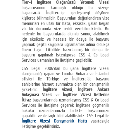
Tier-1 İngiltere Olağanüstü Yetenek Vizesi
başvurusunun karmaşık olduğu bu vizeye
başvurarak İngiltere’ye yerleşmeyi düşünen
kişilerce bilinmelidir. Başvuruları değerlendiren vize
memurları en ufak bir hata, eksiklik, yalan beyan
vb. bir durumda vize reddi verebilmektedir. Bu
nedenle bu başvurularda olumlu sonuç alabilmek
için eksiksiz ve hatasız bir dosya ile başvuru
yapmak çeşitli kayıplara uğramamak adına oldukça
önem taşır. Titizlikle hazırlanmış bir dosya ile
başvuru yapılmak isteniyorsa CSS & Co Legal
Services uzmanları ile iletişime geçilebilir.
CSS Legal, 2006’dan bu yana İngiltere vizesi
danışmanlığı yapan ve Londra, Ankara ve İstanbul
ofisleri ile Türkiye ve İngiltere’de başvuru
sahiplerine hizmet sunmakta olan bir danışmanlık
şirketidir.
İngiltere vizesi
,
İngiltere Ankara
Anlaşması Vizesi
ve
İngiltere Vizesi Retlerine
İtiraz
başvurularında uzmanlaşmış CSS & Co Legal
Services ile iletişime geçerek İngiltere göçmenlik
hukuku uzmanlarımızla birlikte başvurunuzu
yapabilir ve detaylı bilgi alabilirsiniz. CSS Legal ile
İngiltere Vizesi Danışmanlık Hattı
vasıtasıyla
iletişime geçebilirsiniz.