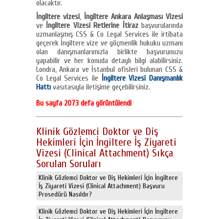
olacaktır.
İngiltere vizesi
,
İngiltere Ankara Anlaşması Vizesi
ve
İngiltere Vizesi Retlerine İtiraz
başvurularında
uzmanlaşmış CSS & Co Legal Services ile irtibata
geçerek İngiltere vize ve göçmenlik hukuku uzmanı
olan danışmanlarımızla birlikte başvurunuzu
yapabilir ve her konuda detaylı bilgi alabilirsiniz.
Londra, Ankara ve İstanbul ofisleri bulunan CSS &
Co Legal Services ile
İngiltere Vizesi Danışmanlık
Hattı
vasıtasıyla iletişime geçebilirsiniz.
Bu sayfa 2073 defa görüntülendi
Klinik Gözlemci Doktor ve Diş
Hekimleri İçin İngiltere İş Ziyareti
Vizesi (Clinical Attachment) Sıkça
Sorulan Soruları
Klinik Gözlemci Doktor ve Diş Hekimleri İçin İngiltere
İş Ziyareti Vizesi (Clinical Attachment) Başvuru
Prosedürü Nasıldır?
Klinik Gözlemci Doktor ve Diş Hekimleri İçin İngiltere