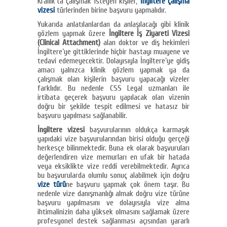
Krallık’ta çalışmak isteyen kişiler,
İngiltere çalışma
vizesi
türlerinden birine başvuru yapmalıdır.
Yukarıda anlatılanlardan da anlaşılacağı gibi klinik
gözlem yapmak üzere
İngiltere İş Ziyareti Vizesi
(Clinical Attachment)
alan doktor ve diş hekimleri
İngiltere’ye gittiklerinde hiçbir hastayı muayene ve
tedavi edemeyecektir. Dolayısıyla İngiltere’ye gidiş
amacı yalnızca klinik gözlem yapmak ya da
çalışmak olan kişilerin başvuru yapacağı vizeler
farklıdır. Bu nedenle CSS Legal uzmanları ile
irtibata geçerek başvuru yapılacak olan vizenin
doğru bir şekilde tespit edilmesi ve hatasız bir
başvuru yapılması sağlanabilir.
İngiltere vizesi
başvurularının oldukça karmaşık
yapıdaki vize başvurularından birisi olduğu gerçeği
herkesçe bilinmektedir. Buna ek olarak başvuruları
değerlendiren vize memurları en ufak bir hatada
veya eksiklikte vize reddi verebilmektedir. Ayrıca
bu başvurularda olumlu sonuç alabilmek için doğru
vize türü
ne başvuru yapmak çok önem taşır. Bu
nedenle vize danışmanlığı almak doğru vize türüne
başvuru yapılmasını ve dolayısıyla vize alma
ihtimalinizin daha yüksek olmasını sağlamak üzere
profesyonel destek sağlanması açısından yararlı