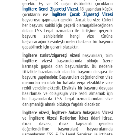
gerekir. Eş ve 18 yaşın üstündeki çocukların
İngiltere Genel Ziyaretçi Vizesi
, 18 yaşından küçük
çocukların ise
İngiltere Çocuk Ziyaretçi Vizesi
başvurusu yapmaları gerekir. Ancak bu vize türleri
her başvuru sahibi için geçerli olamayabileceğinden
dolayı CSS Legal uzmanları ile iletişime geçerek
başvuru sahiplerinin hangi vize türüne
başvuracağını kesinleştirmeleri hatasız bir başvuru
yapabilmek için yararlı olacaktır.
İngiltere turist/ziyaretçi vizesi
başvuruları, tüm
İngiltere vizesi
başvurularında olduğu üzere
karmaşık yapıda olan başvurulardır. Bu nedenle
titizlikle hazırlanacak olan bir başvuru dosyası ile
başvuru yapılmalıdır. Başvuruları değerlendiren vize
memurları en ufak bir hatada veya eksiklikte vize
reddi verebilmektedir. Eksiksiz bir başvuru dosyası
hazırlamak ve dolayısıyla vize reddi almamak için
bu başvurularda CSS Legal uzmanlarından vize
danışmanlığı almak oldukça faydalı olacaktır.
İngiltere vizesi
,
İngiltere Ankara Anlaşması Vizesi
ve
İngiltere Vizesi Retlerine İtiraz
(idari itiraz,
itiraz davası, itiraz kapsamlı yeniden
değerlendirilme başvuruları) başvurularında
uzmanlaşmış CSS & Co Legal Services ile irtibata