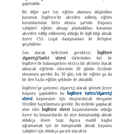
yapmalıdır.
Bir diğer şart ise; eğitim alınması düşünülen
kurumun İngiltere’de akredite edilmiş eğitim
kurumlarından birisi olması şartıdır. Başvuru
sahipleri eğitim almayı planladıkları kurumun
akredite edilip edilmemiş olduğu ile ilgili bilgi almak
üzere CSS Legal danışmanları ile iletişime
geçebilirler.
Son olarak belirtmek gerekirse;
İngiltere
ziyaretçi/turist vizesi
türlerinden biri ile
İngiltere’de bulunuyorken ekstra bir aktivite olarak
alınacak eğitimin süresinin 30 günün üstünde
olmaması gerekir. Bu 30 gün, tek bir eğitim ya da
bir den fazla eğitim şeklinde de alınabilir.
İngiltere’ye yatırımcı ziyaretçi olarak gitmek üzere
başvuru yapılabilen bu
İngiltere turist/ziyaretçi
vizesi
başvuruları için oluşturulacak dosyanın
titizlikle hazırlanması gerekir. Bu nedenle yapılacak
olan tüm
İngiltere vizesi
başvurularında olduğu
üzere bu başvurularda da vize danışmanlığı almak
oldukça önem taşır. Ayrıca maddi kayba
uğramamak için de danışmanlık almak başvuru
sahipleri için oldukça yararlı olacaktır.