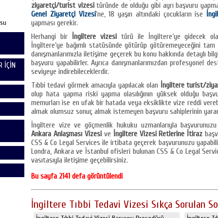
ziyaretçi/turist vizesi
türünde de olduğu gibi ayrı başvuru yapm
Genel Ziyaretçi Vizesi
’ne, 18 yaşın altındaki çocukların ise
İngi
usu
yapması gerekir.
Herhangi bir
İngiltere vizesi
türü ile İngiltere’ye gidecek ol
İngiltere’ye bağımlı statüsünde götürüp götüremeyeceğini tam 
danışmanlarımızla iletişime geçerek bu konu hakkında detaylı bilg
başvuru yapabilirler. Ayrıca danışmanlarımızdan profesyonel d
 İÇİN
seviyeye indirebileceklerdir.
Tıbbi tedavi görmek amacıyla yapılacak olan
İngiltere turist/ziya
olup hata yapma riski yapma olasılığının yüksek olduğu başvur
memurları ise en ufak bir hatada veya eksiklikte vize reddi vereb
almak olumsuz sonuç almak istemeyen başvuru sahiplerinin yararı
İngiltere vize ve göçmenlik hukuku uzmanlarıyla başvurunuz
Ankara Anlaşması Vizesi
ve
İngiltere Vizesi Retlerine İtiraz
başv
CSS & Co Legal Services ile irtibata geçerek başvurunuzu yapabilir 
Londra, Ankara ve İstanbul ofisleri bulunan CSS & Co Legal Servi
vasıtasıyla iletişime geçebilirsiniz.
Bu sayfa 2141 defa görüntülendi
İngiltere Tıbbi Tedavi Vizesi Sıkça Sorulan So