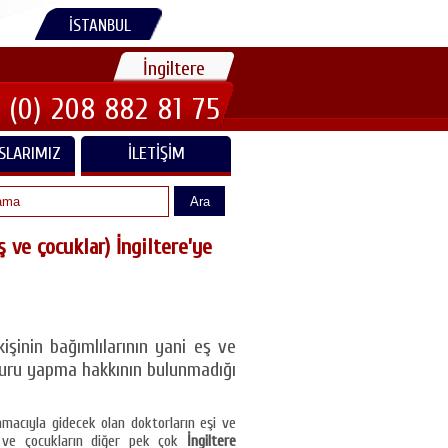
İSTANBUL
İngiltere
 (0) 208 882 81 75
SLARIMIZ
İLETIŞIM
Ara
ş ve çocuklar) İngiltere’ye
işinin bağımlılarının yani eş ve
şvuru yapma hakkının bulunmadığı
amacıyla gidecek olan doktorların eşi ve
ş ve çocukların diğer pek çok
İngiltere