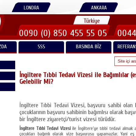
LONDRA
ANKARA
Türkiye
0090 (0) 850 455 55 05
0044
ZDA
SSS
BASINDA BIZ
REFERAN
İngiltere Tıbbi Tedavi Vizesi ile Bağımlılar (e
Gelebilir Mi?
İngiltere Tıbbi Tedavi Vizesi, başvuru sahibi olan k
çocuklarının başvuru sahibinin bağımlısı olarak ba
bir İngiltere ziyaretçi/turist vizesi türüdür.
İngiltere Tıbbi Tedavi Vizesi
ile İngiltere’ye tıbbi tedavi almak 
çocukları bağımlı olarak vize başvurusu yapamazlar. Yani e