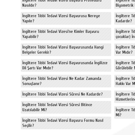
İngiltere Tıbbi Tedavi Vizesi Başvuru Prosedürü
İngiltere T
Nasıldır?
Biyometrik 
İngiltere Tıbbi Tedavi Vizesi Başvurusu Nereye
İngiltere T
Yapılır?
Kadardır?
İngiltere Tıbbi Tedavi Vizesi’ne Kimler Başvuru
İngiltere Tı
Yapabilir?
çocuklar) İn
İngiltere Tıbbi Tedavi Vizesi Başvurusunda Hangi
İngiltere T
Belgeler Gerekir?
Var Mıdır?
İngiltere Tıbbi Tedavi Vizesi Başvurusunda İngilizce
İngiltere Tı
Dil Şartı Var Mıdır?
Görülebilir 
İngiltere Tıbbi Tedavi Vizesi Ne Kadar Zamanda
İngiltere Tı
Sonuçlanır?
Hakkı Var M
İngiltere Tıbbi Tedavi Vizesi Süresi Ne Kadardır?
İngiltere Tı
Hizmetlerin
İngiltere Tıbbi Tedavi Vizesi Süresi Bitince
Uzatılabilir Mi?
İngiltere Tı
Mi?
İngiltere Tıbbi Tedavi Vizesi Başvuru Formu Nasıl
Seçilir?