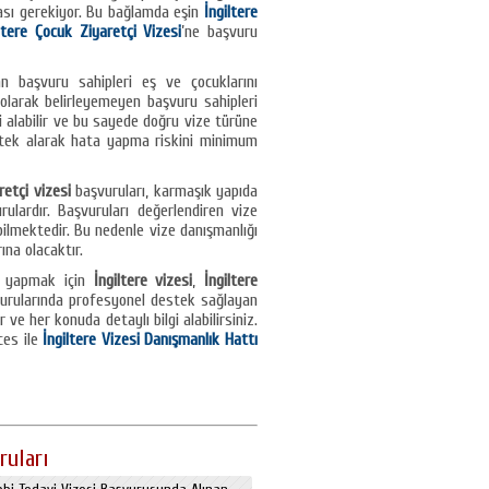
ası gerekiyor. Bu bağlamda eşin
İngiltere
ltere Çocuk Ziyaretçi Vizesi
’ne başvuru
an başvuru sahipleri eş ve çocuklarını
olarak belirleyemeyen başvuru sahipleri
i alabilir ve bu sayede doğru vize türüne
estek alarak hata yapma riskini minimum
retçi vizesi
başvuruları, karmaşık yapıda
ulardır. Başvuruları değerlendiren vize
ilmektedir. Bu nedenle vize danışmanlığı
na olacaktır.
u yapmak için
İngiltere vizesi
,
İngiltere
urularında profesyonel destek sağlayan
ve her konuda detaylı bilgi alabilirsiniz.
ces ile
İngiltere Vizesi Danışmanlık Hattı
ruları