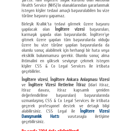
şarttır. Yani İngiltere sağlık kurumu olan National
Health Service (NHS)’in olanaklarından yararlanmak
isteyen kişiler tedavi amaçlı başvurulabilen bu vize
türüne başvuru yapamaz.
Birleşik Krallık’ta tedavi görmek üzere başvuru
yapılacak olan
İngiltere vizesi
başvuruları,
karmaşık yapıda olan başvurulardır. İngiltere’ye
gitmek üzere yapılan tüm başvurularda olduğu
üzere bu vize türüne yapılan başvurularda da
olumlu sonuç alabilmek için herhangi bir hata veya
eksiklik bulunmaması gerekir. Olumlu sonuç alma
ihtimalini en yüksek seviyeye çekmek isteyen
kişiler CSS & Co Legal Services ile irtibata
geçebilirler.
İngiltere vizesi
,
İngiltere Ankara Anlaşması Vizesi
ve
İngiltere Vizesi Retlerine İtiraz
(idari itiraz,
itiraz davası, itiraz kapsamlı yeniden
değerlendirilme başvuruları) başvurularında
uzmanlaşmış CSS & Co Legal Services ile irtibata
geçerek profesyonel destek ve detaylı bilgi
alabilirsiniz. CSS Legal ile
İngiltere Vizesi
Danışmanlık Hattı
vasıtasıyla iletişime
geçebilirsiniz.