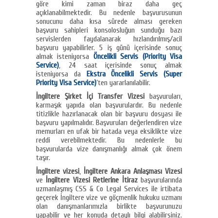
göre kimi zaman biraz daha geç
açıklanabilmektedir. Bu nedenle başvurusunun
sonucunu daha kısa sürede alması gereken
başvuru sahipleri konsolosluğun sunduğu bazı
servislerden faydalanarak hızlandırılmış/acil
başvuru yapabilirler. 5 iş günü içerisinde sonuç
almak isteniyorsa
Öncelikli Servis (Priority Visa
Service)
, 24 saat içerisinde sonuç almak
isteniyorsa da
Ekstra Öncelikli Servis (Super
Priority Visa Service)
’ten yararlanılabilir.
İngiltere Şirket İçi Transfer Vizesi
başvuruları,
karmaşık yapıda olan başvurulardır. Bu nedenle
titizlikle hazırlanacak olan bir başvuru dosyası ile
başvuru yapılmalıdır. Başvuruları değerlendiren vize
memurları en ufak bir hatada veya eksiklikte vize
reddi verebilmektedir. Bu nedenlerle bu
başvurularda vize danışmanlığı almak çok önem
taşır.
İngiltere vizesi
,
İngiltere Ankara Anlaşması Vizesi
ve
İngiltere Vizesi Retlerine İtiraz
başvurularında
uzmanlaşmış CSS & Co Legal Services ile irtibata
geçerek İngiltere vize ve göçmenlik hukuku uzmanı
olan danışmanlarımızla birlikte başvurunuzu
yapabilir ve her konuda detaylı bilgi alabilirsiniz.