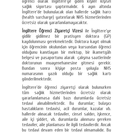
öğrenci olarak İngiltere’ye giden kişiler kişisel
sağlık sigortası yaptırmalıdır. 6 ayın altında
İngiltere’de bulunulacak olan hallerde sağlık harcı
(health surcharge) yatırırlarak NHS hizmetlerinden
ücretsiz olarak yararlanılamayacaktır.
İngiltere Öğrenci Ziyaretçi Vizesi
ile İngiltere’ye
gidilir gidilmez bir pratisyen doktora (GP)
kaydolunması gerekmektedir. Doktora kayıt olmak
için öğrencinin okulundan veya kursundan öğrenci
olduğunu kanıtlayan bir mektup, bir ikametgâh
belgesi ve pasaportunu alarak çalışma saatlerinde
doktorunun muayenehanesine gitmesi gerekir.
Bundan sonra kişiye posta yoluyla NHS
numarasının yazılı olduğu bir sağlık kartı
gönderilmektedir.
İngiltere’de öğrenci ziyaretçi olarak bulunurken
tüm sağlık hizmetlerinden ücretsiz olarak
yararlanılamasa dahi bazı durumlarda ücretsiz
tedavi alınabilmektedir. Bu durumlar; bulaşıcı
hastalıkların tedavisi, acil durumlar, kazalar vb.
hallerde alınacak tedaviler, cinsel saldırı, işkence,
aile içi şiddet, vb. durumlarda alınması gereken
tedaviler, aile planlaması ile ilgili tedavilerdir. Ancak
bu tedavi devam eden bir tedavi olmamalıdır. Bu