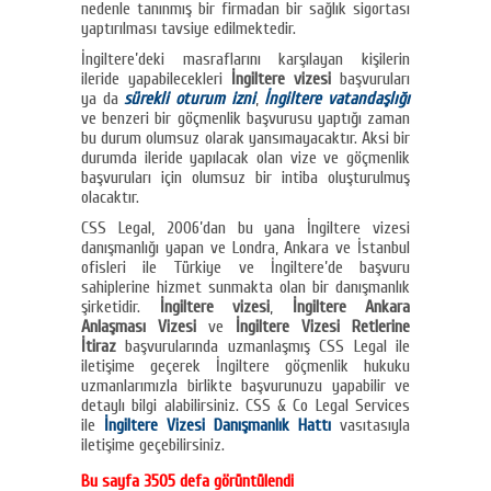
nedenle tanınmış bir firmadan bir sağlık sigortası
yaptırılması tavsiye edilmektedir.
İngiltere’deki masraflarını karşılayan kişilerin
ileride yapabilecekleri
İngiltere vizesi
başvuruları
ya da
sürekli oturum izni
,
İngiltere vatandaşlığı
ve benzeri bir göçmenlik başvurusu yaptığı zaman
bu durum olumsuz olarak yansımayacaktır. Aksi bir
durumda ileride yapılacak olan vize ve göçmenlik
başvuruları için olumsuz bir intiba oluşturulmuş
olacaktır.
CSS Legal, 2006’dan bu yana İngiltere vizesi
danışmanlığı yapan ve Londra, Ankara ve İstanbul
ofisleri ile Türkiye ve İngiltere’de başvuru
sahiplerine hizmet sunmakta olan bir danışmanlık
şirketidir.
İngiltere vizesi
,
İngiltere Ankara
Anlaşması Vizesi
ve
İngiltere Vizesi Retlerine
İtiraz
başvurularında uzmanlaşmış CSS Legal ile
iletişime geçerek İngiltere göçmenlik hukuku
uzmanlarımızla birlikte başvurunuzu yapabilir ve
detaylı bilgi alabilirsiniz. CSS & Co Legal Services
ile
İngiltere Vizesi Danışmanlık Hattı
vasıtasıyla
iletişime geçebilirsiniz.
Bu sayfa 3505 defa görüntülendi