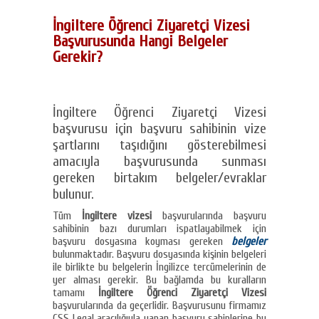
İngiltere Öğrenci Ziyaretçi Vizesi
Başvurusunda Hangi Belgeler
Gerekir?
İngiltere Öğrenci Ziyaretçi Vizesi
başvurusu için başvuru sahibinin vize
şartlarını taşıdığını gösterebilmesi
amacıyla başvurusunda sunması
gereken birtakım belgeler/evraklar
bulunur.
Tüm
İngiltere vizesi
başvurularında başvuru
sahibinin bazı durumları ispatlayabilmek için
başvuru dosyasına koyması gereken
belgeler
bulunmaktadır. Başvuru dosyasında kişinin belgeleri
ile birlikte bu belgelerin İngilizce tercümelerinin de
yer alması gerekir. Bu bağlamda bu kuralların
tamamı
İngiltere Öğrenci Ziyaretçi Vizesi
başvurularında da geçerlidir. Başvurusunu firmamız
CSS Legal aracılığıyla yapan başvuru sahiplerine bu