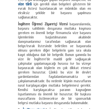
vize türü
için gerekli olan belgeleri gösteren bir
evrak listesi hazırlanacak ve mümkün olan en
eksiksiz şekilde bir başvuru yapılması
sağlanacaktır.
İngiltere Öğrenci Ziyaretçi Vizesi
başvurularında,
başvuru sahibinin dosyasına mutlaka koyması
gereken en önemli belge firmamızla vize başvuru
işlemlerinin başlatılmasının akabinde
danışmanlarımız tarafından sağlanacak olan
belge/evrak listesinde belirtilen ve başvuruda
olması gereken diğer belgelerin yanı sıra okula
kayıt olduğuna dair bir belgedir. Bunun yanında bu
vize ile İngiltere'de maddi gelir sağlayacak
çalışmalar yapılamayacağı hususu ise bu vizeye
başvuracak olan kişilerin en çok dikkat etmesi
gereken husustur. Çünkü bu vize ile devlet
yardımlarından faydalanılamamakta ve
çalışılamamaktadır. Bu nedenle kişinin masraflarını
nasıl karşılayacağını mutlaka belgelemesi gerekir.
Kendisi karşılayacaksa paranın kaynağının
ispatlanması da önemli bir husustur. Bir başkası
masraflarını üstlenecekse de bir sponsorluk
belgesi mutlaka başvuru dosyasında bulunmalıdır.