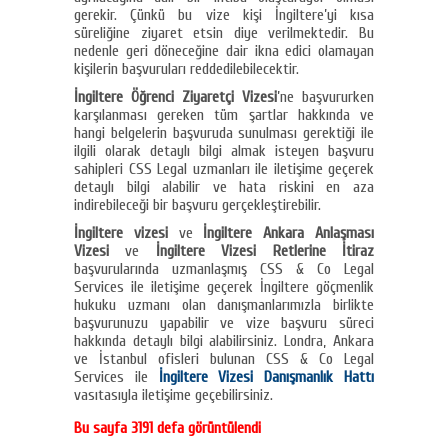
gerekir. Çünkü bu vize kişi İngiltere’yi kısa
süreliğine ziyaret etsin diye verilmektedir. Bu
nedenle geri döneceğine dair ikna edici olamayan
kişilerin başvuruları reddedilebilecektir.
İngiltere Öğrenci Ziyaretçi Vizesi
’ne başvururken
karşılanması gereken tüm şartlar hakkında ve
hangi belgelerin başvuruda sunulması gerektiği ile
ilgili olarak detaylı bilgi almak isteyen başvuru
sahipleri CSS Legal uzmanları ile iletişime geçerek
detaylı bilgi alabilir ve hata riskini en aza
indirebileceği bir başvuru gerçekleştirebilir.
İngiltere vizesi
ve
İngiltere Ankara Anlaşması
Vizesi
ve
İngiltere Vizesi Retlerine İtiraz
başvurularında uzmanlaşmış CSS & Co Legal
Services ile iletişime geçerek İngiltere göçmenlik
hukuku uzmanı olan danışmanlarımızla birlikte
başvurunuzu yapabilir ve vize başvuru süreci
hakkında detaylı bilgi alabilirsiniz. Londra, Ankara
ve İstanbul ofisleri bulunan CSS & Co Legal
Services ile
İngiltere Vizesi Danışmanlık Hattı
vasıtasıyla iletişime geçebilirsiniz.
Bu sayfa 3191 defa görüntülendi