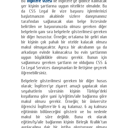
Bu
İngiltere vizesi
ile İngiltere’ye gidince kalınacak
yer kişinin şartlarına uygun nitelikte olmalıdır. Bu
da CSS Legal ile vize başvuru işlemlerinizi
başlatmanızın akabinde sizlere danışmanınız
tarafından sağlanacak olan belge listesinde
belirtilen ve başvurunuzda olması gereken diğer
belgelerin yanı sıra belgelerle gösterilmesi gereken
bir diğer husustur. Örneğin; ortalama bir geliri olan
bir kişinin çok pahalı bir otelde kalacak olması
makul olmayacaktır. Ayrıca bir akrabanın ya da
arkadaşın evinde kalınacaksa bu evin şartlarının
uygun büyüklükle olması gerekir. Bunun için
sağlanması gereken şartların ne olduğunu CSS &
Co Legal Services danışmanları ile iletişime geçerek
öğrenebilirsiniz.
Belgelerle gösterilmesi gereken bir diğer husus
olarak; İngiltere’ye ziyaret amaçlı yapılacak olan
seyahatlerin süresinin kişinin Türkiye’deki
koşullarına göre yani iş/eğitim/aile bağlarına göre
makul olması gerekir. Örneğin; bir üniversite
öğrencisi İngiltere’de 6 ay kalamaz. 6 ay kalması
eğitiminin bölüneceğini gösterir ve bu nedenle
makul bir süre değildir. Buna ek olarak
eğitim/iş/aile bağlarının kişinin Birleşik Krallık’tan
ayrılacağına dair bir intiba oluşturuyor olması