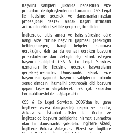
Başvuru sahipleri yukarıda bahsedilen vize
prosedürü ile ilgili işlemlerinin tamamını, CSS Legal
ile iletişime geçerek ve danışmanlarımızdan
profesyonel destek alarak başarı ihtimalini
arttırabilecekleri şekilde gerçekleştirebilirler.
İngiltere’ye gidiş amacı ve kalış süresine göre
hangi vize türüne başvuru yapması gerektiğini
belirleyemeyen, hangi belgeleri sunması
gerektiğine dair ya da uyması gereken başvuru
prosedürlerine dair detaylı bilgi almak isteyen
başvuru sahipleri CSS & Co Legal Services
uzmanları ile iletişime geçerek başvurularını
gerçekleştirebilirler. Danışmanlık alarak vize
başvurusu yapmak başvuru sahiplerinin olumlu
sonuç almasını ihtimalini arttıracağı gibi başvuru
yapan kişilerin oluşabilecek pek çok zarardan
korunabilmesini de sağlayacaktır.
CSS & Co Legal Services, 2006’dan bu yana
İngiltere vizesi danışmanlığı yapan ve Londra,
Ankara ve İstanbul ofisleri ile Türkiye ve
İngiltere’de başvuru sahiplerine hizmet sunmakta
olan bir danışmanlık şirketidir.
İngiltere vizesi
,
İngiltere Ankara Anlaşması Vizesi
ve
İngiltere