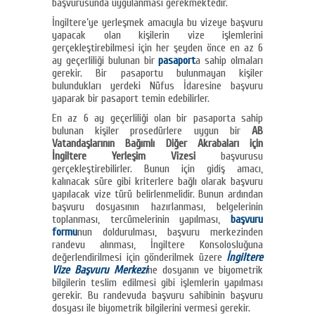
başvurusunda uygulanması gerekmektedir.
İngiltere’ye yerleşmek amacıyla bu vizeye başvuru
yapacak olan kişilerin vize işlemlerini
gerçekleştirebilmesi için her şeyden önce en az 6
ay geçerliliği bulunan bir
pasaport
a sahip olmaları
gerekir. Bir pasaportu bulunmayan kişiler
bulundukları yerdeki Nüfus İdaresine başvuru
yaparak bir pasaport temin edebilirler.
En az 6 ay geçerliliği olan bir pasaporta sahip
bulunan kişiler prosedürlere uygun bir
AB
Vatandaşlarının Bağımlı Diğer Akrabaları için
İngiltere Yerleşim Vizesi
başvurusu
gerçekleştirebilirler. Bunun için gidiş amacı,
kalınacak süre gibi kriterlere bağlı olarak başvuru
yapılacak vize türü belirlenmelidir. Bunun ardından
başvuru dosyasının hazırlanması, belgelerinin
toplanması, tercümelerinin yapılması,
başvuru
formu
nun doldurulması, başvuru merkezinden
randevu alınması, İngiltere Konsolosluğuna
değerlendirilmesi için gönderilmek üzere
İngiltere
Vize Başvuru Merkezi
ne dosyanın ve biyometrik
bilgilerin teslim edilmesi gibi işlemlerin yapılması
gerekir. Bu randevuda başvuru sahibinin başvuru
dosyası ile biyometrik bilgilerini vermesi gerekir.