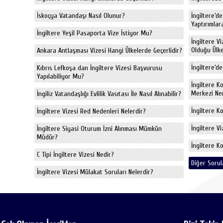
İskoçya Vatandaşı Nasıl Olunur?
İngiltere’d
Yaptırımlara
İngiltere Yeşil Pasaporta Vize İstiyor Mu?
İngiltere V
Olduğu Ülkel
Ankara Antlaşması Vizesi Hangi Ülkelerde Geçerlidir?
İngiltere’de
Kıbrıs Lefkoşa dan İngiltere Vizesi Başvurusu
Yapılabiliyor Mu?
İngiltere K
Merkezi Ne
İngiliz Vatandaşlığı Evlilik Vasıtası İle Nasıl Alınabilir?
İngiltere K
İngiltere Vizesi Red Nedenleri Nelerdir?
İngiltere V
İngiltere Siyasi Oturum İzni Alınması Mümkün
Müdür?
İngiltere K
C Tipi İngiltere Vizesi Nedir?
Diğer Sorul
İngiltere Vizesi Mülakat Soruları Nelerdir?