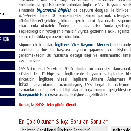
doldurulması gibi işlemlerin ardından İngiltere Vize Başvuru Me
sırasında
biyometrik bilgiler
i de başvuru dosyası ile birlikte
usu
bilgiler
den birisi 10 parmağınızdan alınan parmak izleriyke
görünebileceği şekilde çekilmesi gereken fotoğrafınızdır. Biyome
ebatlarında olmalıdır. Önden ve beyaz arka fonda çekilmiş,
seçilebildiği bir fotoğraf olmalıdır. Ayrıca gözleriniz açık, ağzınız
kısmı rahatlıkla görünebilir olmalıdır.
 İÇİN
Biyometrik kayıtlar,
İngiltere Vize Başvuru Merkezi
ndeki rande
sahibinin yerine bir başkası başvuru yapamamakta, kişinin 
gerekmektedir. Bu hususta detaylı bilgi ve danışmanlık almak
geçebilirsiniz.
CSS & Co Legal Services, 2006 yılından bu yana vize danışmanl
ofisleri ile Türkiye ve İngiltere’de başvuru sahiplerine 
şirketidir.
İngiltere vizesi, İngiltere Ankara Anlaşması 
İtiraz
başvurularında uzmanlaşmış CSS Legal ile iletişime
uzmanlarımızdan detaylı bilgi alarak başvurunuzu gerçekleştireb
Danışmanlık Hattı
vasıtasıyla iletişime geçebilirsiniz.
Bu sayfa 8458 defa görüntülendi
En Çok Okunan Sıkça Sorulan Sorular
İngiltere Vizesi Hangi Ülkelerde Geçerlidir?
İngiltere