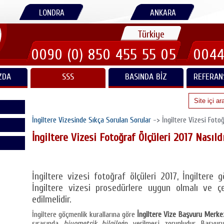
LONDRA
ANKARA
Türkiye
0090 (0) 850 455 55 05
0044
ZDA
SSS
BASINDA BIZ
REFERAN
İngiltere Vizesinde Sıkça Sorulan Sorular
-> İngiltere Vizesi Fotoğ
İngiltere Vizesi Fotoğraf Ölçüleri 2017 Nasıld
İngiltere vizesi fotoğraf ölçüleri 2017, İngiltere g
İngiltere vizesi prosedürlere uygun olmalı ve çe
edilmelidir.
İngiltere göçmenlik kurallarına göre
İngiltere Vize Başvuru Merke
sırasında
biyometrik bilgiler
in verilmesi zorunludur. Başvur