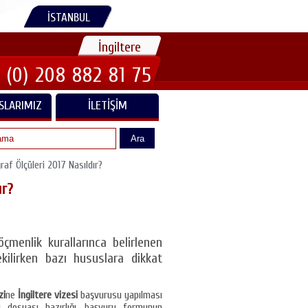
İSTANBUL
İngiltere
 (0) 208 882 81 75
SLARIMIZ
İLETIŞIM
Ara
raf Ölçüleri 2017 Nasıldır?
ır?
öçmenlik kurallarınca belirlenen
kilirken bazı hususlara dikkat
zi
ne
İngiltere vizesi
başvurusu yapılması
u dosyası hazırlığı, başvuru formunun