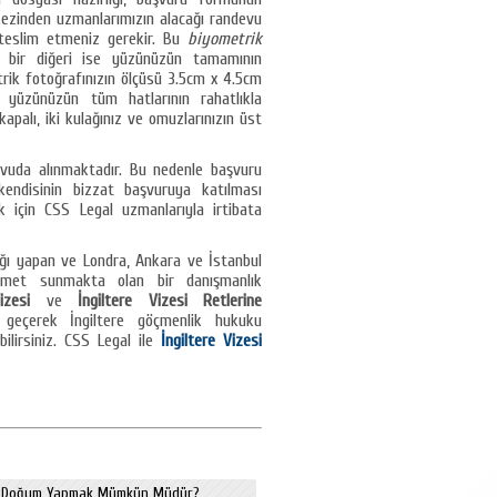
rkezinden uzmanlarımızın alacağı randevu
 teslim etmeniz gerekir. Bu
biyometrik
n bir diğeri ise yüzünüzün tamamının
trik fotoğrafınızın ölçüsü 3.5cm x 4.5cm
 yüzünüzün tüm hatlarının rahatlıkla
 kapalı, iki kulağınız ve omuzlarınızın üst
vuda alınmaktadır. Bu nedenle başvuru
kendisinin bizzat başvuruya katılması
 için CSS Legal uzmanlarıyla irtibata
ığı yapan ve Londra, Ankara ve İstanbul
hizmet sunmakta olan bir danışmanlık
Vizesi
ve
İngiltere Vizesi Retlerine
 geçerek İngiltere göçmenlik hukuku
ilirsiniz. CSS Legal ile
İngiltere Vizesi
de Doğum Yapmak Mümkün Müdür?