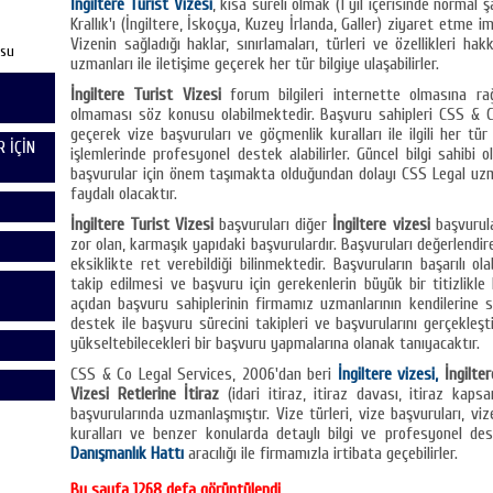
İngiltere Turist Vizesi
, kısa süreli olmak (1 yıl içerisinde normal ş
Krallık'ı (İngiltere, İskoçya, Kuzey İrlanda, Galler) ziyaret etme 
Vizenin sağladığı haklar, sınırlamaları, türleri ve özellikleri h
usu
uzmanları ile iletişime geçerek her tür bilgiye ulaşabilirler.
İngiltere Turist Vizesi
forum bilgileri internette olmasına ra
olmaması söz konusu olabilmektedir. Başvuru sahipleri CSS & Co
geçerek vize başvuruları ve göçmenlik kuralları ile ilgili her tü
 İÇİN
işlemlerinde profesyonel destek alabilirler. Güncel bilgi sahibi o
başvurular için önem taşımakta olduğundan dolayı CSS Legal uz
faydalı olacaktır.
İngiltere Turist Vizesi
başvuruları diğer
İngiltere vizesi
başvurula
zor olan, karmaşık yapıdaki başvurulardır. Başvuruları değerlendi
eksiklikte ret verebildiği bilinmektedir. Başvuruların başarılı ol
takip edilmesi ve başvuru için gerekenlerin büyük bir titizlikl
açıdan başvuru sahiplerinin firmamız uzmanlarının kendilerine s
destek ile başvuru sürecini takipleri ve başvurularını gerçekleşt
yükseltebilecekleri bir başvuru yapmalarına olanak tanıyacaktır.
CSS & Co Legal Services, 2006'dan beri
İngiltere vizesi,
İngilte
Vizesi Retlerine İtiraz
(idari itiraz, itiraz davası, itiraz kaps
başvurularında uzmanlaşmıştır. Vize türleri, vize başvuruları, viz
kuralları ve benzer konularda detaylı bilgi ve profesyonel d
Danışmanlık Hattı
aracılığı ile firmamızla irtibata geçebilirler.
Bu sayfa 1268 defa görüntülendi