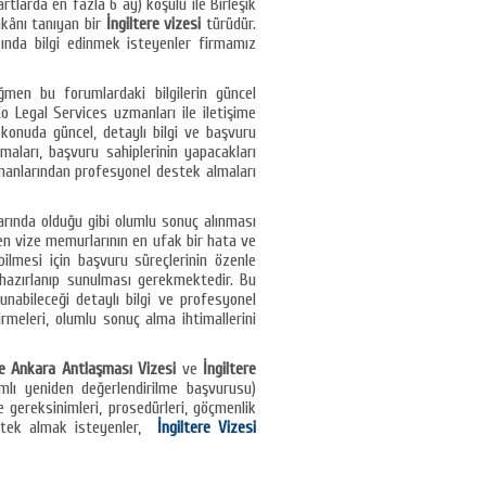
artlarda en fazla 6 ay) koşulu ile Birleşik
imkânı tanıyan bir
İngiltere vizesi
türüdür.
akkında bilgi edinmek isteyenler firmamız
ğmen bu forumlardaki bilgilerin güncel
 Legal Services uzmanları ile iletişime
r konuda güncel, detaylı bilgi ve başvuru
lmaları, başvuru sahiplerinin yapacakları
manlarından profesyonel destek almaları
rında olduğu gibi olumlu sonuç alınması
ren vize memurlarının en ufak bir hata ve
abilmesi için başvuru süreçlerinin özenle
e hazırlanıp sunulması gerekmektedir. Bu
unabileceği detaylı bilgi ve profesyonel
irmeleri, olumlu sonuç alma ihtimallerini
re Ankara Antlaşması Vizesi
ve
İngiltere
amlı yeniden değerlendirilme başvurusu)
e gereksinimleri, prosedürleri, göçmenlik
estek almak isteyenler,
İngiltere Vizesi