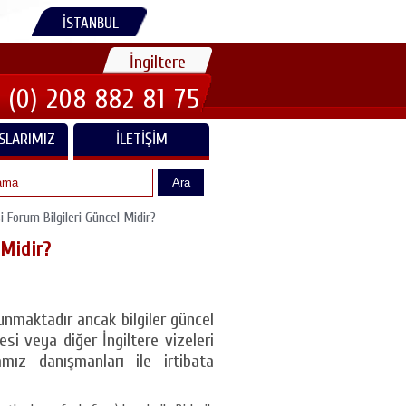
İSTANBUL
İngiltere
 (0) 208 882 81 75
SLARIMIZ
İLETIŞIM
Ara
i Forum Bilgileri Güncel Midir?
 Midir?
lunmaktadır ancak bilgiler güncel
zesi veya diğer İngiltere vizeleri
mız danışmanları ile irtibata