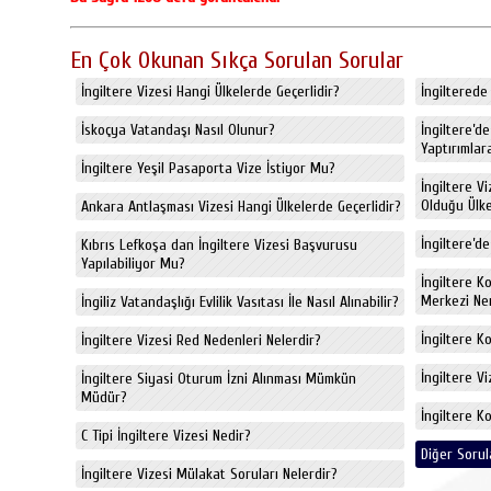
En Çok Okunan Sıkça Sorulan Sorular
İngiltere Vizesi Hangi Ülkelerde Geçerlidir?
İngiltere
İskoçya Vatandaşı Nasıl Olunur?
İngiltere’d
Yaptırımlara
İngiltere Yeşil Pasaporta Vize İstiyor Mu?
İngiltere V
Olduğu Ülkel
Ankara Antlaşması Vizesi Hangi Ülkelerde Geçerlidir?
İngiltere’de
Kıbrıs Lefkoşa dan İngiltere Vizesi Başvurusu
Yapılabiliyor Mu?
İngiltere K
Merkezi Ne
İngiliz Vatandaşlığı Evlilik Vasıtası İle Nasıl Alınabilir?
İngiltere K
İngiltere Vizesi Red Nedenleri Nelerdir?
İngiltere V
İngiltere Siyasi Oturum İzni Alınması Mümkün
Müdür?
İngiltere K
C Tipi İngiltere Vizesi Nedir?
Diğer Sorul
İngiltere Vizesi Mülakat Soruları Nelerdir?