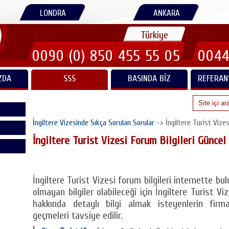
LONDRA
ANKARA
Türkiye
0090 (0) 850 455 55 05
0044
ZDA
SSS
BASINDA BIZ
REFERAN
İngiltere Vizesinde Sıkça Sorulan Sorular
-> İngiltere Turist Vizes
İngiltere Turist Vizesi Forum Bilgileri Güncel
İngiltere Turist Vizesi forum bilgileri internette bu
olmayan bilgiler olabileceği için İngiltere Turist Vi
hakkında detaylı bilgi almak isteyenlerin firma
geçmeleri tavsiye edilir.