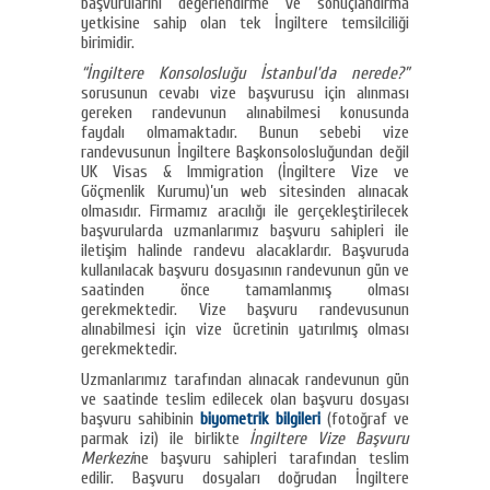
başvurularını değerlendirme ve sonuçlandırma
yetkisine sahip olan tek İngiltere temsilciliği
birimidir.
“İngiltere Konsolosluğu İstanbul’da nerede?”
sorusunun cevabı vize başvurusu için alınması
gereken randevunun alınabilmesi konusunda
faydalı olmamaktadır. Bunun sebebi vize
randevusunun İngiltere Başkonsolosluğundan değil
UK Visas & Immigration (İngiltere Vize ve
Göçmenlik Kurumu)’un web sitesinden alınacak
olmasıdır. Firmamız aracılığı ile gerçekleştirilecek
başvurularda uzmanlarımız başvuru sahipleri ile
iletişim halinde randevu alacaklardır. Başvuruda
kullanılacak başvuru dosyasının randevunun gün ve
saatinden önce tamamlanmış olması
gerekmektedir. Vize başvuru randevusunun
alınabilmesi için vize ücretinin yatırılmış olması
gerekmektedir.
Uzmanlarımız tarafından alınacak randevunun gün
ve saatinde teslim edilecek olan başvuru dosyası
başvuru sahibinin
biyometrik bilgileri
(fotoğraf ve
parmak izi) ile birlikte
İngiltere Vize Başvuru
Merkezi
ne başvuru sahipleri tarafından teslim
edilir. Başvuru dosyaları doğrudan İngiltere