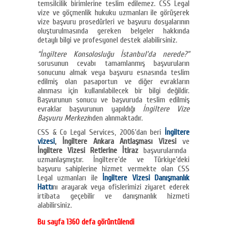
temsilcilik birimlerine teslim edilemez. CSS Legal
vize ve göçmenlik hukuku uzmanları ile görüşerek
vize başvuru prosedürleri ve başvuru dosyalarının
oluşturulmasında gereken belgeler hakkında
detaylı bilgi ve profesyonel destek alabilirsiniz.
“İngiltere Konsolosluğu İstanbul’da nerede?”
sorusunun cevabı tamamlanmış başvuruların
sonucunu almak veya başvuru esnasında teslim
edilmiş olan pasaportun ve diğer evrakların
alınması için kullanılabilecek bir bilgi değildir.
Başvurunun sonucu ve başvuruda teslim edilmiş
evraklar başvurunun yapıldığı
İngiltere Vize
Başvuru Merkezi
nden alınmaktadır.
CSS & Co Legal Services, 2006’dan beri
İngiltere
vizesi
, İngiltere Ankara Antlaşması Vizesi
ve
İngiltere Vizesi Retlerine İtiraz
başvurularında
uzmanlaşmıştır. İngiltere’de ve Türkiye’deki
başvuru sahiplerine hizmet vermekte olan CSS
Legal uzmanları ile
İngiltere Vizesi Danışmanlık
Hattı
nı arayarak veya ofislerimizi ziyaret ederek
irtibata geçebilir ve danışmanlık hizmeti
alabilirsiniz.
Bu sayfa 1360 defa görüntülendi