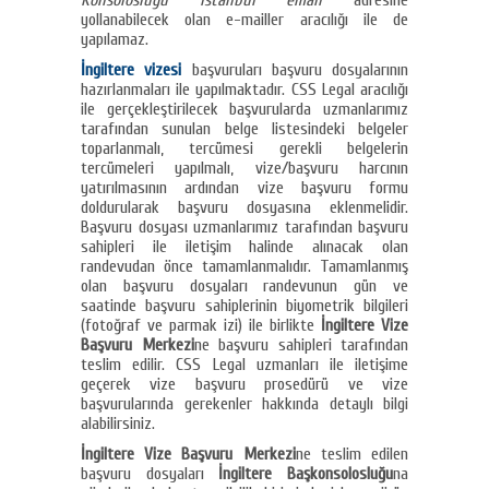
Konsolosluğu İstanbul email
adresine
yollanabilecek olan e-mailler aracılığı ile de
yapılamaz.
İngiltere vizesi
başvuruları başvuru dosyalarının
hazırlanmaları ile yapılmaktadır. CSS Legal aracılığı
ile gerçekleştirilecek başvurularda uzmanlarımız
tarafından sunulan belge listesindeki belgeler
toparlanmalı, tercümesi gerekli belgelerin
tercümeleri yapılmalı, vize/başvuru harcının
yatırılmasının ardından vize başvuru formu
doldurularak başvuru dosyasına eklenmelidir.
Başvuru dosyası uzmanlarımız tarafından başvuru
sahipleri ile iletişim halinde alınacak olan
randevudan önce tamamlanmalıdır. Tamamlanmış
olan başvuru dosyaları randevunun gün ve
saatinde başvuru sahiplerinin biyometrik bilgileri
(fotoğraf ve parmak izi) ile birlikte
İngiltere Vize
Başvuru Merkezi
ne başvuru sahipleri tarafından
teslim edilir. CSS Legal uzmanları ile iletişime
geçerek vize başvuru prosedürü ve vize
başvurularında gerekenler hakkında detaylı bilgi
alabilirsiniz.
İngiltere Vize Başvuru Merkezi
ne teslim edilen
başvuru dosyaları
İngiltere Başkonsolosluğu
na