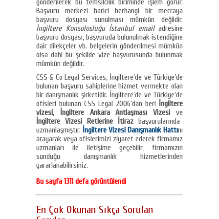
gönderilerek bu temsilcilik biriminde işlem görür.
Başvuru merkezi harici herhangi bir mecraya
başvuru dosyası sunulması mümkün değildir.
İngiltere Konsolosluğu İstanbul email
adresine
başvuru dosyası, başvuruda bulunulmak istendiğine
dair dilekçeler vb. belgelerin gönderilmesi mümkün
olsa dahi bu şekilde vize başvurusunda bulunmak
mümkün değildir.
CSS & Co Legal Services, İngiltere’de ve Türkiye’de
bulunan başvuru sahiplerine hizmet vermekte olan
bir danışmanlık şirketidir. İngiltere’de ve Türkiye’de
ofisleri bulunan CSS Legal 2006’dan beri
İngiltere
vizesi, İngiltere Ankara Antlaşması Vizesi
ve
İngiltere Vizesi Retlerine İtiraz
başvurularında
uzmanlaşmıştır.
İngiltere Vizesi Danışmanlık Hattı
nı
arayarak veya ofislerimizi ziyaret ederek firmamız
uzmanları ile iletişime geçebilir, firmamızın
sunduğu danışmanlık hizmetlerinden
yararlanabilirsiniz.
Bu sayfa 1311 defa görüntülendi
En Çok Okunan Sıkça Sorulan