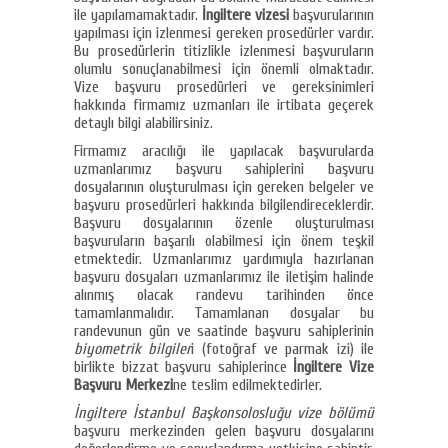
ile yapılamamaktadır.
İngiltere vizesi
başvurularının
yapılması için izlenmesi gereken prosedürler vardır.
Bu prosedürlerin titizlikle izlenmesi başvuruların
olumlu sonuçlanabilmesi için önemli olmaktadır.
Vize başvuru prosedürleri ve gereksinimleri
hakkında firmamız uzmanları ile irtibata geçerek
detaylı bilgi alabilirsiniz.
Firmamız aracılığı ile yapılacak başvurularda
uzmanlarımız başvuru sahiplerini başvuru
dosyalarının oluşturulması için gereken belgeler ve
başvuru prosedürleri hakkında bilgilendireceklerdir.
Başvuru dosyalarının özenle oluşturulması
başvuruların başarılı olabilmesi için önem teşkil
etmektedir. Uzmanlarımız yardımıyla hazırlanan
başvuru dosyaları uzmanlarımız ile iletişim halinde
alınmış olacak randevu tarihinden önce
tamamlanmalıdır. Tamamlanan dosyalar bu
randevunun gün ve saatinde başvuru sahiplerinin
biyometrik bilgiler
i (fotoğraf ve parmak izi) ile
birlikte bizzat başvuru sahiplerince
İngiltere Vize
Başvuru Merkezi
ne teslim edilmektedirler.
İngiltere İstanbul Başkonsolosluğu vize bölümü
başvuru merkezinden gelen başvuru dosyalarını