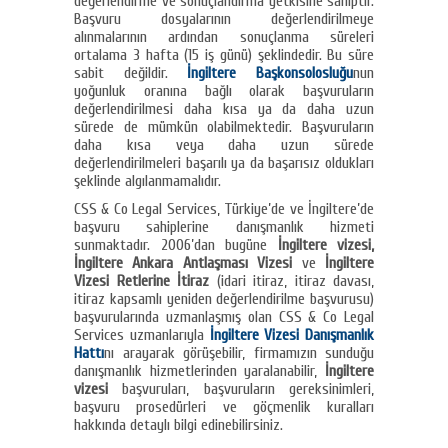
değerlendirme ve sonuçlandırma yetkisine sahiptir.
Başvuru dosyalarının değerlendirilmeye
alınmalarının ardından sonuçlanma süreleri
ortalama 3 hafta (15 iş günü) şeklindedir. Bu süre
sabit değildir.
İngiltere Başkonsolosluğu
nun
yoğunluk oranına bağlı olarak başvuruların
değerlendirilmesi daha kısa ya da daha uzun
sürede de mümkün olabilmektedir. Başvuruların
daha kısa veya daha uzun sürede
değerlendirilmeleri başarılı ya da başarısız oldukları
şeklinde algılanmamalıdır.
CSS & Co Legal Services, Türkiye’de ve İngiltere’de
başvuru sahiplerine danışmanlık hizmeti
sunmaktadır. 2006’dan bugüne
İngiltere vizesi,
İngiltere Ankara Antlaşması Vizesi
ve
İngiltere
Vizesi Retlerine İtiraz
(idari itiraz, itiraz davası,
itiraz kapsamlı yeniden değerlendirilme başvurusu)
başvurularında uzmanlaşmış olan CSS & Co Legal
Services uzmanlarıyla
İngiltere Vizesi Danışmanlık
Hattı
nı arayarak görüşebilir, firmamızın sunduğu
danışmanlık hizmetlerinden yaralanabilir,
İngiltere
vizesi
başvuruları, başvuruların gereksinimleri,
başvuru prosedürleri ve göçmenlik kuralları
hakkında detaylı bilgi edinebilirsiniz.