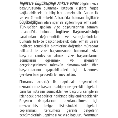
İngiltere Büyükelçiliği Ankara adres
bilgileri vize
başvurusunda bulunmak isteyen kişilere fayda
sağlayabilecek bir bilgi içermemektedir. Bunun ilk
ve en önemli sebebi Ankara’da bulunan
İngiltere
Büyükelçiliği
nin idari işler ile ilgilenmiyor olmasıdır.
Türkiye’den yapılan vize başvurularının tamamı
İstanbul’da bulunan
İngiltere Başkonsolosluğu
tarafından değerlendirilir ve sonuçlandırılırlar.
Bununla birlikte başkonsolosluk dahil olmak üzere
İngiltere temsilcilik birimlerine doğrudan müracaat
edilmesi ile vize başvurusunda bulunmak, vize
başvuru randevusu almak, vize başvurularının
sonuçlarını öğrenmek vb. işlemlerin
gerçekleştirilmesi mümkün olmamaktadır. Vize
başvurularının yapılabilmeleri için izlenmesi
gereken bazı prosedürler mevcuttur.
Firmamız aracılığı ile yapılacak başvurularda
uzmanlarımız başvuru sahiplerine gerekli belgelerin
tam bir listesini sunacaklar ve başvuru sahiplerini
izlenecek prosedürler hakkında bilgilendireceklerdir.
Başvuru dosyalarının hazırlanabilmesi için
mevzubahis belge listesindeki belgelerin
toplanması, tercümesi gerekli belgelerin
tercümelerinin yapılması ve vize başvuru formunun