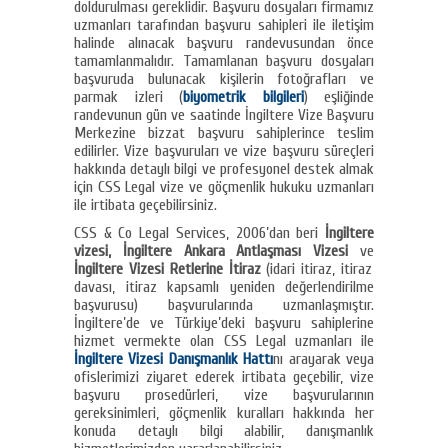
doldurulması gereklidir. Başvuru dosyaları firmamız
uzmanları tarafından başvuru sahipleri ile iletişim
halinde alınacak başvuru randevusundan önce
tamamlanmalıdır. Tamamlanan başvuru dosyaları
başvuruda bulunacak kişilerin fotoğrafları ve
parmak izleri (
biyometrik bilgileri
) eşliğinde
randevunun gün ve saatinde İngiltere Vize Başvuru
Merkezine bizzat başvuru sahiplerince teslim
edilirler. Vize başvuruları ve vize başvuru süreçleri
hakkında detaylı bilgi ve profesyonel destek almak
için CSS Legal vize ve göçmenlik hukuku uzmanları
ile irtibata geçebilirsiniz.
CSS & Co Legal Services, 2006’dan beri
İngiltere
vizesi, İngiltere Ankara Antlaşması Vizesi
ve
İngiltere Vizesi Retlerine İtiraz
(idari itiraz, itiraz
davası, itiraz kapsamlı yeniden değerlendirilme
başvurusu) başvurularında uzmanlaşmıştır.
İngiltere’de ve Türkiye’deki başvuru sahiplerine
hizmet vermekte olan CSS Legal uzmanları ile
İngiltere Vizesi Danışmanlık Hattı
nı arayarak veya
ofislerimizi ziyaret ederek irtibata geçebilir, vize
başvuru prosedürleri, vize başvurularının
gereksinimleri, göçmenlik kuralları hakkında her
konuda detaylı bilgi alabilir, danışmanlık