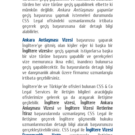
türden her vize türüne geçiş yapabilmek elbette ki
mümkün değildir.
Ankara Antlaşması yapanlar
geçiş başvurusu yapmak istemeleri durumunda
CSS Legal ofisindeki uzmanlarımızla irtibata
geçerek geçiş başvurusuna dair detaylı bilgi
alabilirler.
Ankara Antlaşması Vizesi
başvurusu yaparak
İngiltere’ye gitmiş olan kişiler eğer ki başka bir
İngiltere vizesi
ne geçiş yapmak istiyorlarsa başka
bir vize türüne başvuru yapabilir ve gerekçeleri
vize memurunca ikna edici, inandırıcı bulunursa
geçiş yapabilecektir. Bu başvurularda detaylı bilgi
ve danışmanlık almak üzere firmamız uzmanlarıyla
irtibata geçebilirsiniz.
İngiltere’de ve Türkiye’de ofisleri bulunan CSS & Co
Legal Services ile iletişim bilgileri aracılığıyla
ofislerimize gelerek ya da arayarak iletişime
geçilebilir.
İngiltere vizesi, İngiltere Ankara
Anlaşması Vizesi
ve
İngiltere Vizesi Retlerine
İtiraz
başvurularında uzmanlaşmış CSS Legal ile
iletişime geçerek İngiltere göçmenlik hukuku
uzmanlarımızdan detaylı bilgi alarak başvurunuzu
gerçekleştirebilirsiniz. CSS Legal ile
İngiltere Vizesi